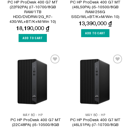
PC HP ProDesk 400 G7 MT
PC HP ProDesk 400 G7 MT
(22F92PA) (i7-10700/8GB
(46L50PA) (i5-10500/8GB
RAM/1TB
RAM/256G
HDD/DVDRW/2G_R7-
SSD/WL+BT/K+M/Win 10)
430/WL+BT/K+M/Win 10)
13,390,000
₫
18,190,000
₫
ADD TO CART
ADD TO CART
Add to
Add to
Wishlist
Wishlist
MÁY BỘ - HP
MÁY BỘ - HP
PC HP ProDesk 400 G7 MT
PC HP ProDesk 400 G7 MT
(22C48PA) (i5-10500/8GB
(46L51PA) (i7-10700/8GB