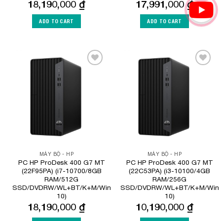
18,190,000
₫
17,991,000
₫
ADD TO CART
ADD TO CART
Add to
Add to
Wishlist
Wishlist
MÁY BỘ - HP
MÁY BỘ - HP
PC HP ProDesk 400 G7 MT
PC HP ProDesk 400 G7 MT
(22F95PA) (i7-10700/8GB
(22C53PA) (i3-10100/4GB
RAM/512G
RAM/256G
SSD/DVDRW/WL+BT/K+M/Win
SSD/DVDRW/WL+BT/K+M/Win
10)
10)
18,190,000
₫
10,190,000
₫