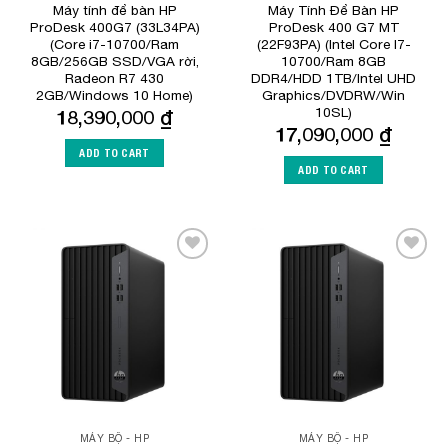
Máy tính để bàn HP
Máy Tính Để Bàn HP
ProDesk 400G7 (33L34PA)
ProDesk 400 G7 MT
(Core i7-10700/Ram
(22F93PA) (Intel Core I7-
8GB/256GB SSD/VGA rời,
10700/Ram 8GB
Radeon R7 430
DDR4/HDD 1TB/Intel UHD
2GB/Windows 10 Home)
Graphics/DVDRW/Win
10SL)
18,390,000
₫
17,090,000
₫
ADD TO CART
ADD TO CART
Add to
Add to
Wishlist
Wishlist
MÁY BỘ - HP
MÁY BỘ - HP