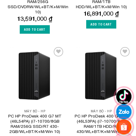
RAM/256G
RAM/1TB
SSD/DVDRW/WL+BT/K+M/Win
HDD/WL+BT/K+M/Win 10)
10)
16,891,000
₫
13,591,000
₫
ADD TO CART
ADD TO CART
Add to
Add to
Wishlist
Wishlist
MÁY BỘ - HP
MÁY BỘ - HP
PC HP ProDesk 400 G7 MT
PC HP ProDesk 400 G7 MT
(46L54PA) (i7-10700/8GB
(46L53PA) (i7-10700/8GB
RAM/256G SSD/R7 430-
RAM/1TB HDD/R7
2GB/WL+BT/K+M/Win 10)
430/WL+BT/K+M/Win 10)