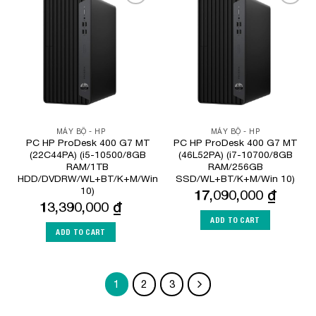
Add to
Add to
Wishlist
Wishlist
MÁY BỘ - HP
MÁY BỘ - HP
PC HP ProDesk 400 G7 MT
PC HP ProDesk 400 G7 MT
(22C44PA) (i5-10500/8GB
(46L52PA) (i7-10700/8GB
RAM/1TB
RAM/256GB
HDD/DVDRW/WL+BT/K+M/Win
SSD/WL+BT/K+M/Win 10)
10)
17,090,000
₫
13,390,000
₫
ADD TO CART
ADD TO CART
1
2
3