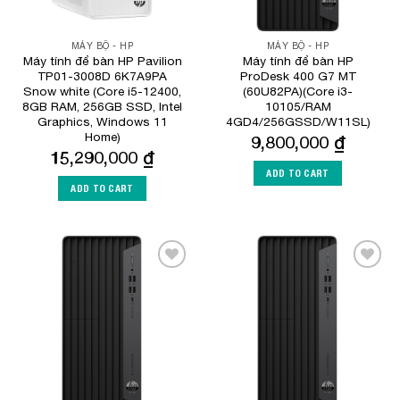
MÁY BỘ - HP
MÁY BỘ - HP
Máy tính để bàn HP Pavilion
Máy tính để bàn HP
TP01-3008D 6K7A9PA
ProDesk 400 G7 MT
Snow white (Core i5-12400,
(60U82PA)(Core i3-
8GB RAM, 256GB SSD, Intel
10105/RAM
Graphics, Windows 11
4GD4/256GSSD/W11SL)
Home)
9,800,000
₫
15,290,000
₫
ADD TO CART
ADD TO CART
Add to
Add to
Wishlist
Wishlist