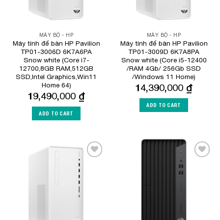
MÁY BỘ - HP
MÁY BỘ - HP
Máy tính để bàn HP Pavilion
Máy tính để bàn HP Pavilion
TP01-3006D 6K7A6PA
TP01-3009D 6K7A8PA
Snow white (Core i7-
Snow white (Core i5-12400
12700,8GB RAM,512GB
/RAM 4Gb/ 256Gb SSD
SSD,Intel Graphics,Win11
/Windows 11 Home)
Home 64)
14,390,000
₫
19,490,000
₫
ADD TO CART
ADD TO CART
Add to
Add to
Wishlist
Wishlist