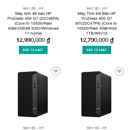
MÁY BỘ - HP
MÁY BỘ - HP
Máy tính để bàn HP
Máy Tính Để Bàn HP
ProDesk 400 G7 (22C46PA)
ProDesk 400 G7
(Core i5-10500/Ram
MT(22C47PA) (Core i5-
4GB/256GB SSD/Windows
10500/Ram 4GB/Hdd
11 home)
1TB/Win10)
12,990,000
₫
12,790,000
₫
ADD TO CART
ADD TO CART
Add to
Add to
Wishlist
Wishlist
MÁY BỘ - HP
MÁY BỘ - HP