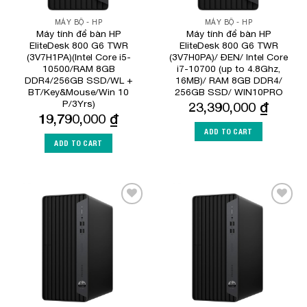
MÁY BỘ - HP
MÁY BỘ - HP
Máy tính để bàn HP
Máy tính để bàn HP
EliteDesk 800 G6 TWR
EliteDesk 800 G6 TWR
(3V7H1PA)(Intel Core i5-
(3V7H0PA)/ ĐEN/ Intel Core
10500/RAM 8GB
i7-10700 (up to 4.8Ghz,
DDR4/256GB SSD/WL +
16MB)/ RAM 8GB DDR4/
BT/Key&Mouse/Win 10
256GB SSD/ WIN10PRO
P/3Yrs)
23,390,000
₫
19,790,000
₫
ADD TO CART
ADD TO CART
Add to
Add to
Wishlist
Wishlist