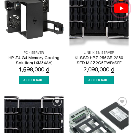
Add to
Add to
Wishlist
Wishlist
PC - SERVER
LINK KIỆN SERVER
HP Z4 G4 Memory Cooling
KitSSD HPZ 256GB 2280
Solution(1XM34AA)
SED M.2Z2G5TWR/SFF
1,598,000
₫
2,090,000
₫
ADD TO CART
ADD TO CART
Add to
Add to
Wishlist
Wishlist