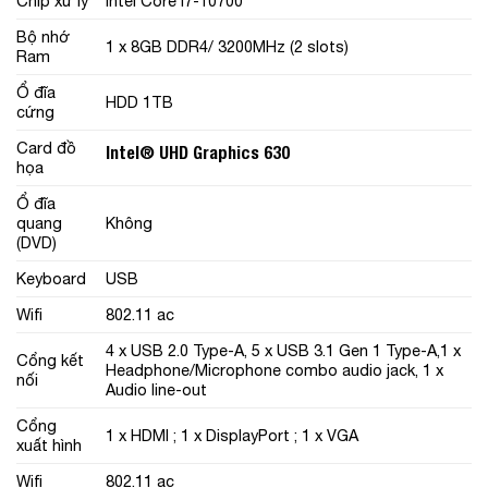
Chíp xử lý
Intel Core i7-10700
Bộ nhớ
1 x 8GB DDR4/ 3200MHz (2 slots)
Ram
Ổ đĩa
HDD 1TB
cứng
Card đồ
Intel® UHD Graphics 630
họa
Ổ đĩa
quang
Không
(DVD)
Keyboard
USB
Wifi
802.11 ac
4 x USB 2.0 Type-A, 5 x USB 3.1 Gen 1 Type-A,1 x
Cổng kết
Headphone/Microphone combo audio jack, 1 x
nối
Audio line-out
Cổng
1 x HDMI ; 1 x DisplayPort ; 1 x VGA
xuất hình
Wifi
802.11 ac