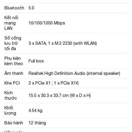
Bluetooth
5.0
Kết nối
mạng
10/100/1000 Mbps
LAN
Số cổng
lưu trữ
3 x SATA, 1 x M.2 2230 (with WLAN)
tối đa
Phụ kiện
Full box
kèm theo
Âm thanh
Realtek High Definition Audio (internal speaker)
Khe PCI
2 x PCIe X1 ; 1 x PCIe X16
Kích
15.5 x 30.3 x 33.7 cm (W x D x H)
thước
Khối
4.54 kg
lượng
Bảo hành
12 tháng