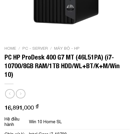
HOME
/
PC - SERVER
/
MÁY BỘ - HP
PC HP ProDesk 400 G7 MT (46L51PA) (i7-
10700/8GB RAM/1TB HDD/WL+BT/K+M/Win
10)
₫
16,891,000
Hệ điều
Win 10 Home SL
hành