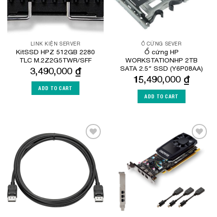
LINK KIỆN SERVER
Ổ CỨNG SEVER
KitSSD HPZ 512GB 2280
Ổ cứng HP
TLC M.2Z2G5TWR/SFF
WORKSTATIONHP 2TB
SATA 2.5″ SSD (Y6P08AA)
3,490,000
₫
15,490,000
₫
ADD TO CART
ADD TO CART
Add to
Add to
Wishlist
Wishlist