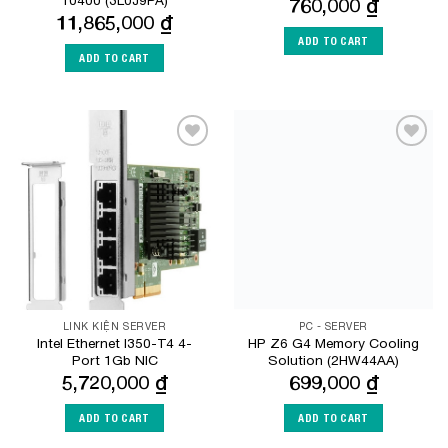
760,000
₫
11,865,000
₫
ADD TO CART
ADD TO CART
Add to
Add to
Wishlist
Wishlist
LINK KIỆN SERVER
PC - SERVER
Intel Ethernet I350-T4 4-
HP Z6 G4 Memory Cooling
Port 1Gb NIC
Solution (2HW44AA)
5,720,000
₫
699,000
₫
ADD TO CART
ADD TO CART