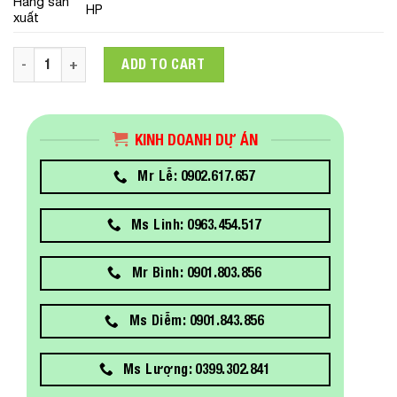
Hãng sản
HP
xuất
PC HP ProDesk 400 G7 MT (46L51PA) (i7-10700/8GB RAM/1TB
ADD TO CART
KINH DOANH DỰ ÁN
Mr Lễ: 0902.617.657
Ms Linh: 0963.454.517
Mr Bình: 0901.803.856
Ms Diễm: 0901.843.856
Ms Lượng: 0399.302.841