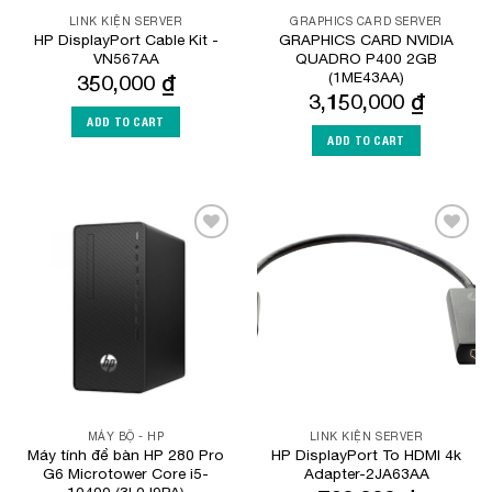
LINK KIỆN SERVER
GRAPHICS CARD SERVER
HP DisplayPort Cable Kit -
GRAPHICS CARD NVIDIA
VN567AA
QUADRO P400 2GB
(1ME43AA)
350,000
₫
3,150,000
₫
ADD TO CART
ADD TO CART
Add to
Add to
Wishlist
Wishlist
MÁY BỘ - HP
LINK KIỆN SERVER
Máy tính để bàn HP 280 Pro
HP DisplayPort To HDMI 4k
G6 Microtower Core i5-
Adapter-2JA63AA
10400 (3L0J9PA)