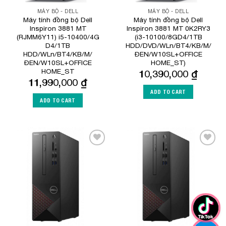
MÁY BỘ - DELL
MÁY BỘ - DELL
Máy tính đồng bộ Dell
Máy tính đồng bộ Dell
Inspiron 3881 MT
Inspiron 3881 MT 0K2RY3
(RJMM6Y11) i5-10400/4G
(i3-10100/8GD4/1TB
D4/1TB
HDD/DVD/WLn/BT4/KB/M/
HDD/WLn/BT4/KB/M/
ĐEN/W10SL+OFFICE
ĐEN/W10SL+OFFICE
HOME_ST)
HOME_ST
10,390,000
₫
11,990,000
₫
ADD TO CART
ADD TO CART
Add to
Add to
Wishlist
Wishlist