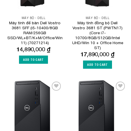
MÁY BỘ - DELL
MÁY BỘ - DELL
Máy tính để bàn Dell Vostro
Máy tính đồng bộ Dell
3681 SFF (i5-10400/8GB
Vostro 3681 ST (PWTN17)
RAM/256GB
(Core i7-
SSD/WL+BT/K+M/Office/Win
10700/8GB/512GB/Intel
11) (70271214)
UHD/Win 10 + Office Home
ST)
14,890,000
₫
17,890,000
₫
ADD TO CART
ADD TO CART
Add to
Add to
Wishlist
Wishlist