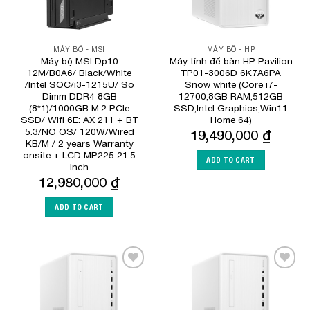
MÁY BỘ - MSI
MÁY BỘ - HP
Máy bộ MSI Dp10
Máy tính để bàn HP Pavilion
12M/B0A6/ Black/White
TP01-3006D 6K7A6PA
/Intel SOC/i3-1215U/ So
Snow white (Core i7-
Dimm DDR4 8GB
12700,8GB RAM,512GB
(8*1)/1000GB M.2 PCIe
SSD,Intel Graphics,Win11
SSD/ Wifi 6E: AX 211 + BT
Home 64)
5.3/NO OS/ 120W/Wired
19,490,000
₫
KB/M / 2 years Warranty
onsite + LCD MP225 21.5
ADD TO CART
inch
12,980,000
₫
ADD TO CART
Add to
Add to
Wishlist
Wishlist