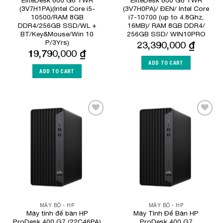
(3V7H1PA)(Intel Core i5-
(3V7H0PA)/ ĐEN/ Intel Core
10500/RAM 8GB
i7-10700 (up to 4.8Ghz,
DDR4/256GB SSD/WL +
16MB)/ RAM 8GB DDR4/
BT/Key&Mouse/Win 10
256GB SSD/ WIN10PRO
P/3Yrs)
23,390,000
₫
19,790,000
₫
ADD TO CART
ADD TO CART
Add to
Add to
Wishlist
Wishlist
MÁY BỘ - HP
MÁY BỘ - HP
Máy tính để bàn HP
Máy Tính Để Bàn HP
ProDesk 400 G7 (22C46PA)
ProDesk 400 G7