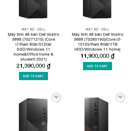
MÁY BỘ - DELL
MÁY BỘ - DELL
Máy tính để bàn Dell Vostro
Máy tính để bàn Dell Vostro
3888 (70271215) (Core
3888 (70280190)(Core i3-
i7/Ram 8Gb/512Gb
10105/Ram 8GB/1TB
SSD/Windows 11
HDD/Windows 11 home)
home&Office home &
11,900,000
₫
student 2021)
21,390,000
₫
ADD TO CART
ADD TO CART
Add to
Add to
Wishlist
Wishlist