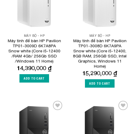
MÁY BỘ - HP
MÁY BỘ - HP
Máy tính để bàn HP Pavilion
Máy tính để bàn HP Pavilion
TP01-3009D 6K7A8PA
TP01-3008D 6K7A9PA
Snow white (Core i5-12400
Snow white (Core i5-12400,
/RAM 4Gb/ 256Gb SSD
8GB RAM, 256GB SSD, Intel
/Windows 11 Home)
Graphics, Windows 11
Home)
14,390,000
₫
15,290,000
₫
ADD TO CART
ADD TO CART
Add to
Add to
Wishlist
Wishlist