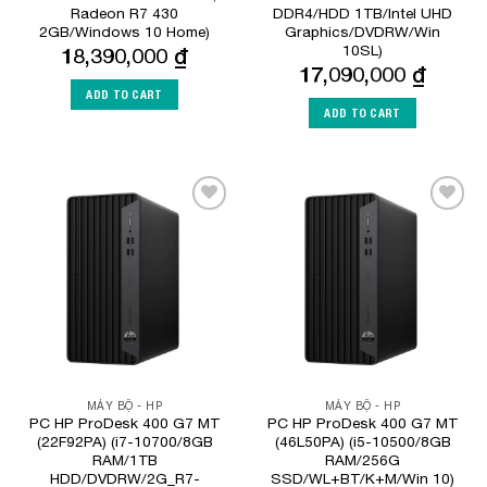
Radeon R7 430
DDR4/HDD 1TB/Intel UHD
2GB/Windows 10 Home)
Graphics/DVDRW/Win
10SL)
18,390,000
₫
17,090,000
₫
ADD TO CART
ADD TO CART
Add to
Add to
Wishlist
Wishlist
MÁY BỘ - HP
MÁY BỘ - HP
PC HP ProDesk 400 G7 MT
PC HP ProDesk 400 G7 MT
(22F92PA) (i7-10700/8GB
(46L50PA) (i5-10500/8GB
RAM/1TB
RAM/256G
HDD/DVDRW/2G_R7-
SSD/WL+BT/K+M/Win 10)