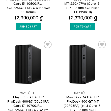
(Core i5-10500/Ram
MT(22C47PA) (Core i5-
4GB/256GB SSD/Windows
10500/Ram 4GB/Hdd
11 home)
1TB/Win10)
12,990,000
₫
12,790,000
₫
ADD TO CART
ADD TO CART
Add to
Add to
Wishlist
Wishlist
MÁY BỘ - HP
MÁY BỘ - HP
Máy tính để bàn HP
Máy Tính Để Bàn HP
ProDesk 400G7 (33L34PA)
ProDesk 400 G7 MT
(Core i7-10700/Ram
(22F93PA) (Intel Core I7-
8GB/256GB SSD/VGA rời,
10700/Ram 8GB