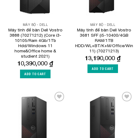
MÁY BỘ - DELL
MÁY BỘ - DELL
Máy tính để bàn Dell Vostro
Máy tính để bàn Dell Vostro
3888 (70271212) (Core i3-
3681 SFF (i5-10400/4GB
10105/Ram 4Gb/1Tb
RAM/1TB
Hdd/Windows 11
HDD/WL+BT/K+M/Office/Win
home&Office home &
11) (70271213)
studient 2021)
13,190,000
₫
10,390,000
₫
ADD TO CART
ADD TO CART
Add to
Add to
Wishlist
Wishlist