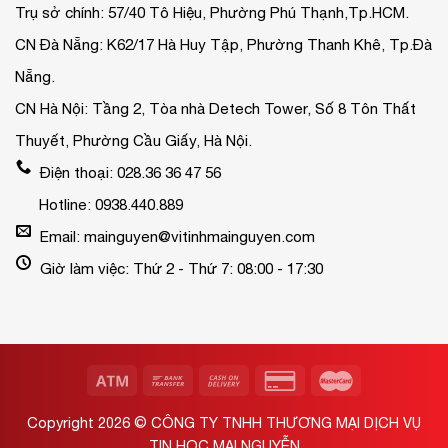
Trụ sở chính: 57/40 Tô Hiệu, Phường Phú Thạnh,Tp.HCM.
CN Đà Nẵng: K62/17 Hà Huy Tập, Phường Thanh Khê, Tp.Đà
Nẵng.
CN Hà Nội: Tầng 2, Tòa nhà Detech Tower, Số 8 Tôn Thất
Thuyết, Phường Cầu Giấy, Hà Nội.
Điện thoại: 028.36 36 47 56
Hotline: 0938.440.889
Email: mainguyen@vitinhmainguyen.com
Giờ làm việc: Thứ 2 - Thứ 7: 08:00 - 17:30
Copyright 2026 ©
CÔNG TY TNHH THƯƠNG MẠI DỊCH VỤ
TIN HỌC MAI NGUYỄN