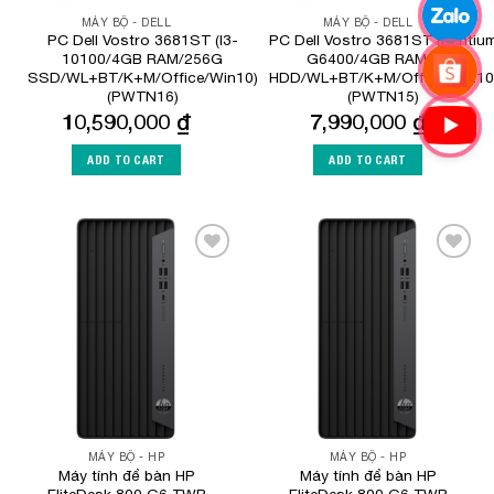
MÁY BỘ - DELL
MÁY BỘ - DELL
PC Dell Vostro 3681ST (I3-
PC Dell Vostro 3681ST (Pentiu
10100/4GB RAM/256G
G6400/4GB RAM/1TB
SSD/WL+BT/K+M/Office/Win10)
HDD/WL+BT/K+M/Office/Win10
(PWTN16)
(PWTN15)
10,590,000
₫
7,990,000
₫
ADD TO CART
ADD TO CART
Add to
Add to
Wishlist
Wishlist
MÁY BỘ - HP
MÁY BỘ - HP
Máy tính để bàn HP
Máy tính để bàn HP
EliteDesk 800 G6 TWR
EliteDesk 800 G6 TWR