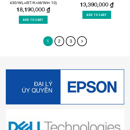
430/WL+BT/K+M/Win 10)
13,390,000
₫
18,190,000
₫
ADD TO CART
ADD TO CART
1
2
3