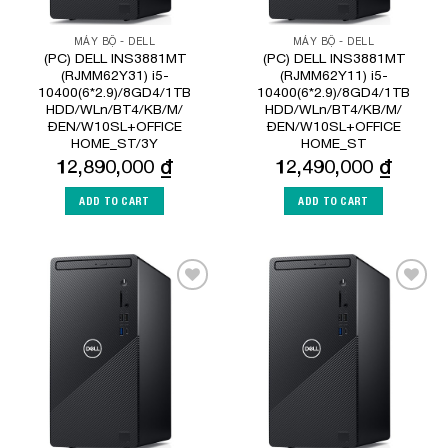
MÁY BỘ - DELL
MÁY BỘ - DELL
(PC) DELL INS3881MT
(PC) DELL INS3881MT
(RJMM62Y31) i5-
(RJMM62Y11) i5-
10400(6*2.9)/8GD4/1TB
10400(6*2.9)/8GD4/1TB
HDD/WLn/BT4/KB/M/
HDD/WLn/BT4/KB/M/
ĐEN/W10SL+OFFICE
ĐEN/W10SL+OFFICE
HOME_ST/3Y
HOME_ST
12,890,000
₫
12,490,000
₫
ADD TO CART
ADD TO CART
Add to
Add to
Wishlist
Wishlist