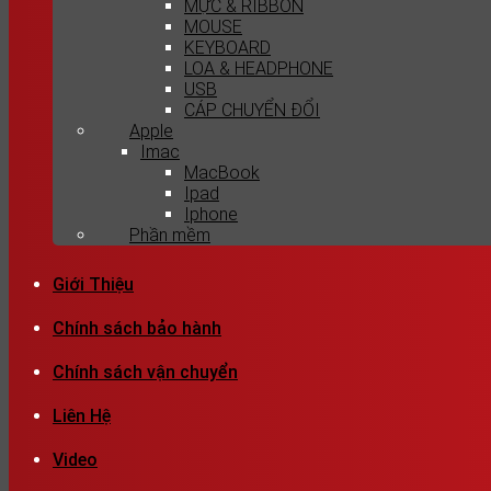
MỰC & RIBBON
MOUSE
KEYBOARD
LOA & HEADPHONE
USB
CÁP CHUYỂN ĐỔI
Apple
Imac
MacBook
Ipad
Iphone
Phần mềm
Giới Thiệu
Chính sách bảo hành
Chính sách vận chuyển
Liên Hệ
Video