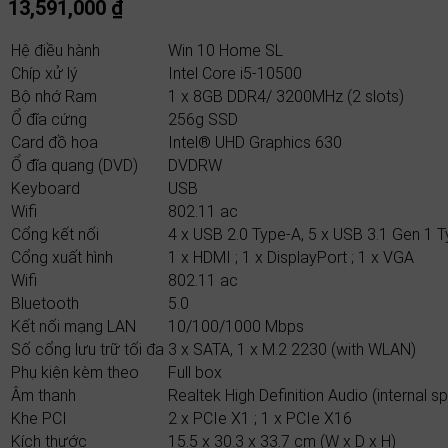
13,591,000
₫
Hệ điều hành
Win 10 Home SL
Chíp xử lý
Intel Core i5-10500
Bộ nhớ Ram
1 x 8GB DDR4/ 3200MHz (2 slots)
Ổ đĩa cứng
256g SSD
Card đồ họa
Intel® UHD Graphics 630
Ổ đĩa quang (DVD)
DVDRW
Keyboard
USB
Wifi
802.11 ac
Cổng kết nối
4 x USB 2.0 Type-A, 5 x USB 3.1 Gen 1 
Cổng xuất hình
1 x HDMI ; 1 x DisplayPort ; 1 x VGA
Wifi
802.11 ac
Bluetooth
5.0
Kết nối mạng LAN
10/100/1000 Mbps
Số cổng lưu trữ tối đa
3 x SATA, 1 x M.2 2230 (with WLAN)
Phụ kiện kèm theo
Full box
Âm thanh
Realtek High Definition Audio (internal s
Khe PCI
2 x PCIe X1 ; 1 x PCIe X16
Kích thước
15.5 x 30.3 x 33.7 cm (W x D x H)