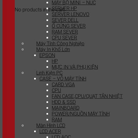
MÁY BỘ MINI – NUC
SERVER HP
No products in the cart.
SERVER LENOVO
SEVER DELL
Ổ CỨNG SEVER
RAM SEVER
CPU SEVER
Máy Tính Công Nghiệp
Máy In Khổ Lớn
EPSON
HP
MỰC IN VÀ PHỤ KIỆN
Linh Kiện PC
CASE – VỎ MÁY TÍNH
CARD VGA
CPU
FAN CASE,CPU/QUẠT TẢN NHIỆT
HDD & SSD
MAINBOARD
POWER/NGUỒN MÁY TÍNH
RAM
Màn Hình LCD
LCD ACER
LCD AOC