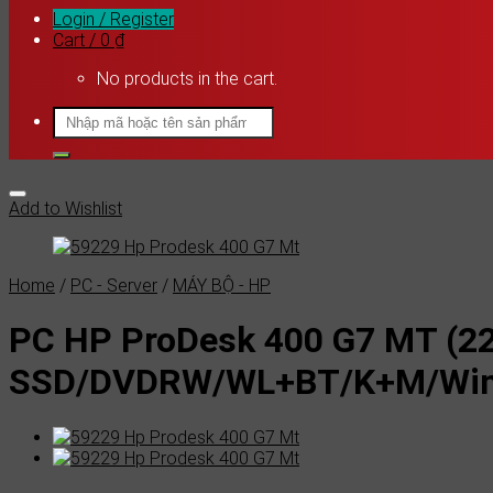
Login / Register
Cart /
0
₫
No products in the cart.
Search
for:
Add to Wishlist
Home
/
PC - Server
/
MÁY BỘ - HP
PC HP ProDesk 400 G7 MT (2
SSD/DVDRW/WL+BT/K+M/Win