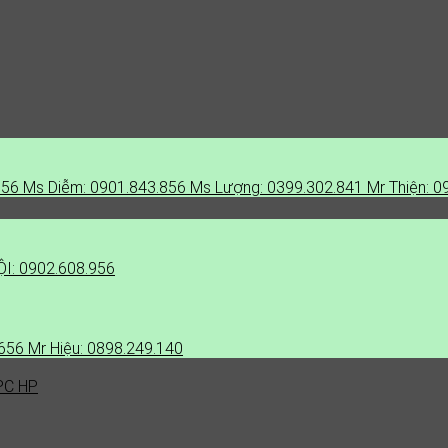
856
Ms Diễm: 0901.843.856
Ms Lượng: 0399.302.841
Mr Thiện: 0
I: 0902.608.956
.656
Mr Hiệu: 0898.249.140
PC HP