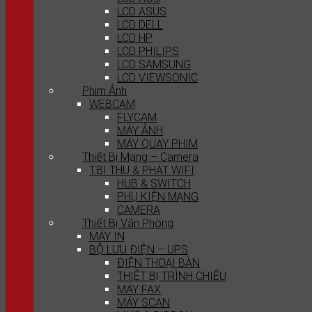
LCD ASUS
LCD DELL
LCD HP
LCD PHILIPS
LCD SAMSUNG
LCD VIEWSONIC
Phim Ảnh
WEBCAM
FLYCAM
MÁY ẢNH
MÁY QUAY PHIM
Thiết Bị Mạng – Camera
T.BI THU & PHÁT WIFI
HUB & SWITCH
PHỤ KIỆN MẠNG
CAMERA
Thiết Bị Văn Phòng
MÁY IN
BỘ LƯU ĐIỆN – UPS
ĐIỆN THOẠI BÀN
THIẾT BỊ TRÌNH CHIẾU
MÁY FAX
MÁY SCAN