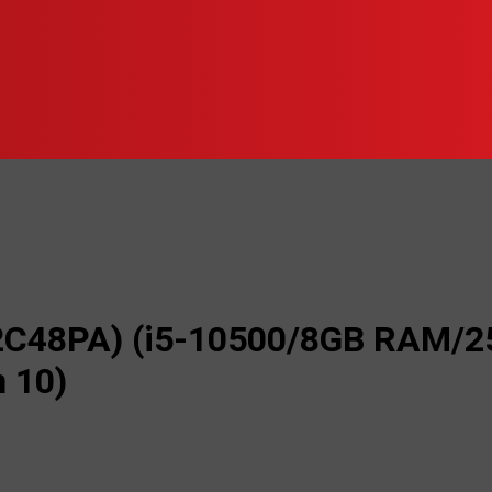
2C48PA) (i5-10500/8GB RAM/2
 10)