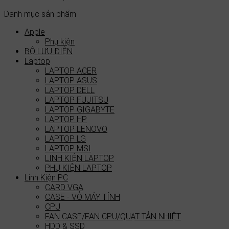
Danh mục sản phẩm
Apple
Phụ kiện
BỘ LƯU ĐIỆN
Laptop
LAPTOP ACER
LAPTOP ASUS
LAPTOP DELL
LAPTOP FUJITSU
LAPTOP GIGABYTE
LAPTOP HP
LAPTOP LENOVO
LAPTOP LG
LAPTOP MSI
LINH KIỆN LAPTOP
PHỤ KIỆN LAPTOP
Linh Kiện PC
CARD VGA
CASE - VỎ MÁY TÍNH
CPU
FAN CASE/FAN CPU/QUẠT TẢN NHIỆT
HDD & SSD