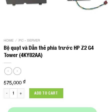
HOME
/
PC - SERVER
Bộ quạt và Dẫn thẻ phía trước HP Z2 G4
Tower (4KY82AA)
₫
575,000
Bộ quạt và Dẫn thẻ phía trước HP Z2 G4 Tower (4KY82AA) qua
ADD TO CART