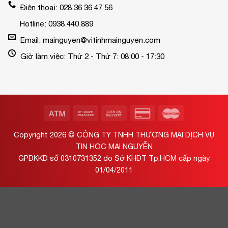
Điện thoại: 028.36 36 47 56
Hotline: 0938.440.889
Email: mainguyen@vitinhmainguyen.com
Giờ làm việc: Thứ 2 - Thứ 7: 08:00 - 17:30
Copyright 2026 ©
CÔNG TY TNHH THƯƠNG MẠI DỊCH VỤ
TIN HỌC MAI NGUYỄN
GPĐKKD số 0310731352 do Sở KHĐT Tp.HCM cấp ngày
01/04/2011