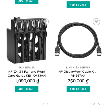
ADD TO CART
ADD TO CART
Add to
Add to
Wishlist
Wishlist
PC - SERVER
LINK KIỆN SERVER
HP Z4 G4 Fan and Front
HP DisplayPort Cable Kit -
Card Guide Kit(1XM33AA)
VN567AA
1,090,000
₫
350,000
₫
ADD TO CART
ADD TO CART