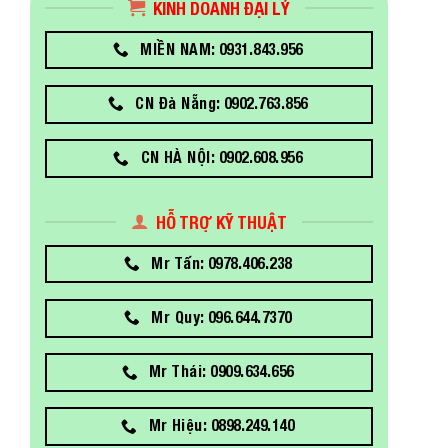
KINH DOANH ĐẠI LÝ
MIỀN NAM: 0931.843.956
CN Đà Nẵng: 0902.763.856
CN HÀ NỘI: 0902.608.956
HỖ TRỢ KỸ THUẬT
Mr Tấn: 0978.406.238
Mr Quy: 096.644.7370
Mr Thái: 0909.634.656
Mr Hiệu: 0898.249.140