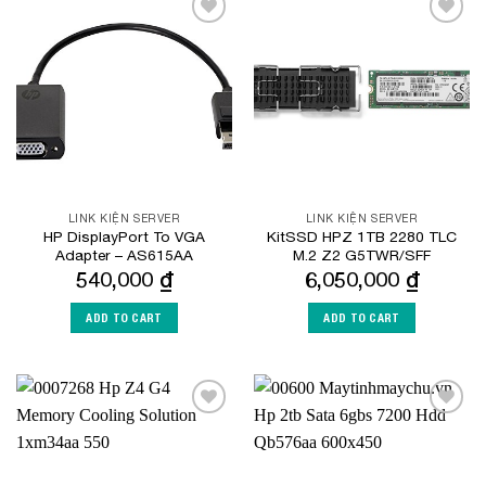
Add to
Add to
Wishlist
Wishlist
LINK KIỆN SERVER
LINK KIỆN SERVER
HP DisplayPort To VGA
KitSSD HPZ 1TB 2280 TLC
Adapter – AS615AA
M.2 Z2 G5TWR/SFF
540,000
₫
6,050,000
₫
ADD TO CART
ADD TO CART
Add to
Add to
Wishlist
Wishlist