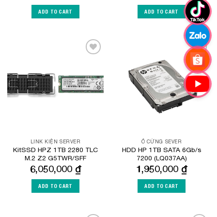
ADD TO CART
ADD TO CART
Add to
Add to
Wishlist
Wishlist
LINK KIỆN SERVER
Ổ CỨNG SEVER
KitSSD HPZ 1TB 2280 TLC
HDD HP 1TB SATA 6Gb/s
M.2 Z2 G5TWR/SFF
7200 (LQ037AA)
6,050,000
₫
1,950,000
₫
ADD TO CART
ADD TO CART