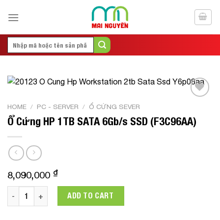
Skip
to
content
Search
for:
Add to
HOME
/
PC - SERVER
/
Ổ CỨNG SEVER
Wishlist
Ổ Cứng HP 1TB SATA 6Gb/s SSD (F3C96AA)
₫
8,090,000
Ổ Cứng HP 1TB SATA 6Gb/s SSD (F3C96AA) quantity
ADD TO CART