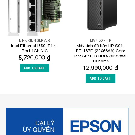
LINK KIỆN SERVER
MÁY BỘ - HP
Intel Ethernet I350-T4 4-
Máy tính để bàn HP S01-
Port 1Gb NIC
PF1167D (22X66AA) Core
i5/8GB/1TB HDD/Windows
5,720,000
₫
10 home
12,990,000
₫
ADD TO CART
ADD TO CART