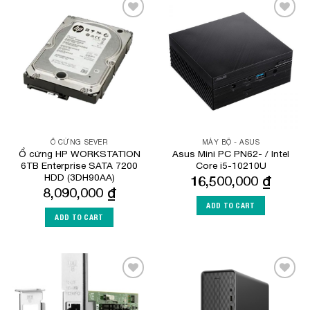
Add to
Add to
Wishlist
Wishlist
Ổ CỨNG SEVER
MÁY BỘ - ASUS
Ổ cứng HP WORKSTATION
Asus Mini PC PN62- / Intel
6TB Enterprise SATA 7200
Core i5-10210U
HDD (3DH90AA)
16,500,000
₫
8,090,000
₫
ADD TO CART
ADD TO CART
Add to
Add to
Wishlist
Wishlist