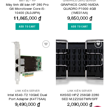
MÁY BỘ - HP
GRAPHICS CARD SERVER
Máy tính để bàn HP 280 Pro
GRAPHICS CARD NVIDIA
G6 Microtower Core i5-
QUADRO P1000 4GB
10400 (3L0J9PA)
(1ME01AA)
11,865,000
₫
9,850,000
₫
ADD TO CART
ADD TO CART
Add to
Add to
Wishlist
Wishlist
LINK KIỆN SERVER
LINK KIỆN SERVER
Intel X540-T2 10GbE Dual
KitSSD HPZ 256GB 2280
Port Adapter (K4T75AA)
SED M.2Z2G5TWR/SFF
9,490,000
₫
2,090,000
₫