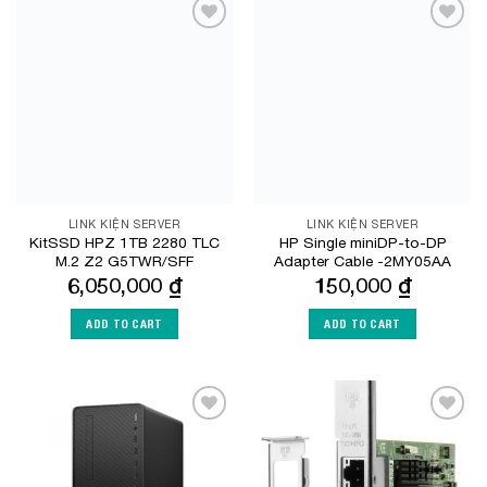
Add to
Add to
Wishlist
Wishlist
LINK KIỆN SERVER
LINK KIỆN SERVER
KitSSD HPZ 1TB 2280 TLC
HP Single miniDP-to-DP
M.2 Z2 G5TWR/SFF
Adapter Cable -2MY05AA
6,050,000
₫
150,000
₫
ADD TO CART
ADD TO CART
Add to
Add to
Wishlist
Wishlist