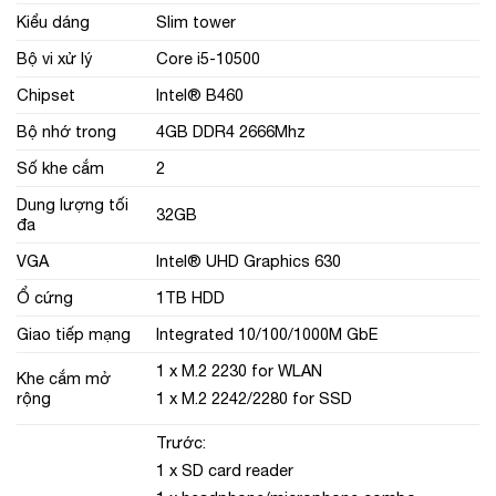
Kiểu dáng
Slim tower
Bộ vi xử lý
Core i5-10500
Chipset
Intel® B460
Bộ nhớ trong
4GB DDR4 2666Mhz
Số khe cắm
2
Dung lượng tối
32GB
đa
VGA
Intel® UHD Graphics 630
Ổ cứng
1TB HDD
Giao tiếp mạng
Integrated 10/100/1000M GbE
1 x M.2 2230 for WLAN
Khe cắm mở
rộng
1 x M.2 2242/2280 for SSD
Trước:
1 x SD card reader