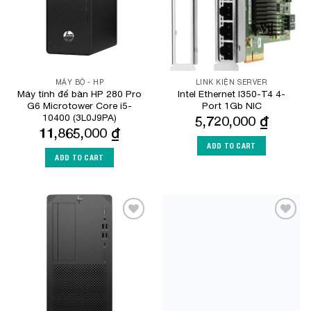
MÁY BỘ - HP
LINK KIỆN SERVER
Máy tính để bàn HP 280 Pro
Intel Ethernet I350-T4 4-
G6 Microtower Core i5-
Port 1Gb NIC
10400 (3L0J9PA)
5,720,000
₫
11,865,000
₫
ADD TO CART
ADD TO CART
Add to
Add to
Wishlist
Wishlist