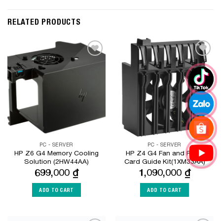
RELATED PRODUCTS
Add to
Add to
Wishlist
Wishlist
PC - SERVER
PC - SERVER
HP Z6 G4 Memory Cooling
HP Z4 G4 Fan and Front
Solution (2HW44AA)
Card Guide Kit(1XM33AA)
699,000
₫
1,090,000
₫
ADD TO CART
ADD TO CART