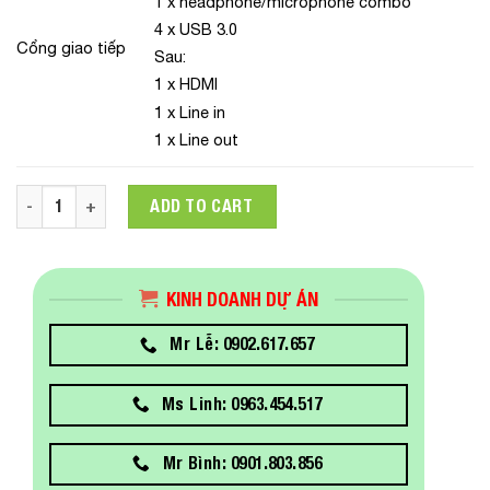
1 x headphone/microphone combo
4 x USB 3.0
Cổng giao tiếp
Sau:
1 x HDMI
1 x Line in
1 x Line out
PC HP 280 Pro G5 SFF (i5-10400/4GB RAM/HDD 1TB/WL+BT/K+
ADD TO CART
KINH DOANH DỰ ÁN
Mr Lễ: 0902.617.657
Ms Linh: 0963.454.517
Mr Bình: 0901.803.856