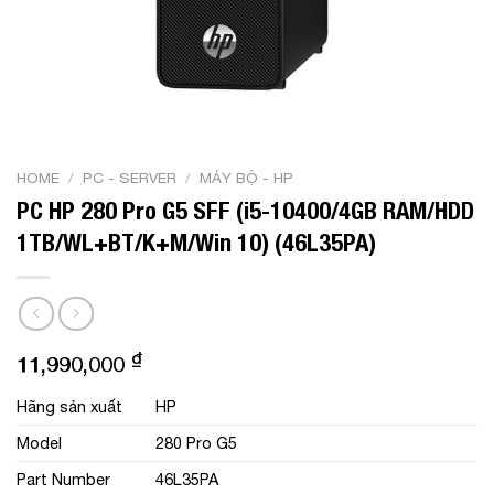
HOME
/
PC - SERVER
/
MÁY BỘ - HP
PC HP 280 Pro G5 SFF (i5-10400/4GB RAM/HDD
1TB/WL+BT/K+M/Win 10) (46L35PA)
₫
11,990,000
Hãng sản xuất
HP
Model
280 Pro G5
Part Number
46L35PA