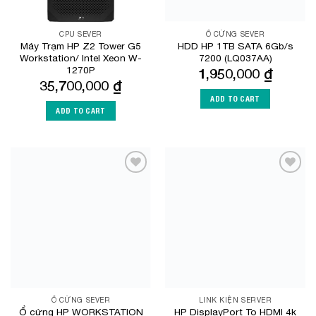
CPU SEVER
Ổ CỨNG SEVER
Máy Trạm HP Z2 Tower G5
HDD HP 1TB SATA 6Gb/s
Workstation/ Intel Xeon W-
7200 (LQ037AA)
1270P
1,950,000
₫
35,700,000
₫
ADD TO CART
ADD TO CART
Add to
Add to
Wishlist
Wishlist
Ổ CỨNG SEVER
LINK KIỆN SERVER
Ổ cứng HP WORKSTATION
HP DisplayPort To HDMI 4k