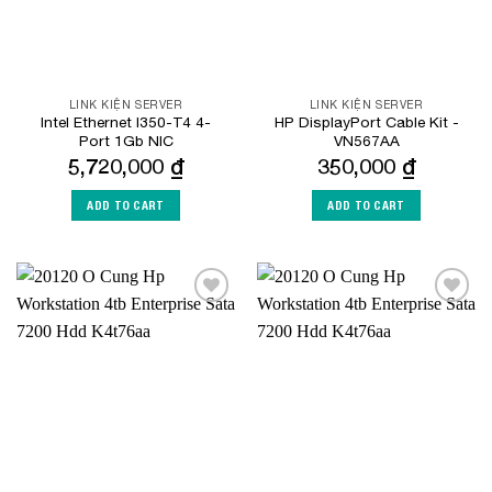
LINK KIỆN SERVER
LINK KIỆN SERVER
Intel Ethernet I350-T4 4-
HP DisplayPort Cable Kit -
Port 1Gb NIC
VN567AA
5,720,000
₫
350,000
₫
ADD TO CART
ADD TO CART
Add to
Add to
Wishlist
Wishlist