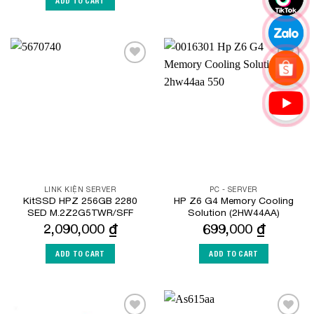
ADD TO CART
Add to
Add to
Wishlist
Wishlist
LINK KIỆN SERVER
PC - SERVER
KitSSD HPZ 256GB 2280
HP Z6 G4 Memory Cooling
SED M.2Z2G5TWR/SFF
Solution (2HW44AA)
2,090,000
₫
699,000
₫
ADD TO CART
ADD TO CART