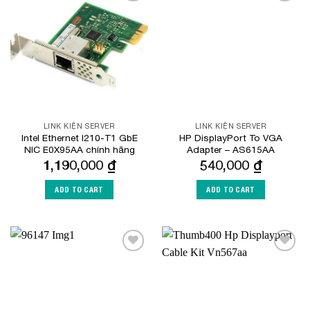
Add to
Add to
Wishlist
Wishlist
LINK KIỆN SERVER
LINK KIỆN SERVER
Intel Ethernet I210-T1 GbE
HP DisplayPort To VGA
NIC E0X95AA chính hãng
Adapter – AS615AA
1,190,000
₫
540,000
₫
ADD TO CART
ADD TO CART
Add to
Add to
Wishlist
Wishlist