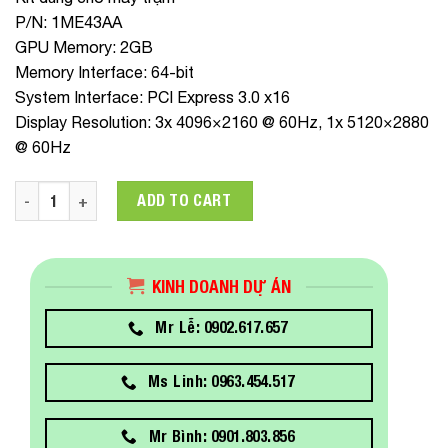
P/N:
1ME43AA
GPU Memory:
2GB
Memory Interface:
64-bit
System Interface:
PCI Express 3.0 x16
Display Resolution:
3x 4096×2160 @ 60Hz, 1x 5120×2880
@ 60Hz
GRAPHICS CARD NVIDIA QUADRO P400 2GB (1ME43AA) quant
ADD TO CART
KINH DOANH DỰ ÁN
Mr Lễ: 0902.617.657
Ms Linh: 0963.454.517
Mr Bình: 0901.803.856