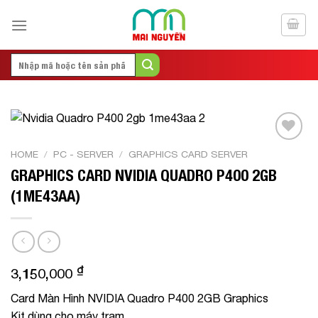
Skip
to
content
Search
for:
Add to
HOME
/
PC - SERVER
/
GRAPHICS CARD SERVER
Wishlist
GRAPHICS CARD NVIDIA QUADRO P400 2GB
(1ME43AA)
₫
3,150,000
Card Màn Hình NVIDIA Quadro P400 2GB Graphics
Kit dùng cho máy trạm