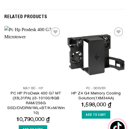
RELATED PRODUCTS
Add to
Add to
Wishlist
Wishlist
MÁY BỘ - HP
PC - SERVER
PC HP ProDesk 400 G7 MT
HP Z4 G4 Memory Cooling
(33L31PA) (i3-10100/8GB
Solution(1XM34AA)
RAM/256G
1,598,000
₫
SSD/DVDRW/WL+BT/K+M/Win
10)
ADD TO CART
10,790,000
₫