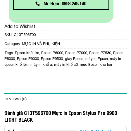
Mr Hiệu: 0898.249.140
Add to Wishlist
SKU:
C13T596700
Category:
MỰC IN VÀ PHỤ KIỆN
Tags:
Epson khổ lớn
,
Epson P6000
,
Epson P7000
,
Epson P7530
,
Epson
P8000
,
Epson P9000
,
Epson P9530
,
giay Epson
,
máy in Epson
,
máy in
epson khổ lớn
,
máy in khổ a
,
máy in khổ a0
,
mục Epson kho lon
REVIEWS (0)
Đánh giá C13T596700 Mực in Epson Stylus Pro 9900
LIGHT BLACK