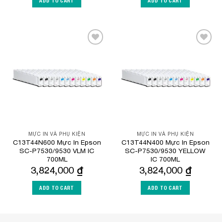
ADD TO CART
ADD TO CART
Add to
Add to
Wishlist
Wishlist
MỰC IN VÀ PHỤ KIỆN
MỰC IN VÀ PHỤ KIỆN
C13T44N600 Mực In Epson
C13T44N400 Mực In Epson
SC-P7530/9530 VLM IC
SC-P7530/9530 YELLOW
700ML
IC 700ML
3,824,000
₫
3,824,000
₫
ADD TO CART
ADD TO CART