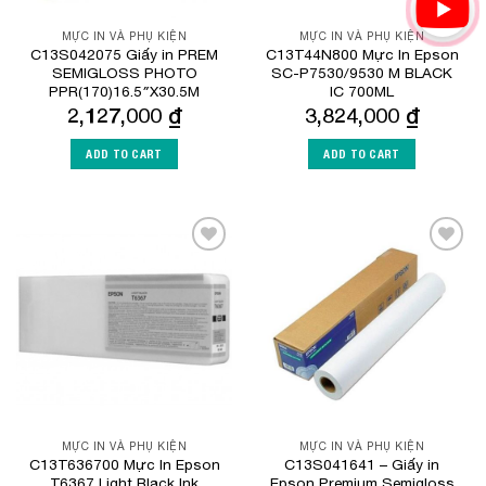
MỰC IN VÀ PHỤ KIỆN
MỰC IN VÀ PHỤ KIỆN
C13S042075 Giấy in PREM
C13T44N800 Mực In Epson
SEMIGLOSS PHOTO
SC-P7530/9530 M BLACK
PPR(170)16.5″X30.5M
IC 700ML
2,127,000
₫
3,824,000
₫
ADD TO CART
ADD TO CART
Add to
Add to
Wishlist
Wishlist
MỰC IN VÀ PHỤ KIỆN
MỰC IN VÀ PHỤ KIỆN
C13T636700 Mực In Epson
C13S041641 – Giấy in
T6367 Light Black Ink
Epson Premium Semigloss