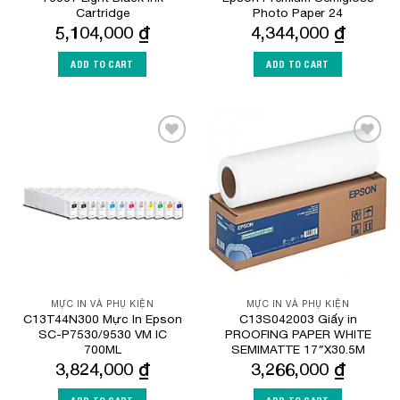
Cartridge
Photo Paper 24
5,104,000
₫
4,344,000
₫
ADD TO CART
ADD TO CART
Add to
Add to
Wishlist
Wishlist
MỰC IN VÀ PHỤ KIỆN
MỰC IN VÀ PHỤ KIỆN
C13T44N300 Mực In Epson
C13S042003 Giấy in
SC-P7530/9530 VM IC
PROOFING PAPER WHITE
700ML
SEMIMATTE 17″X30.5M
3,824,000
₫
3,266,000
₫