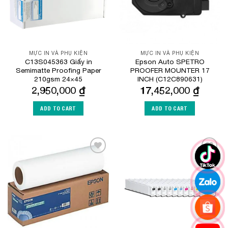
MỰC IN VÀ PHỤ KIỆN
MỰC IN VÀ PHỤ KIỆN
C13S045363 Giấy in
Epson Auto SPETRO
Semimatte Proofing Paper
PROOFER MOUNTER 17
210gsm 24×45
INCH (C12C890631)
2,950,000
₫
17,452,000
₫
ADD TO CART
ADD TO CART
Add to
Add to
Wishlist
Wishlist