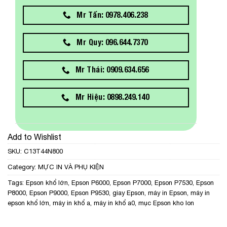
Mr Tấn: 0978.406.238
Mr Quy: 096.644.7370
Mr Thái: 0909.634.656
Mr Hiệu: 0898.249.140
Add to Wishlist
SKU:
C13T44N800
Category:
MỰC IN VÀ PHỤ KIỆN
Tags:
Epson khổ lớn
,
Epson P6000
,
Epson P7000
,
Epson P7530
,
Epson
P8000
,
Epson P9000
,
Epson P9530
,
giay Epson
,
máy in Epson
,
máy in
epson khổ lớn
,
máy in khổ a
,
máy in khổ a0
,
mục Epson kho lon