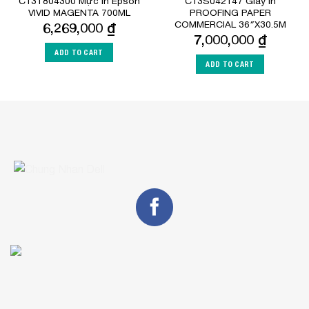
C13T804300 Mực In Epson
C13S042147 Giấy in
VIVID MAGENTA 700ML
PROOFING PAPER
COMMERCIAL 36″X30.5M
6,269,000
₫
7,000,000
₫
ADD TO CART
ADD TO CART