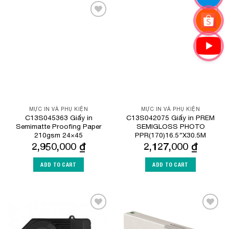
Add to
Add to
Wishlist
Wishlist
MỰC IN VÀ PHỤ KIỆN
MỰC IN VÀ PHỤ KIỆN
C13S045363 Giấy in
C13S042075 Giấy in PREM
Semimatte Proofing Paper
SEMIGLOSS PHOTO
210gsm 24×45
PPR(170)16.5″X30.5M
2,950,000
₫
2,127,000
₫
ADD TO CART
ADD TO CART
Add to
Add to
Wishlist
Wishlist