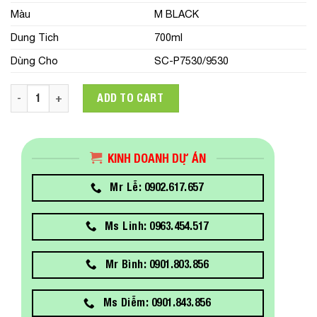
Màu
M BLACK
Dung Tich
700ml
Dùng Cho
SC-P7530/9530
C13T44N800 Mực In Epson SC-P7530/9530 M BLACK IC 700ML
ADD TO CART
KINH DOANH DỰ ÁN
Mr Lễ: 0902.617.657
Ms Linh: 0963.454.517
Mr Bình: 0901.803.856
Ms Diễm: 0901.843.856