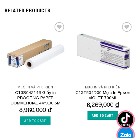
RELATED PRODUCTS
Add to
Add to
Wishlist
Wishlist
MỰC IN VÀ PHỤ KIỆN
MỰC IN VÀ PHỤ KIỆN
C13S042148 Giấy in
C13T804D00 Mực In Epson
PROOFING PAPER
VIOLET 700ML
COMMERCIAL 44″X30.5M
6,269,000
₫
8,960,000
₫
ADD TO CART
ADD TO CART