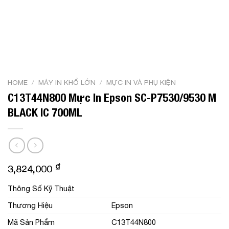
HOME
/
MÁY IN KHỔ LỚN
/
MỰC IN VÀ PHỤ KIỆN
C13T44N800 Mực In Epson SC-P7530/9530 M
BLACK IC 700ML
₫
3,824,000
Thông Số Kỹ Thuật
Thương Hiệu
Epson
Mã Sản Phẩm
C13T44N800