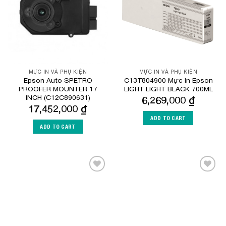
MỰC IN VÀ PHỤ KIỆN
MỰC IN VÀ PHỤ KIỆN
Epson Auto SPETRO
C13T804900 Mực In Epson
PROOFER MOUNTER 17
LIGHT LIGHT BLACK 700ML
INCH (C12C890631)
6,269,000
₫
17,452,000
₫
ADD TO CART
ADD TO CART
Add to
Add to
Wishlist
Wishlist