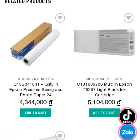
RELATED PRODUCTS
Add to
Add to
Wishlist
Wishlist
MỰC IN VÀ PHỤ KIỆN
MỰC IN VÀ PHỤ KIỆN
C13S041641 – Giấy in
C13T636700 Mực In Epson
Epson Premium Semigloss
T6367 Light Black Ink
Photo Paper 24
Cartridge
4,344,000
₫
5,104,000
₫
ADD TO CART
ADD TO CART