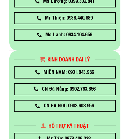
Ms Lượng: 0399.302.841
Mr Thiện: 0938.440.889
Ms Lanh: 0934.104.656
KINH DOANH ĐẠI LÝ
MIỀN NAM: 0931.843.956
CN Đà Nẵng: 0902.763.856
CN HÀ NỘI: 0902.608.956
HỖ TRỢ KỸ THUẬT
Mr Tấn: 0978.406.238