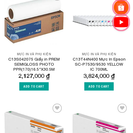
Add to
Add to
Wishlist
Wishlist
MỰC IN VÀ PHỤ KIỆN
MỰC IN VÀ PHỤ KIỆN
C13S042075 Giấy in PREM
C13T44N400 Mực In Epson
SEMIGLOSS PHOTO
SC-P7530/9530 YELLOW
PPR(170)16.5″X30.5M
IC 700ML
2,127,000
₫
3,824,000
₫
ADD TO CART
ADD TO CART
Add to
Add to
Wishlist
Wishlist