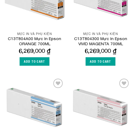
MỰC IN VÀ PHỤ KIỆN
MỰC IN VÀ PHỤ KIỆN
C13T804A00 Mực In Epson
C13T804300 Mực In Epson
ORANGE 700ML
VIVID MAGENTA 700ML
6,269,000
₫
6,269,000
₫
ADD TO CART
ADD TO CART
Add to
Add to
Wishlist
Wishlist