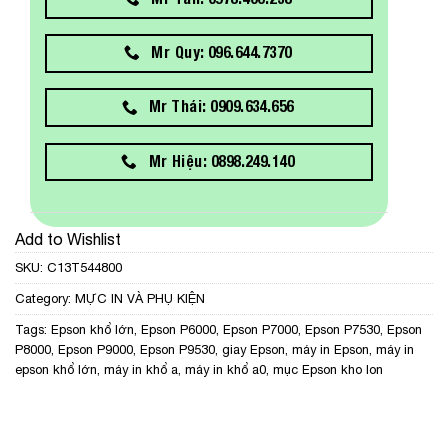
Mr Quy: 096.644.7370
Mr Thái: 0909.634.656
Mr Hiệu: 0898.249.140
Add to Wishlist
SKU:
C13T544800
Category:
MỰC IN VÀ PHỤ KIỆN
Tags:
Epson khổ lớn
,
Epson P6000
,
Epson P7000
,
Epson P7530
,
Epson
P8000
,
Epson P9000
,
Epson P9530
,
giay Epson
,
máy in Epson
,
máy in
epson khổ lớn
,
máy in khổ a
,
máy in khổ a0
,
mục Epson kho lon