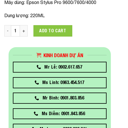
Máy dùng
: Epson Stylus Pro 9600/7600/4000
Dung lượng
: 220ML
C13T544800 Mực in Epson SP9600/7600/4000 MATTE BLACK q
ADD TO CART
KINH DOANH DỰ ÁN
Mr Lễ: 0902.617.657
Ms Linh: 0963.454.517
Mr Bình: 0901.803.856
Ms Diễm: 0901.843.856