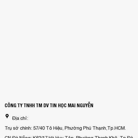
CÔNG TY TNHH TM DV TIN HỌC MAI NGUYỄN
Địa chỉ:
Trụ sở chính: 57/40 Tô Hiệu, Phường Phú Thạnh,Tp.HCM.
CN Đà Nẵng: K62/17 Hà Huy Tập, Phường Thanh Khê, Tp.Đà