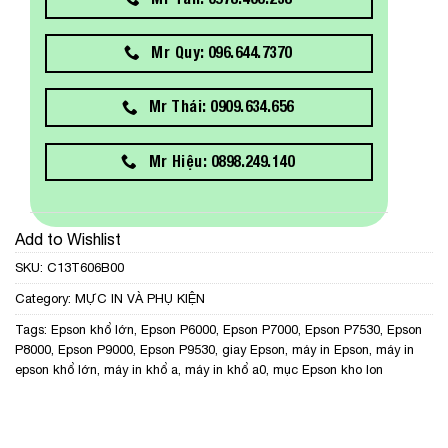
Mr Quy: 096.644.7370
Mr Thái: 0909.634.656
Mr Hiệu: 0898.249.140
Add to Wishlist
SKU:
C13T606B00
Category:
MỰC IN VÀ PHỤ KIỆN
Tags:
Epson khổ lớn
,
Epson P6000
,
Epson P7000
,
Epson P7530
,
Epson
P8000
,
Epson P9000
,
Epson P9530
,
giay Epson
,
máy in Epson
,
máy in
epson khổ lớn
,
máy in khổ a
,
máy in khổ a0
,
mục Epson kho lon