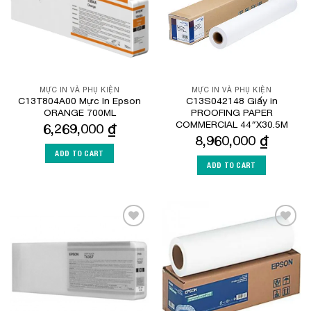
MỰC IN VÀ PHỤ KIỆN
MỰC IN VÀ PHỤ KIỆN
C13T804A00 Mực In Epson
C13S042148 Giấy in
ORANGE 700ML
PROOFING PAPER
COMMERCIAL 44″X30.5M
6,269,000
₫
8,960,000
₫
ADD TO CART
ADD TO CART
Add to
Add to
Wishlist
Wishlist