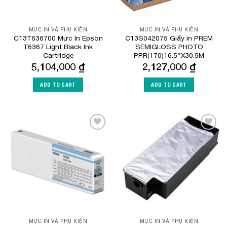
MỰC IN VÀ PHỤ KIỆN
MỰC IN VÀ PHỤ KIỆN
C13T636700 Mực In Epson
C13S042075 Giấy in PREM
T6367 Light Black Ink
SEMIGLOSS PHOTO
Cartridge
PPR(170)16.5″X30.5M
5,104,000
₫
2,127,000
₫
ADD TO CART
ADD TO CART
Add to
Add to
Wishlist
Wishlist
MỰC IN VÀ PHỤ KIỆN
MỰC IN VÀ PHỤ KIỆN