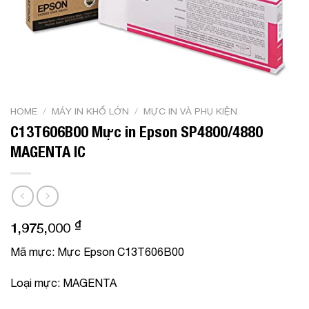
HOME
/
MÁY IN KHỔ LỚN
/
MỰC IN VÀ PHỤ KIỆN
C13T606B00 Mực in Epson SP4800/4880
MAGENTA IC
₫
1,975,000
Mã mực
: Mực Epson C13T606B00
Loại mực
: MAGENTA