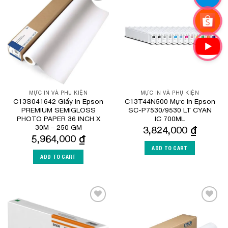
Add to
Add to
Wishlist
Wishlist
MỰC IN VÀ PHỤ KIỆN
MỰC IN VÀ PHỤ KIỆN
C13S041642 Giấy in Epson
C13T44N500 Mực In Epson
PREMIUM SEMIGLOSS
SC-P7530/9530 LT CYAN
PHOTO PAPER 36 INCH X
IC 700ML
30M – 250 GM
3,824,000
₫
5,964,000
₫
ADD TO CART
ADD TO CART
Add to
Add to
Wishlist
Wishlist