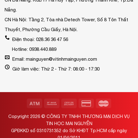
Nẵng.
CN Hà Nội: Tầng 2, Tòa nhà Detech Tower, Số 8 Tôn Thất
Thuyết, Phường Cầu Giấy, Hà Nội.
Điện thoại: 028.36 36 47 56
Hotline: 0938.440.889
Email: mainguyen@vitinhmainguyen.com
Giờ làm việc: Thứ 2 - Thứ 7: 08:00 - 17:30
Copyright 2026 ©
CÔNG TY TNHH THƯƠNG MẠI DỊCH VỤ
TIN HỌC MAI NGUYỄN
GPĐKKD số 0310731352 do Sở KHĐT Tp.HCM cấp ngày
01/04/2011