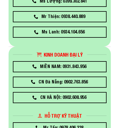
Ms Lượng: 0399.302.841
Mr Thiện: 0938.440.889
Ms Lanh: 0934.104.656
KINH DOANH ĐẠI LÝ
MIỀN NAM: 0931.843.956
CN Đà Nẵng: 0902.763.856
CN HÀ NỘI: 0902.608.956
HỖ TRỢ KỸ THUẬT
Mr Tấn: 0978.406.238