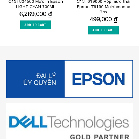
C13T804500 Mực In Epson
C13T619000 Hộp mực thải
LIGHT CYAN 700ML
Epson T6190 Maintenance
Box
6,269,000
₫
499,000
₫
ADD TO CART
ADD TO CART