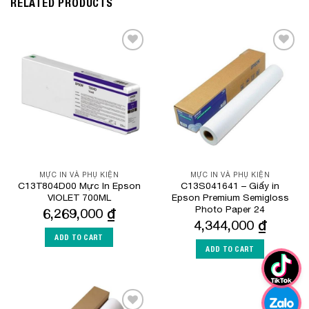
RELATED PRODUCTS
Add to
Add to
Wishlist
Wishlist
MỰC IN VÀ PHỤ KIỆN
MỰC IN VÀ PHỤ KIỆN
C13T804D00 Mực In Epson
C13S041641 – Giấy in
VIOLET 700ML
Epson Premium Semigloss
Photo Paper 24
6,269,000
₫
4,344,000
₫
ADD TO CART
ADD TO CART