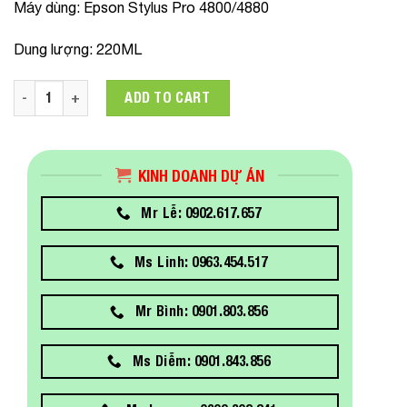
Máy dùng
: Epson Stylus Pro 4800/4880
Dung lượng
: 220ML
C13T606B00 Mực in Epson SP4800/4880 MAGENTA IC quantit
ADD TO CART
KINH DOANH DỰ ÁN
Mr Lễ: 0902.617.657
Ms Linh: 0963.454.517
Mr Bình: 0901.803.856
Ms Diễm: 0901.843.856