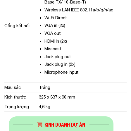
Base TX/ 10-Base-T)
Wireless LAN IEEE 802.11a/b/g/n/ac
Wi-Fi Direct
VGA in (2x)
Cổng kết nối
VGA out
HDMI in (2x)
Miracast
Jack plug out
Jack plug in (2x)
Microphone input
Màu sắc
Trắng
Kích thước
325‎ x 337 x 90 mm
Trọng lượng
4,6 kg
KINH DOANH DỰ ÁN