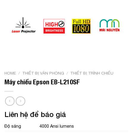
HOME
/
THIẾT BỊ VĂN PHÒNG
/
THIẾT BỊ TRÌNH CHIẾU
Máy chiếu Epson EB-L210SF
Liên hệ để báo giá
Độ sáng
4000 Ansi lumens