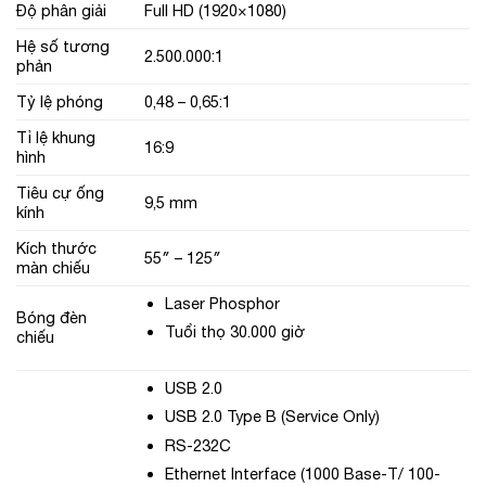
Độ phân giải
Full HD (1920×1080)
Hệ số tương
2.500.000:1
phản
Tỷ lệ phóng
0,48 – 0,65:1
Tỉ lệ khung
16:9
hình
Tiêu cự ống
9,5 mm
kính
Kích thước
55″ – 125″
màn chiếu
Laser Phosphor
Bóng đèn
Tuổi thọ 30.000 giờ
chiếu
USB 2.0
USB 2.0 Type B (Service Only)
RS-232C
Ethernet Interface (1000 Base-T/ 100-