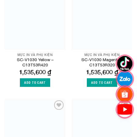
Add to
Add to
Wishlist
Wishlist
MỰC IN VÀ PHỤ KIỆN
MỰC IN VÀ PHỤ KIỆN
SC-V1030 Yellow –
SC-V1030 Magenta –
C13T53R420
C13T53R320
1,535,600
₫
1,535,600
₫
ADD TO CART
ADD TO CART
Add to
Add to
Wishlist
Wishlist