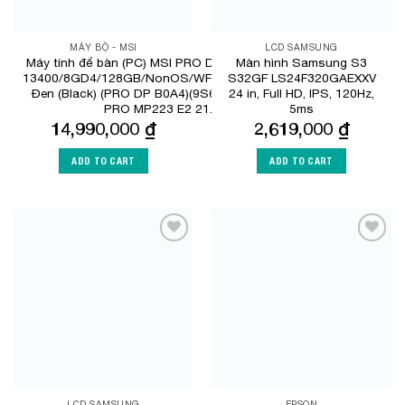
MÁY BỘ - MSI
LCD SAMSUNG
Máy tính để bàn (PC) MSI PRO DP21 13M-872XVN /I5-
Màn hình Samsung S3
13400/8GD4/128GB/NonOS/WF/BT/KB&M/TPM2.0/1Y/
S32GF LS24F320GAEXXV
Đen (Black) (PRO DP B0A4)(9S6-B0A421-872) + MSI
24 in, Full HD, IPS, 120Hz,
PRO MP223 E2 21.45″ inch
5ms
14,990,000
₫
2,619,000
₫
ADD TO CART
ADD TO CART
Add to
Add to
Wishlist
Wishlist
LCD SAMSUNG
EPSON