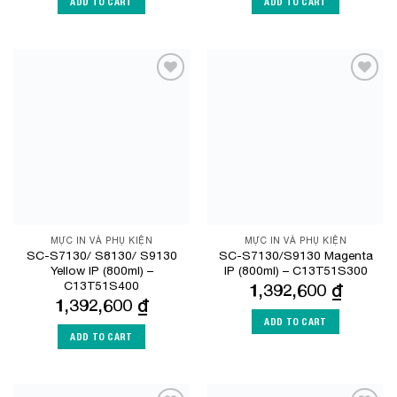
ADD TO CART
ADD TO CART
Add to
Add to
Wishlist
Wishlist
MỰC IN VÀ PHỤ KIỆN
MỰC IN VÀ PHỤ KIỆN
SC-S7130/ S8130/ S9130
SC-S7130/S9130 Magenta
Yellow IP (800ml) –
IP (800ml) – C13T51S300
C13T51S400
1,392,600
₫
1,392,600
₫
ADD TO CART
ADD TO CART