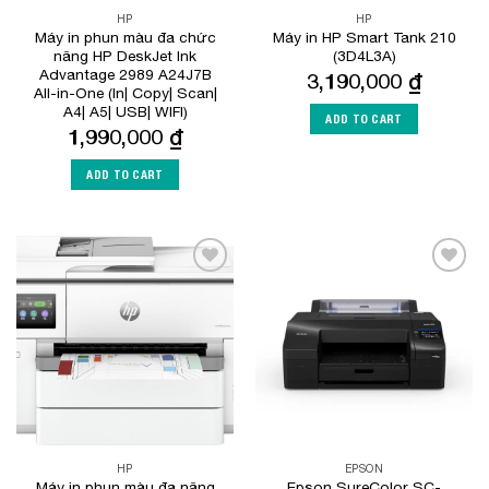
HP
HP
Máy in phun màu đa chức
Máy in HP Smart Tank 210
năng HP DeskJet Ink
(3D4L3A)
Advantage 2989 A24J7B
3,190,000
₫
All-in-One (In| Copy| Scan|
A4| A5| USB| WIFI)
ADD TO CART
1,990,000
₫
ADD TO CART
Add to
Add to
Wishlist
Wishlist
HP
EPSON
Máy in phun màu đa năng
Epson SureColor SC-