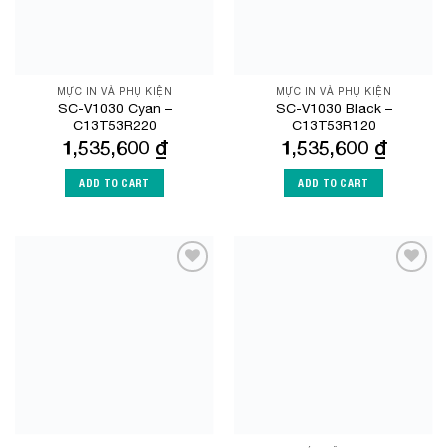
MỰC IN VÀ PHỤ KIỆN
MỰC IN VÀ PHỤ KIỆN
SC-V1030 Cyan –
SC-V1030 Black –
C13T53R220
C13T53R120
1,535,600
₫
1,535,600
₫
ADD TO CART
ADD TO CART
Add to
Add to
Wishlist
Wishlist