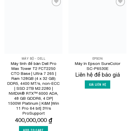
Add to
Add to
Wishlist
Wishlist
MÁY BỘ - DELL
EPSON
Máy tính để bàn Dell Pro
Máy In Epson SureColor
Max Tower T2 FCT2250
SC-P6530E
CTO Base | Ultra 7 265 |
Liên hệ để báo giá
Ram 128GB (4 x 32 GB)
DDR5, 4400 MT/s, non-ECC
GIÁ LIÊN HỆ
| SSD 2TB M2.2280 |
NVIDIA® RTX™ 6000 ADA,
48 GB GDDR6, 4 DP|
1500W Platinum | K&M |Win
11 Pro 64 bit| 3Yrs
ProSupport
400,000,000
₫
ADD TO CART