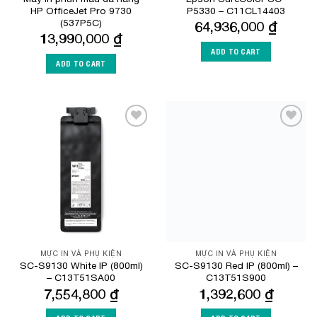
HP OfficeJet Pro 9730
P5330 – C11CL14403
(537P5C)
64,936,000
₫
13,990,000
₫
ADD TO CART
ADD TO CART
Add to
Add to
Wishlist
Wishlist
MỰC IN VÀ PHỤ KIỆN
MỰC IN VÀ PHỤ KIỆN
SC-S9130 White IP (800ml)
SC-S9130 Red IP (800ml) –
– C13T51SA00
C13T51S900
7,554,800
₫
1,392,600
₫