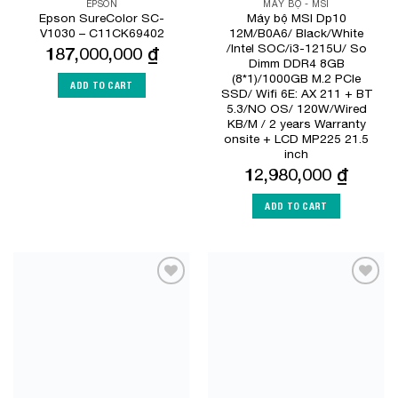
EPSON
MÁY BỘ - MSI
Epson SureColor SC-
Máy bộ MSI Dp10
V1030 – C11CK69402
12M/B0A6/ Black/White
/Intel SOC/i3-1215U/ So
187,000,000
₫
Dimm DDR4 8GB
(8*1)/1000GB M.2 PCIe
ADD TO CART
SSD/ Wifi 6E: AX 211 + BT
5.3/NO OS/ 120W/Wired
KB/M / 2 years Warranty
onsite + LCD MP225 21.5
inch
12,980,000
₫
ADD TO CART
Add to
Add to
Wishlist
Wishlist