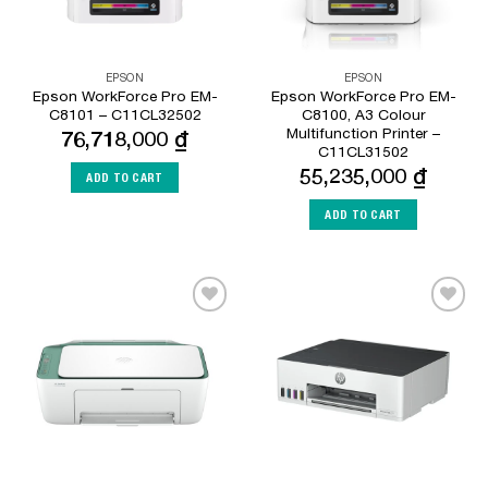
EPSON
EPSON
Epson WorkForce Pro EM-
Epson WorkForce Pro EM-
C8101 – C11CL32502
C8100, A3 Colour
Multifunction Printer –
76,718,000
₫
C11CL31502
55,235,000
₫
ADD TO CART
ADD TO CART
Add to
Add to
Wishlist
Wishlist