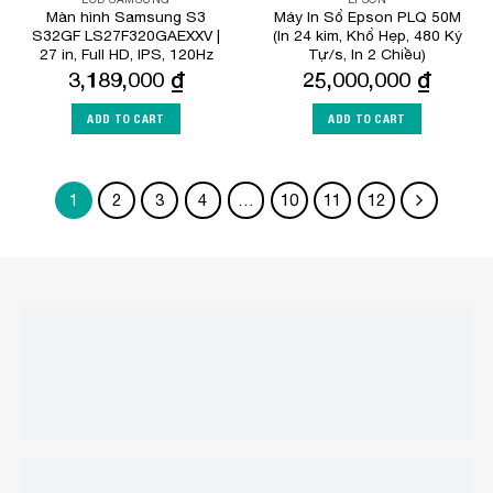
Màn hình Samsung S3
Máy In Sổ Epson PLQ 50M
S32GF LS27F320GAEXXV |
(In 24 kim, Khổ Hẹp, 480 Ký
27 in, Full HD, IPS, 120Hz
Tự/s, In 2 Chiều)
3,189,000
₫
25,000,000
₫
ADD TO CART
ADD TO CART
1
2
3
4
…
10
11
12