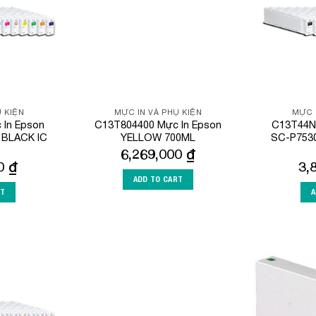
 KIỆN
MỰC IN VÀ PHỤ KIỆN
MỰC 
In Epson
C13T804400 Mực In Epson
C13T44N
 BLACK IC
YELLOW 700ML
SC-P7530
6,269,000
₫
00
₫
3,
ADD TO CART
RT
A
Add to
Add to
Wishlist
Wishlist