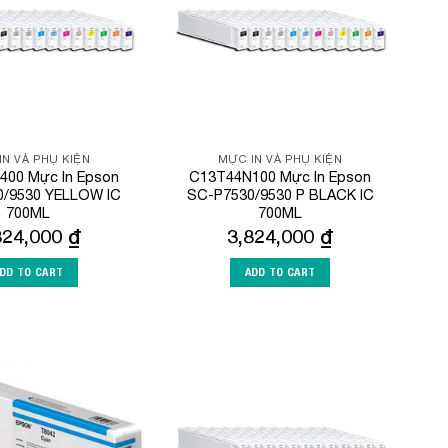
IN VÀ PHỤ KIỆN
MỰC IN VÀ PHỤ KIỆN
400 Mực In Epson
C13T44N100 Mực In Epson
/9530 YELLOW IC
SC-P7530/9530 P BLACK IC
700ML
700ML
824,000
₫
3,824,000
₫
DD TO CART
ADD TO CART
Add to
Add to
Wishlist
Wishlist