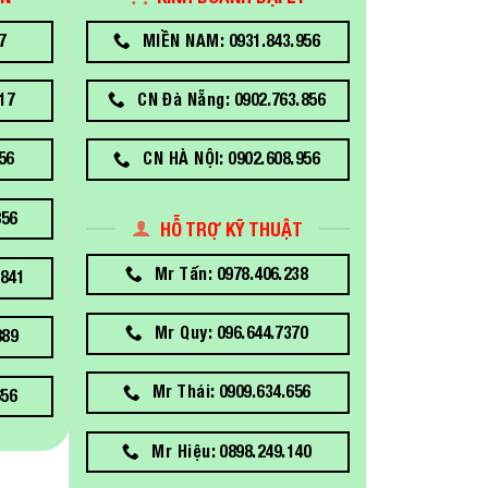
7
MIỀN NAM: 0931.843.956
17
CN Đà Nẵng: 0902.763.856
56
CN HÀ NỘI: 0902.608.956
856
HỖ TRỢ KỸ THUẬT
Mr Tấn: 0978.406.238
841
Mr Quy: 096.644.7370
889
Mr Thái: 0909.634.656
656
Mr Hiệu: 0898.249.140