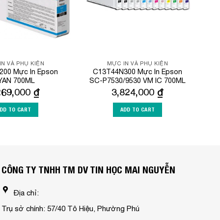
IN VÀ PHỤ KIỆN
MỰC IN VÀ PHỤ KIỆN
200 Mực In Epson
C13T44N300 Mực In Epson
YAN 700ML
SC-P7530/9530 VM IC 700ML
269,000
₫
3,824,000
₫
DD TO CART
ADD TO CART
CÔNG TY TNHH TM DV TIN HỌC MAI NGUYỄN
Địa chỉ:
Trụ sở chính: 57/40 Tô Hiệu, Phường Phú