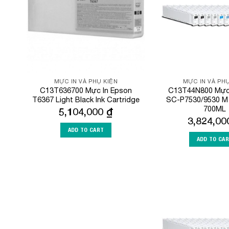
MỰC IN VÀ PHỤ KIỆN
MỰC IN VÀ PHỤ
C13T636700 Mực In Epson
C13T44N800 Mực 
T6367 Light Black Ink Cartridge
SC-P7530/9530 M
700ML
5,104,000
₫
3,824,0
ADD TO CART
ADD TO CA
Add to
Wishlist