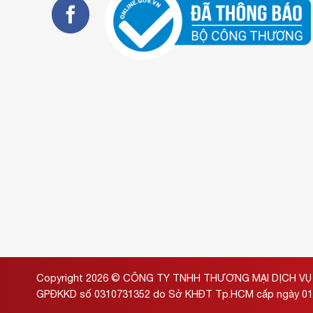
Copyright 2026 ©
CÔNG TY TNHH THƯƠNG MẠI DỊCH VỤ 
GPĐKKD số 0310731352 do Sở KHĐT Tp.HCM cấp ngày 01