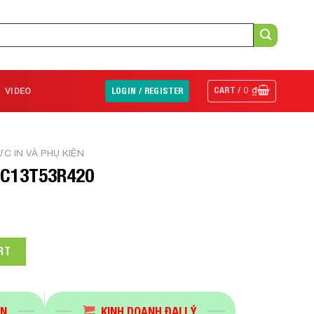
CART /
0
₫
VIDEO
LOGIN / REGISTER
C IN VÀ PHỤ KIỆN
 C13T53R420
0 quantity
RT
ÁN
KINH DOANH ĐẠI LÝ