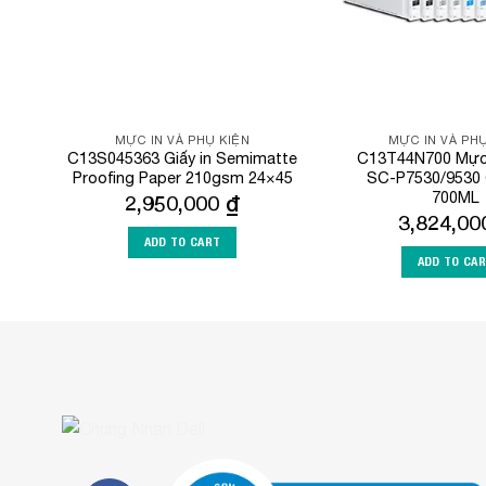
MỰC IN VÀ PHỤ KIỆN
MỰC IN VÀ PHỤ
C13S045363 Giấy in Semimatte
C13T44N700 Mực 
Proofing Paper 210gsm 24×45
SC-P7530/9530 
700ML
2,950,000
₫
3,824,0
ADD TO CART
ADD TO CA