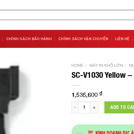
CHÍNH SÁCH BẢO HÀNH
CHÍNH SÁCH VẬN CHUYỂN
LIÊN HỆ
HOME
/
MÁY IN KHỔ LỚN
/
MỰ
SC-V1030 Yellow –
Add to
Wishlist
₫
1,535,600
SC-V1030 Yellow - C13T53R42
ADD TO CA
KINH DOANH DỰ 