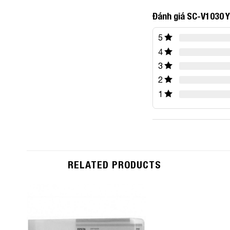
Đánh giá SC-V1030 
5
4
3
2
1
RELATED PRODUCTS
Add to
Wishlist