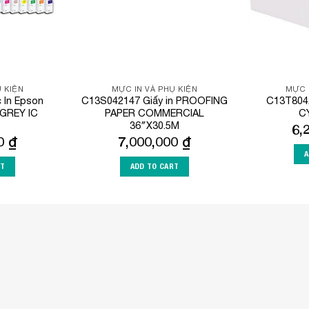
 KIỆN
MỰC IN VÀ PHỤ KIỆN
MỰC 
In Epson
C13S042147 Giấy in PROOFING
C13T804
GREY IC
PAPER COMMERCIAL
C
36″X30.5M
6,
00
₫
7,000,000
₫
A
RT
ADD TO CART