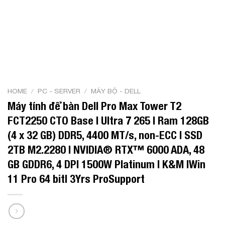
HOME
/
PC - SERVER
/
MÁY BỘ - DELL
Máy tính để bàn Dell Pro Max Tower T2
FCT2250 CTO Base | Ultra 7 265 | Ram 128GB
(4 x 32 GB) DDR5, 4400 MT/s, non-ECC | SSD
2TB M2.2280 | NVIDIA® RTX™ 6000 ADA, 48
GB GDDR6, 4 DP| 1500W Platinum | K&M |Win
11 Pro 64 bit| 3Yrs ProSupport