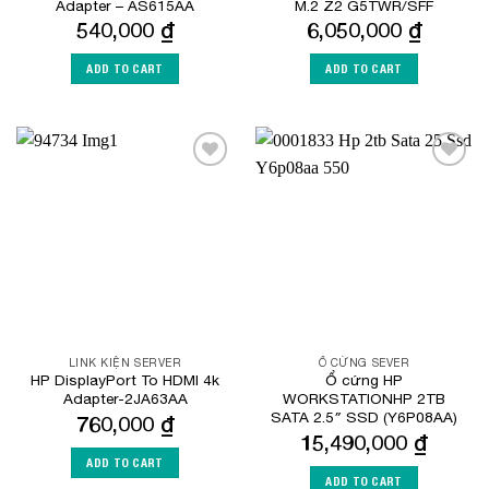
Adapter – AS615AA
M.2 Z2 G5TWR/SFF
540,000
₫
6,050,000
₫
ADD TO CART
ADD TO CART
Add to
Add to
Wishlist
Wishlist
LINK KIỆN SERVER
Ổ CỨNG SEVER
HP DisplayPort To HDMI 4k
Ổ cứng HP
Adapter-2JA63AA
WORKSTATIONHP 2TB
SATA 2.5″ SSD (Y6P08AA)
760,000
₫
15,490,000
₫
ADD TO CART
ADD TO CART