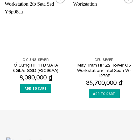
Add to
Add to
Wishlist
Wishlist
Ổ CỨNG SEVER
CPU SEVER
Ổ Cứng HP 1TB SATA
Máy Trạm HP Z2 Tower G5
6Gb/s SSD (F3C96AA)
Workstation/ Intel Xeon W-
1270P
8,090,000
₫
35,700,000
₫
ADD TO CART
ADD TO CART