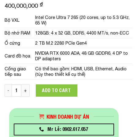
₫
400,000,000
Intel Core Ultra 7 265 (20 cores, up to 5.3 GHz,
Bộ VXL
65 W)
Bộ nhớ RAM
128GB: 4 x 32 GB, DDR5, 4400 MT/s, non-ECC
Ổ cứng
2 TB M.2 2280 PCIe Gen4
NVIDIA RTX 6000 ADA, 48 GB GDDR6, 4 DP to
Card đồ họa
DP adapters
Cổng giao
Có thể bao gồm: HDMI, USB, Ethernet, Audio
tiếp sau
(tùy theo thiết kế cụ thể)
Máy tính để bàn Dell Pro Max Tower T2 FCT2250 CTO Base | U
ADD TO CART
KINH DOANH DỰ ÁN
Mr Lễ: 0902.617.657