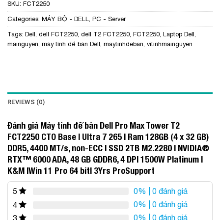
SKU:
FCT2250
Categories:
MÁY BỘ - DELL
,
PC - Server
Tags:
Dell
,
dell FCT2250
,
dell T2 FCT2250
,
FCT2250
,
Laptop Dell
,
mainguyen
,
máy tính để bàn Dell
,
maytinhdeban
,
vitinhmainguyen
REVIEWS (0)
Đánh giá Máy tính để bàn Dell Pro Max Tower T2
FCT2250 CTO Base | Ultra 7 265 | Ram 128GB (4 x 32 GB)
DDR5, 4400 MT/s, non-ECC | SSD 2TB M2.2280 | NVIDIA®
RTX™ 6000 ADA, 48 GB GDDR6, 4 DP| 1500W Platinum |
K&M |Win 11 Pro 64 bit| 3Yrs ProSupport
0%
| 0 đánh giá
5
0%
| 0 đánh giá
4
0%
| 0 đánh giá
3