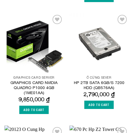
Add to
Add to
Wishlist
Wishlist
GRAPHICS CARD SERVER
Ổ CỨNG SEVER
GRAPHICS CARD NVIDIA
HP 2TB SATA 6GB/S 7200
QUADRO P1000 4GB
HDD (QB576AA)
(1ME01AA)
2,790,000
₫
9,850,000
₫
ADD TO CART
ADD TO CART