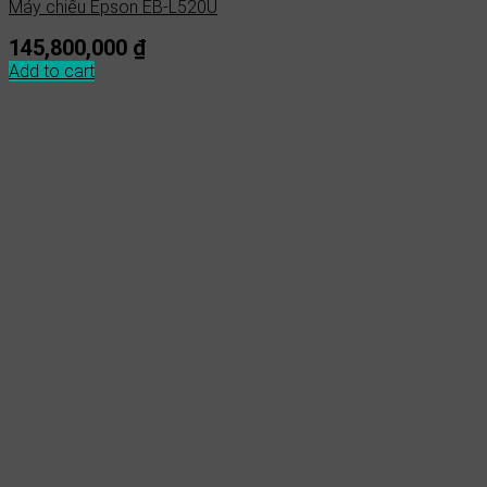
Máy chiếu Epson EB-L520U
145,800,000
₫
Add to cart