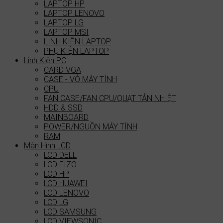
LAPTOP HP
LAPTOP LENOVO
LAPTOP LG
LAPTOP MSI
LINH KIỆN LAPTOP
PHỤ KIỆN LAPTOP
Linh Kiện PC
CARD VGA
CASE - VỎ MÁY TÍNH
CPU
FAN CASE/FAN CPU/QUẠT TẢN NHIỆT
HDD & SSD
MAINBOARD
POWER/NGUỒN MÁY TÍNH
RAM
Màn Hình LCD
LCD DELL
LCD EIZO
LCD HP
LCD HUAWEI
LCD LENOVO
LCD LG
LCD SAMSUNG
LCD VIEWSONIC