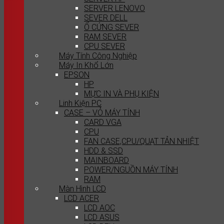
SERVER LENOVO
SEVER DELL
Ổ CỨNG SEVER
RAM SEVER
CPU SEVER
Máy Tính Công Nghiệp
Máy In Khổ Lớn
EPSON
HP
MỰC IN VÀ PHỤ KIỆN
Linh Kiện PC
CASE – VỎ MÁY TÍNH
CARD VGA
CPU
FAN CASE,CPU/QUẠT TẢN NHIỆT
HDD & SSD
MAINBOARD
POWER/NGUỒN MÁY TÍNH
RAM
Màn Hình LCD
LCD ACER
LCD AOC
LCD ASUS