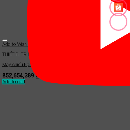
Add to Wishlist
THIẾT BỊ TRÌNH CHIẾU
Máy chiếu Epson EB-PU2216B
852,654,389
₫
Add to cart