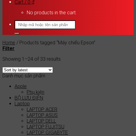
Cart /
0
₫
No products in the cart.
Search
for:
Home
/
Products tagged “Máy chiếu Epson”
Filter
Showing 1–24 of 33 results
Danh mục sản phẩm
Apple
Phụ kiện
BỘ LƯU ĐIỆN
Laptop
LAPTOP ACER
LAPTOP ASUS
LAPTOP DELL
LAPTOP FUJITSU
LAPTOP GIGABYTE