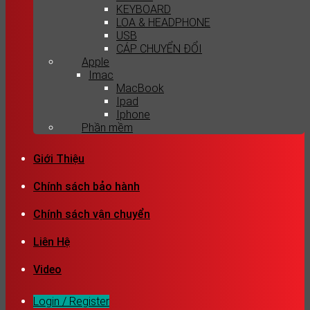
KEYBOARD
LOA & HEADPHONE
USB
CÁP CHUYỂN ĐỔI
Apple
Imac
MacBook
Ipad
Iphone
Phần mềm
Giới Thiệu
Chính sách bảo hành
Chính sách vận chuyển
Liên Hệ
Video
Login / Register