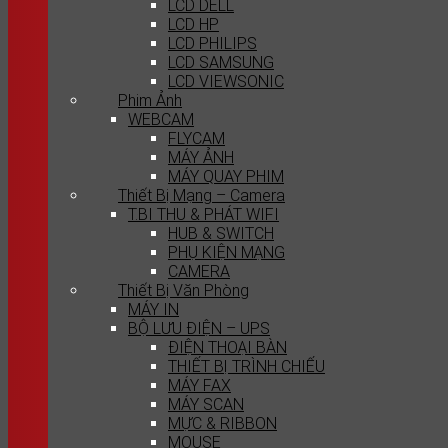
LCD DELL
LCD HP
LCD PHILIPS
LCD SAMSUNG
LCD VIEWSONIC
Phim Ảnh
WEBCAM
FLYCAM
MÁY ẢNH
MÁY QUAY PHIM
Thiết Bị Mạng – Camera
T.BI THU & PHÁT WIFI
HUB & SWITCH
PHỤ KIỆN MẠNG
CAMERA
Thiết Bị Văn Phòng
MÁY IN
BỘ LƯU ĐIỆN – UPS
ĐIỆN THOẠI BÀN
THIẾT BỊ TRÌNH CHIẾU
MÁY FAX
MÁY SCAN
MỰC & RIBBON
MOUSE