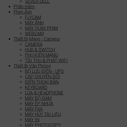
SEVER DELL
Phần mềm
Phim Ảnh
FLYCAM
MÁY ẢNH
MÁY QUAY PHIM
WEBCAM
Thiết Bị Mạng - Camera
CAMERA
HUB & SWITCH
PHỤ KIỆN MẠNG
T.BI THU & PHÁT WIFI
Thiết Bị Văn Phòng
BỘ LƯU ĐIỆN - UPS
CÁP CHUYỂN ĐỔI
ĐIỆN THOẠI BÀN
KEYBOARD
LOA & HEADPHONE
MÁY BỘ ĐÀM
MÁY ÉP NHỰA
MÁY FAX
MÁY HỦY TÀI LIỆU
MÁY IN
MÁY PHOTOCOPY