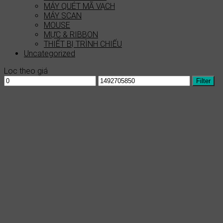
MÁY QUÉT MÃ VẠCH
MÁY SCAN
MOUSE
MỰC & RIBBON
THIẾT BỊ TRÌNH CHIẾU
Uncategorized
Lọc theo giá
Min
Max
Filter
price
price