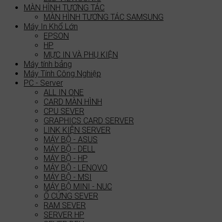
MÀN HÌNH TƯƠNG TÁC
MÀN HÌNH TƯƠNG TÁC SAMSUNG
Máy In Khổ Lớn
EPSON
HP
MỰC IN VÀ PHỤ KIỆN
Máy tính bảng
Máy Tính Công Nghiệp
PC - Server
ALL IN ONE
CARD MÀN HÌNH
CPU SEVER
GRAPHICS CARD SERVER
LINK KIỆN SERVER
MÁY BỘ - ASUS
MÁY BỘ - DELL
MÁY BỘ - HP
MÁY BỘ - LENOVO
MÁY BỘ - MSI
MÁY BỘ MINI - NUC
Ổ CỨNG SEVER
RAM SEVER
SERVER HP