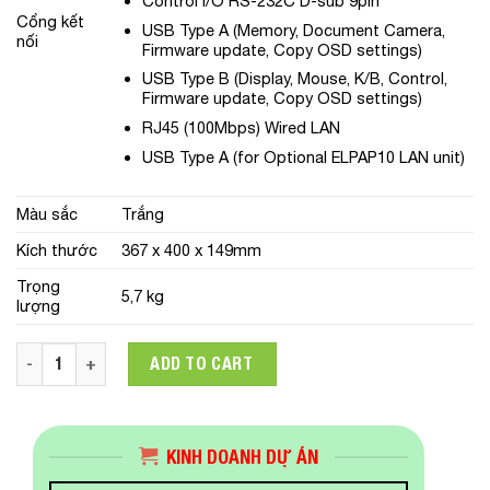
Control I/O RS-232C D-sub 9pin
Cổng kết
USB Type A (Memory, Document Camera,
nối
Firmware update, Copy OSD settings)
USB Type B (Display, Mouse, K/B, Control,
Firmware update, Copy OSD settings)
RJ45 (100Mbps) Wired LAN
USB Type A (for Optional ELPAP10 LAN unit)
Màu sắc
Trắng
Kích thước
367 x 400 x 149mm
Trọng
5,7 kg
lượng
Máy chiếu Epson EB-685W quantity
ADD TO CART
KINH DOANH DỰ ÁN