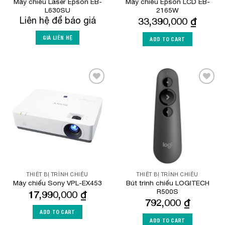
Máy chiếu Laser Epson EB-
Máy chiếu Epson LCD EB-
L630SU
2165W
Liên hệ để báo giá
33,390,000
₫
GIÁ LIÊN HỆ
ADD TO CART
Add to
Add to
Wishlist
Wishlist
THIẾT BỊ TRÌNH CHIẾU
THIẾT BỊ TRÌNH CHIẾU
Bút trình chiếu LOGITECH
Máy chiếu Sony VPL-EX453
R500S
17,990,000
₫
792,000
₫
ADD TO CART
ADD TO CART