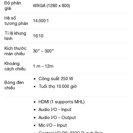
Độ phân
WXGA (1280 x 800)
giải
Hệ số
14.000:1
tương phản
Tỉ lệ khung
16:10
hình
Kích thước
30″ – 300″
màn chiếu
Khoảng
1 m – 12m
cách chiếu
Công suất 250 W
Bóng đèn
Tuổi thọ 10.000 giờ
chiếu
HDMI (1 supports MHL)
Audio I/O – Input
Audio I/O – Output
Mic I/O – Input