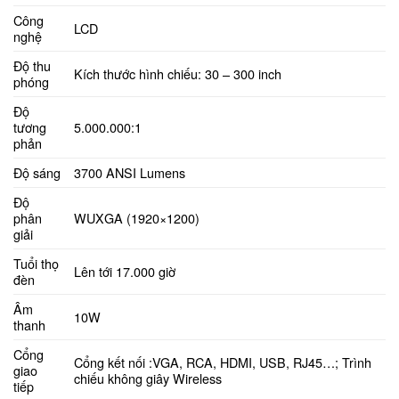
Công
LCD
nghệ
Độ thu
Kích thước hình chiếu: 30 – 300 inch
phóng
Độ
tương
5.000.000:1
phản
Độ sáng
3700 ANSI Lumens
Độ
phân
WUXGA (1920×1200)
giải
Tuổi thọ
Lên tới 17.000 giờ
đèn
Âm
10W
thanh
Cổng
Cổng kết nối :VGA, RCA, HDMI, USB, RJ45…; Trình
giao
chiếu không giây Wireless
tiếp