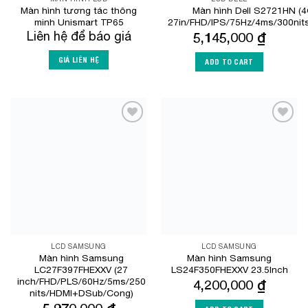
Màn hình tương tác thông
Màn hình Dell S2721HN 
minh Unismart TP65
27in/FHD/IPS/75Hz/4ms/300ni
Liên hệ để báo giá
5,145,000
₫
GIÁ LIÊN HỆ
ADD TO CART
Add to
Add to
Wishlist
Wishlist
LCD SAMSUNG
LCD SAMSUNG
Màn hình Samsung
Màn hình Samsung
LC27F397FHEXXV (27
LS24F350FHEXXV 23.5Inch
inch/FHD/PLS/60Hz/5ms/250
4,200,000
₫
nits/HDMI+DSub/Cong)