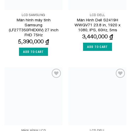
LCD SAMSUNG
LCD DELL
Màn hình máy tính
Màn Hình Dell S2419H
Samsung
WWGV71 23.8 in, 1920 x
(LF27T350FHEXXV) 27 inch
1080, IPS, 60Hz, 5ms
FHD 75Hz
3,440,000
₫
5,390,000
₫
ADD TO CART
ADD TO CART
Add to
Add to
Wishlist
Wishlist
MÀN HÌNH LCD
LCD DELL