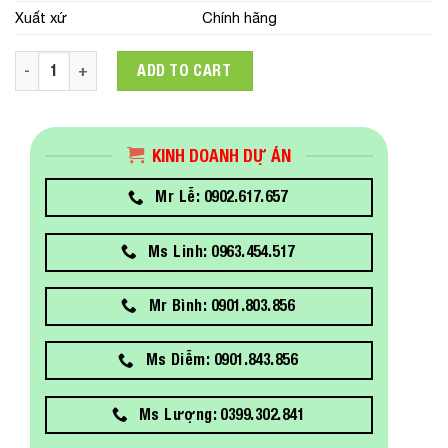
Xuất xứ
Chính hãng
Màn Hình Game Samsung Odyssey G4 (LS25BG400EEXXV) 25i
ADD TO CART
KINH DOANH DỰ ÁN
Mr Lễ: 0902.617.657
Ms Linh: 0963.454.517
Mr Bình: 0901.803.856
Ms Diễm: 0901.843.856
Ms Lượng: 0399.302.841