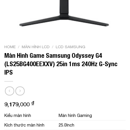
HOME
/
MÀN HÌNH LCD
/
LCD SAMSUNG
Màn Hình Game Samsung Odyssey G4
(LS25BG400EEXXV) 25in 1ms 240Hz G-Sync
IPS
₫
9,179,000
Kiểu màn hình
Màn hình Gaming
Kích thước màn hình
25.0Inch