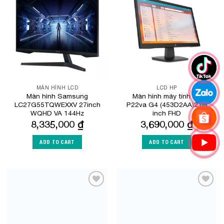
Add to
Add to
Wishlist
Wishlist
MÀN HÌNH LCD
LCD HP
Màn hình Samsung
Màn hình máy tính HP
LC27G55TQWEXXV 27inch
P22va G4 (453D2AA)21.5
WQHD VA 144Hz
inch FHD
8,335,000
₫
3,690,000
₫
ADD TO CART
ADD TO CART
Add to
Add to
Wishlist
Wishlist