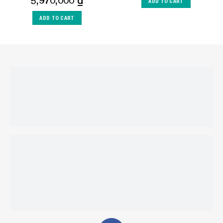
5,970,000
₫
ADD TO CART
ADD TO CART