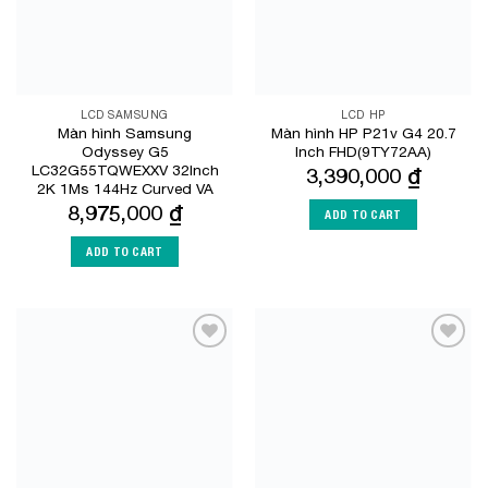
LCD SAMSUNG
LCD HP
Màn hình Samsung
Màn hình HP P21v G4 20.7
Odyssey G5
Inch FHD(9TY72AA)
LC32G55TQWEXXV 32Inch
3,390,000
₫
2K 1Ms 144Hz Curved VA
8,975,000
₫
ADD TO CART
ADD TO CART
Add to
Add to
Wishlist
Wishlist