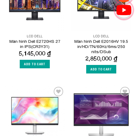
LCD DELL
LCD DELL
Màn hình Dell E2720HS 27
Màn hình Dell E2016HV 19.5
in IPS(CR3Y31)
in/HD/TN/60Hz/6ms/250
nits/DSub
5,145,000
₫
2,850,000
₫
ADD TO CART
ADD TO CART
Add to
Add to
Wishlist
Wishlist