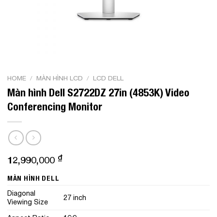
HOME
/
MÀN HÌNH LCD
/
LCD DELL
Màn hình Dell S2722DZ 27in (4853K) Video
Conferencing Monitor
₫
12,990,000
MÀN HÌNH DELL
Diagonal
27 inch
Viewing Size