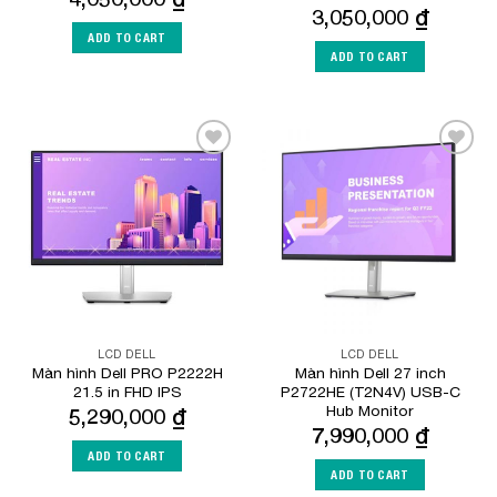
3,050,000
₫
ADD TO CART
ADD TO CART
Add to
Add to
Wishlist
Wishlist
LCD DELL
LCD DELL
Màn hình Dell PRO P2222H
Màn hình Dell 27 inch
21.5 in FHD IPS
P2722HE (T2N4V) USB-C
Hub Monitor
5,290,000
₫
7,990,000
₫
ADD TO CART
ADD TO CART