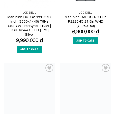
LCD DELL
LCD DELL
Màn hình Dell S2722DC 27
Màn hình Dell USB-C Hub
inch (2560×1440) 75Hz
P2223HC 21.5in WHD
(402YV)| FreeSync | HDMI |
(70280180)
USB Type-C | LED | IPS |
6,900,000
₫
Silver
9,990,000
₫
ADD TO CART
ADD TO CART
Add to
Add to
Wishlist
Wishlist