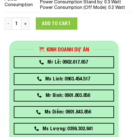
Power Consumption Stand by: 0.3 Watt
Consumption
Power Consumption (Off Mode): 0.2 Watt
Màn hình Dell S2722DZ 27in (4853K) Video Conferencing Moni
ADD TO CART
KINH DOANH DỰ ÁN
Mr Lễ: 0902.617.657
Ms Linh: 0963.454.517
Mr Bình: 0901.803.856
Ms Diễm: 0901.843.856
Ms Lượng: 0399.302.841