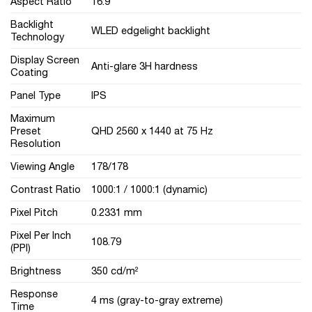
Aspect Ratio
16:9
Backlight
WLED edgelight backlight
Technology
Display Screen
Anti-glare 3H hardness
Coating
Panel Type
IPS
Maximum
Preset
QHD 2560 x 1440 at 75 Hz
Resolution
Viewing Angle
178/178
Contrast Ratio
1000:1 / 1000:1 (dynamic)
Pixel Pitch
0.2331 mm
Pixel Per Inch
108.79
(PPI)
Brightness
350 cd/m²
Response
4 ms (gray-to-gray extreme)
Time