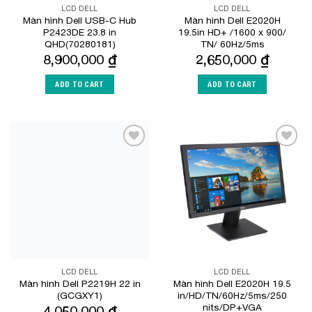
LCD DELL
LCD DELL
Màn hình Dell USB-C Hub
Màn hình Dell E2020H
P2423DE 23.8 in
19.5in HD+ /1600 x 900/
QHD(70280181)
TN/ 60Hz/5ms
8,900,000
₫
2,650,000
₫
ADD TO CART
ADD TO CART
Add to
Add to
Wishlist
Wishlist
LCD DELL
LCD DELL
Màn hình Dell P2219H 22 in
Màn hình Dell E2020H 19.5
(GCGXY1)
in/HD/TN/60Hz/5ms/250
nits/DP+VGA
4,050,000
₫