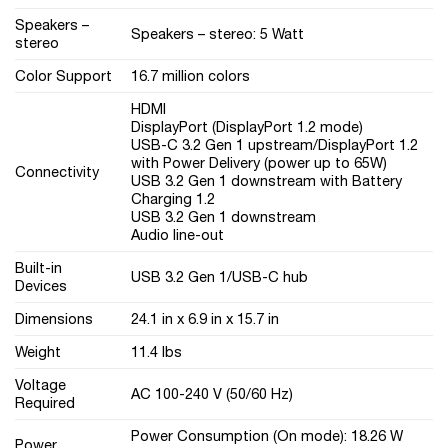
Speakers –
Speakers – stereo: 5 Watt
stereo
Color Support
16.7 million colors
HDMI
DisplayPort (DisplayPort 1.2 mode)
USB-C 3.2 Gen 1 upstream/DisplayPort 1.2
with Power Delivery (power up to 65W)
Connectivity
USB 3.2 Gen 1 downstream with Battery
Charging 1.2
USB 3.2 Gen 1 downstream
Audio line-out
Built-in
USB 3.2 Gen 1/USB-C hub
Devices
Dimensions
24.1 in x 6.9 in x 15.7 in
Weight
11.4 lbs
Voltage
AC 100-240 V (50/60 Hz)
Required
Power Consumption (On mode): 18.26 W
Power