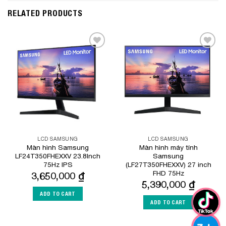
RELATED PRODUCTS
Add to
Add to
Wishlist
Wishlist
LCD SAMSUNG
LCD SAMSUNG
Màn hình Samsung
Màn hình máy tính
LF24T350FHEXXV 23.8Inch
Samsung
75Hz IPS
(LF27T350FHEXXV) 27 inch
FHD 75Hz
3,650,000
₫
5,390,000
₫
ADD TO CART
ADD TO CART