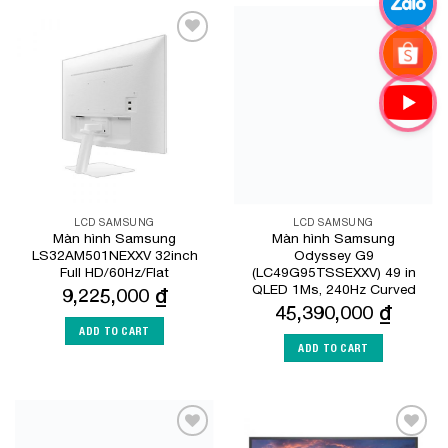
Add to
Add to
Wishlist
Wishlist
LCD SAMSUNG
LCD SAMSUNG
Màn hình Samsung
Màn hình Samsung
LS32AM501NEXXV 32inch
Odyssey G9
Full HD/60Hz/Flat
(LC49G95TSSEXXV) 49 in
QLED 1Ms, 240Hz Curved
9,225,000
₫
45,390,000
₫
ADD TO CART
ADD TO CART