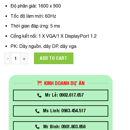
Độ phân giải: 1600 x 900
Tốc độ làm mới: 60Hz
Thời gian đáp ứng: 5 ms
Cổng kết nối: 1 X VGA/1 X DisplayPort 1.2
PK: Dây nguồn, dây DP, dây vga
Màn hình Dell E2020H 19.5 in/HD/TN/60Hz/5ms/250 nits/DP+V
ADD TO CART
KINH DOANH DỰ ÁN
Mr Lễ: 0902.617.657
Ms Linh: 0963.454.517
Mr Bình: 0901.803.856