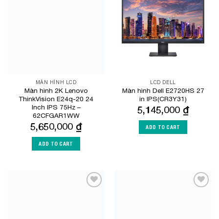
Add to
Add to
Wishlist
Wishlist
MÀN HÌNH LCD
LCD DELL
Màn hình 2K Lenovo
Màn hình Dell E2720HS 27
ThinkVision E24q-20 24
in IPS(CR3Y31)
Inch IPS 75Hz –
5,145,000
₫
62CFGAR1WW
5,650,000
₫
ADD TO CART
ADD TO CART
Add to
Add to
Wishlist
Wishlist