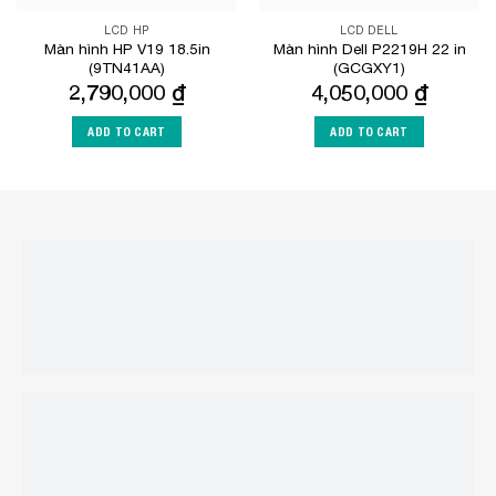
LCD HP
LCD DELL
Màn hình HP V19 18.5in
Màn hình Dell P2219H 22 in
(9TN41AA)
(GCGXY1)
2,790,000
₫
4,050,000
₫
ADD TO CART
ADD TO CART