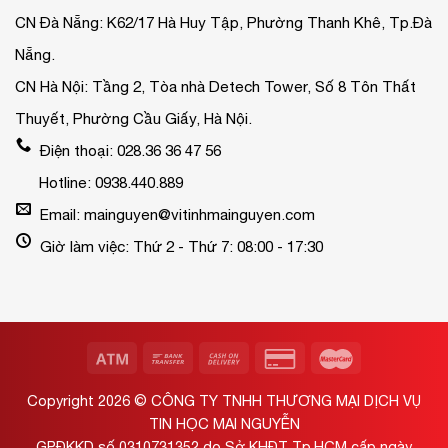
CN Đà Nẵng: K62/17 Hà Huy Tập, Phường Thanh Khê, Tp.Đà
Nẵng.
CN Hà Nội: Tầng 2, Tòa nhà Detech Tower, Số 8 Tôn Thất
Thuyết, Phường Cầu Giấy, Hà Nội.
Điện thoại: 028.36 36 47 56
Hotline: 0938.440.889
Email: mainguyen@vitinhmainguyen.com
Giờ làm việc: Thứ 2 - Thứ 7: 08:00 - 17:30
Copyright 2026 ©
CÔNG TY TNHH THƯƠNG MẠI DỊCH VỤ
TIN HỌC MAI NGUYỄN
GPĐKKD số 0310731352 do Sở KHĐT Tp.HCM cấp ngày