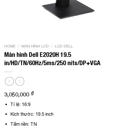
HOME
/
MÀN HÌNH LCD
/
LCD DELL
Màn hình Dell E2020H 19.5
in/HD/TN/60Hz/5ms/250 nits/DP+VGA
₫
3,050,000
Tỉ lệ: 16:9
Kích thước: 19.5 inch
Tấm nền: TN