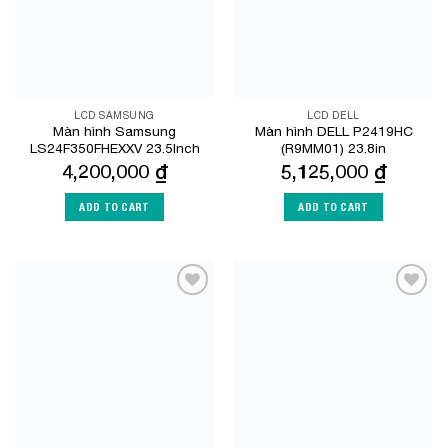
LCD SAMSUNG
LCD DELL
Màn hình Samsung
Màn hình DELL P2419HC
LS24F350FHEXXV 23.5Inch
(R9MM01) 23.8in
4,200,000
₫
5,125,000
₫
ADD TO CART
ADD TO CART
Add to
Add to
Wishlist
Wishlist