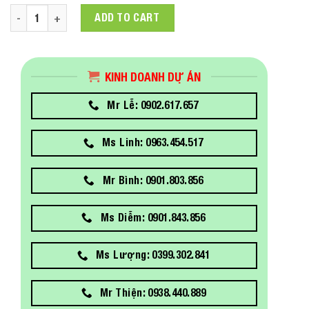
Màn hình Dell S2722DC 27 inch (2560x1440) 75Hz (402YV)| FreeS
ADD TO CART
KINH DOANH DỰ ÁN
Mr Lễ: 0902.617.657
Ms Linh: 0963.454.517
Mr Bình: 0901.803.856
Ms Diễm: 0901.843.856
Ms Lượng: 0399.302.841
Mr Thiện: 0938.440.889