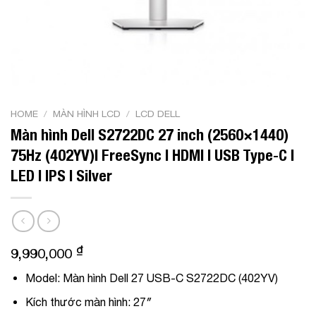
HOME
/
MÀN HÌNH LCD
/
LCD DELL
Màn hình Dell S2722DC 27 inch (2560×1440)
75Hz (402YV)| FreeSync | HDMI | USB Type-C |
LED | IPS | Silver
₫
9,990,000
Model:
Màn hình Dell 27 USB-C S2722DC (402YV)
Kích thước màn hình:
27″