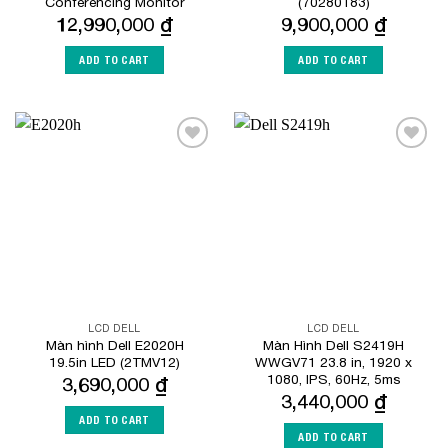
Conferencing Monitor
(70280183)
12,990,000
₫
9,900,000
₫
ADD TO CART
ADD TO CART
Add to
Add to
Wishlist
Wishlist
LCD DELL
LCD DELL
Màn hình Dell E2020H
Màn Hình Dell S2419H
19.5in LED (2TMV12)
WWGV71 23.8 in, 1920 x
1080, IPS, 60Hz, 5ms
3,690,000
₫
3,440,000
₫
ADD TO CART
ADD TO CART