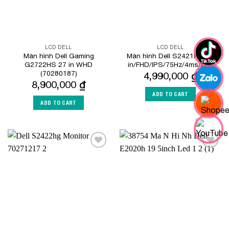
LCD DELL
LCD DELL
Màn hình Dell Gaming
Màn hình Dell S2421H 23.8
G2722HS 27 in WHD
in/FHD/IPS/75Hz/4ms/Loa
(70280187)
4,990,000
₫
8,900,000
₫
ADD TO CART
ADD TO CART
Add to
Add to
Wishlist
Wishlist