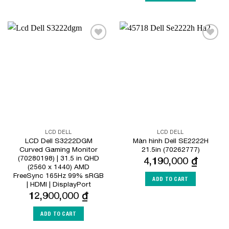
Add to
Add to
Wishlist
Wishlist
LCD DELL
LCD DELL
LCD Dell S3222DGM
Màn hình Dell SE2222H
Curved Gaming Monitor
21.5in (70262777)
(70280198) | 31.5 in QHD
4,190,000
₫
(2560 x 1440) AMD
FreeSync 165Hz 99% sRGB
ADD TO CART
| HDMI | DisplayPort
12,900,000
₫
ADD TO CART