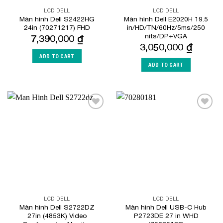
LCD DELL
LCD DELL
Màn hình Dell S2422HG
Màn hình Dell E2020H 19.5
24in (70271217) FHD
in/HD/TN/60Hz/5ms/250
nits/DP+VGA
7,390,000
₫
3,050,000
₫
ADD TO CART
ADD TO CART
Add to
Add to
Wishlist
Wishlist
LCD DELL
LCD DELL
Màn hình Dell S2722DZ
Màn hình Dell USB-C Hub
27in (4853K) Video
P2723DE 27 in WHD