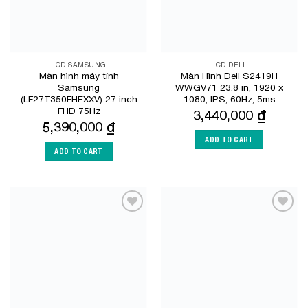
LCD SAMSUNG
LCD DELL
Màn hình máy tính
Màn Hình Dell S2419H
Samsung
WWGV71 23.8 in, 1920 x
(LF27T350FHEXXV) 27 inch
1080, IPS, 60Hz, 5ms
FHD 75Hz
3,440,000
₫
5,390,000
₫
ADD TO CART
ADD TO CART
Add to
Add to
Wishlist
Wishlist