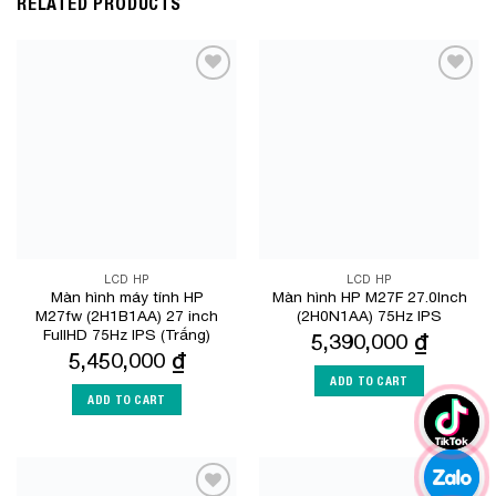
RELATED PRODUCTS
Add to
Add to
Wishlist
Wishlist
LCD HP
LCD HP
Màn hình máy tính HP
Màn hình HP M27F 27.0Inch
M27fw (2H1B1AA) 27 inch
(2H0N1AA) 75Hz IPS
FullHD 75Hz IPS (Trắng)
5,390,000
₫
5,450,000
₫
ADD TO CART
ADD TO CART