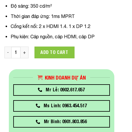
Độ sáng: 350 cd/m²
Thời gian đáp ứng: 1ms MPRT
Cổng kết nối: 2 x HDMI 1.4. 1 x DP 1.2
Phụ kiện: Cáp nguồn, cáp HDMI, cáp DP
Màn hình cong Dell S3222HG 32in FHD VA 165Hz 1ms (7028017
ADD TO CART
KINH DOANH DỰ ÁN
Mr Lễ: 0902.617.657
Ms Linh: 0963.454.517
Mr Bình: 0901.803.856