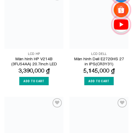
Add to
Add to
Wishlist
Wishlist
LCD HP
LCD DELL
Màn hình HP V214B
Màn hình Dell E2720HS 27
(3FU54AA) 20.7Inch LED
in IPS(CR3Y31)
3,390,000
₫
5,145,000
₫
ADD TO CART
ADD TO CART
Add to
Add to
Wishlist
Wishlist