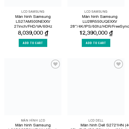
LCD SAMSUNG
LCD SAMSUNG
Màn hình Samsung
Màn hình Samsung
LS27AM500NEXXV
LU28R550UQEXXV
27inch/FHD/VA/60Hz
28″/4K/IPS/60hz/HDR/FreeSyn
8,039,000
₫
12,390,000
₫
ADD TO CART
ADD TO CART
Add to
Add to
Wishlist
Wishlist
MÀN HÌNH LCD
LCD DELL
Màn hình Samsung
Màn hình Dell S2721HN 