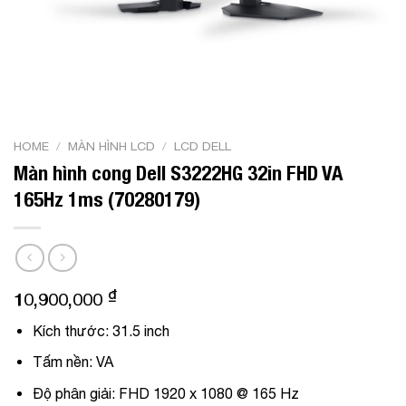
HOME
/
MÀN HÌNH LCD
/
LCD DELL
Màn hình cong Dell S3222HG 32in FHD VA
165Hz 1ms (70280179)
₫
10,900,000
Kích thước: 31.5 inch
Tấm nền: VA
Độ phân giải: FHD 1920 x 1080 @ 165 Hz