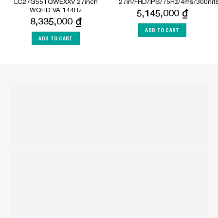
LC27G55TQWEXXV 27inch
27in/FHD/IPS/75Hz/4ms/300ni
WQHD VA 144Hz
5,145,000
₫
8,335,000
₫
ADD TO CART
ADD TO CART