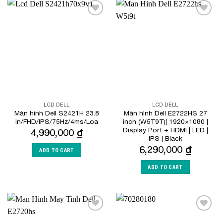
Add to
Add to
Wishlist
Wishlist
LCD DELL
LCD DELL
Màn hình Dell S2421H 23.8
Màn hình Dell E2722HS 27
in/FHD/IPS/75Hz/4ms/Loa
inch (W5T9T)| 1920×1080 |
Display Port + HDMI | LED |
4,990,000
₫
IPS | Black
6,290,000
₫
ADD TO CART
ADD TO CART
Add to
Add to