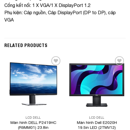
Cổng kết nối: 1 X VGA/1 X DisplayPort 1.2
Phụ kiện: Cáp nguồn, Cáp DisplayPort (DP to DP), cáp
VGA
RELATED PRODUCTS
Add to
Add to
Wishlist
Wishlist
LCD DELL
LCD DELL
Màn hình DELL P2419HC
Màn hình Dell E2020H
(R9MM01) 23.8in
19.5in LED (2TMV12)