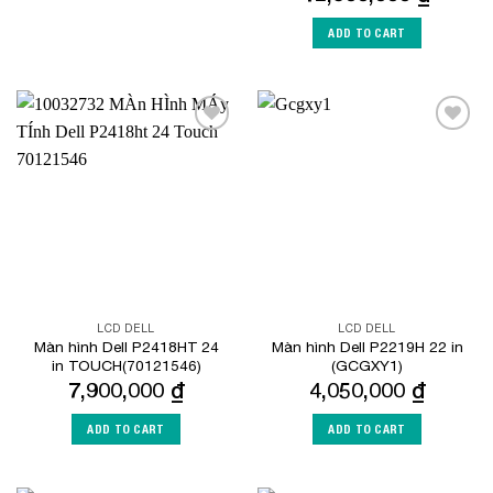
ADD TO CART
Add to
Add to
Wishlist
Wishlist
LCD DELL
LCD DELL
Màn hình Dell P2418HT 24
Màn hình Dell P2219H 22 in
in TOUCH(70121546)
(GCGXY1)
7,900,000
₫
4,050,000
₫
ADD TO CART
ADD TO CART