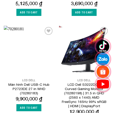
5,125,000
₫
3,690,000
₫
ADD TO CART
ADD TO CART
Add to
Add to
Wishlist
Wishlist
LCD DELL
LCD DELL
Màn hình Dell USB-C Hub
LCD Dell S3222DGM
P2723DE 27 in WHD
Curved Gaming Monitor
(70280183)
(70280198) | 31.5 in QHD
(2560 x 1440) AMD
9,900,000
₫
FreeSync 165Hz 99% sRGB
| HDMI | DisplayPort
ADD TO CART
12,900,000
₫