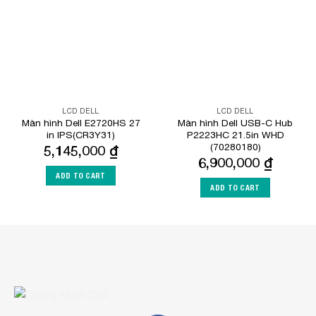
Wishlist
Wishlist
LCD DELL
LCD DELL
Màn hình Dell E2720HS 27
Màn hình Dell USB-C Hub
in IPS(CR3Y31)
P2223HC 21.5in WHD
(70280180)
5,145,000
₫
6,900,000
₫
ADD TO CART
ADD TO CART