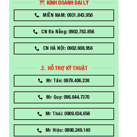
KINH DOANH ĐẠI LÝ
MIỀN NAM: 0931.843.956
CN Đà Nẵng: 0902.763.856
CN HÀ NỘI: 0902.608.956
HỖ TRỢ KỸ THUẬT
Mr Tấn: 0978.406.238
Mr Quy: 096.644.7370
Mr Thái: 0909.634.656
Mr Hiệu: 0898.249.140