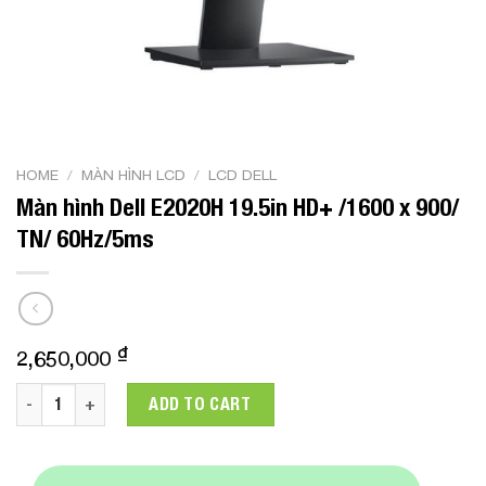
HOME
/
MÀN HÌNH LCD
/
LCD DELL
Màn hình Dell E2020H 19.5in HD+ /1600 x 900/
TN/ 60Hz/5ms
₫
2,650,000
Màn hình Dell E2020H 19.5in HD+ /1600 x 900/ TN/ 60Hz/5ms q
ADD TO CART