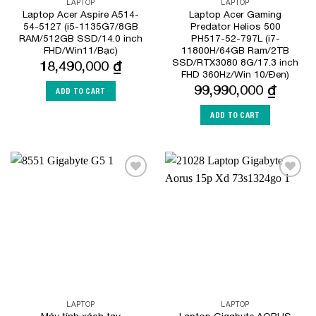
LAPTOP
LAPTOP
Laptop Acer Aspire A514-
Laptop Acer Gaming
54-5127 (i5-1135G7/8GB
Predator Helios 500
RAM/512GB SSD/14.0 inch
PH517-52-797L (i7-
FHD/Win11/Bạc)
11800H/64GB Ram/2TB
SSD/RTX3080 8G/17.3 inch
18,490,000
₫
FHD 360Hz/Win 10/Đen)
99,990,000
₫
ADD TO CART
ADD TO CART
Add to
Add to
Wishlist
Wishlist
LAPTOP
LAPTOP