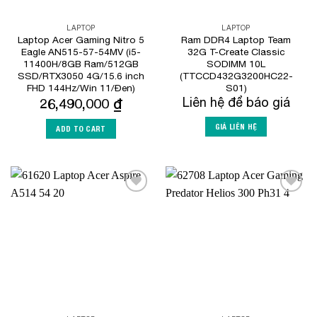
LAPTOP
LAPTOP
Laptop Acer Gaming Nitro 5
Ram DDR4 Laptop Team
Eagle AN515-57-54MV (i5-
32G T-Create Classic
11400H/8GB Ram/512GB
SODIMM 10L
SSD/RTX3050 4G/15.6 inch
(TTCCD432G3200HC22-
FHD 144Hz/Win 11/Đen)
S01)
26,490,000
₫
Liên hệ để báo giá
GIÁ LIÊN HỆ
ADD TO CART
Add to
Add to
Wishlist
Wishlist