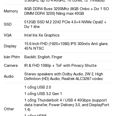
3.30GHZ up to 4.40GHz, 10 cores, 12 Threads)
8GB DDR4 Buss 3200Mhz (8GB Onbo + Dư 1 SO
Memory
DIMM DDR4 3200) Nâng max 40GB
512GB SSD M.2 2242 PCIe 4.0×4 NVMe Opal2 +
SSD
Dư 1 khe
VGA
Intel Iris Xe Graphics
15.6 Inch FHD (1920×1080) IPS 300nits Anti glare,
Display
45% NTSC
bàn Phím
Backlit, English, Finger
Camera
IR & FHD 1080p + ToF with Privacy Shutte
Stereo speakers with Dolby Audio, 2W 2, High
Audio
Definition (HD) Audio, Realtek ALC3287 codec
1 cổng USB 2.0
1 cổng USB 3.2 Gen 1
1 cổng Thunderbolt 4 / USB 4 40Gbps (support
data transfer, Power Delivery 3.0, and DisplayPort
Other
1.4)
1 cổng HDMI