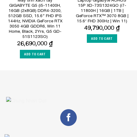
Máy tính xách tay
Laptop Gigabyte AORUS
GIGABYTE G5 (i5-11400H,
15P XD-73S1324GO (i7-
16GB (2x8GB) DDR4-3200,
11800H | 16GB | 1TB |
512GB SSD, 15.6″ FHD IPS
GeForce RTX™ 3070 8GB |
144Hz, NVIDIA GeForce RTX
15.6′ FHD 300Hz | Win 11)
3050 4GB GDDR6, Win 11
49,790,000
₫
Home, Black, 2Yrs, G5 GD-
51S1123SO)
ADD TO CART
26,690,000
₫
ADD TO CART