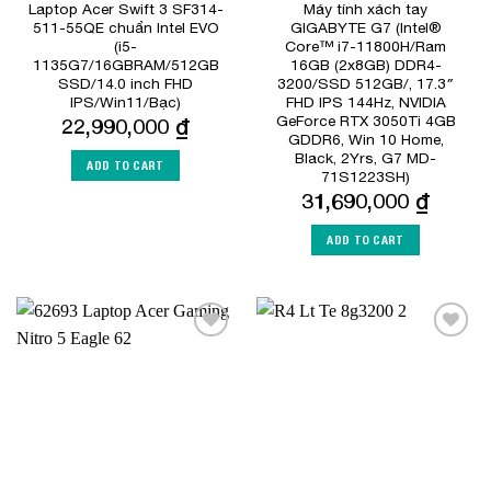
Laptop Acer Swift 3 SF314-
Máy tính xách tay
511-55QE chuẩn Intel EVO
GIGABYTE G7 (Intel®
(i5-
Core™ i7-11800H/Ram
1135G7/16GBRAM/512GB
16GB (2x8GB) DDR4-
SSD/14.0 inch FHD
3200/SSD 512GB/, 17.3″
IPS/Win11/Bạc)
FHD IPS 144Hz, NVIDIA
GeForce RTX 3050Ti 4GB
22,990,000
₫
GDDR6, Win 10 Home,
Black, 2Yrs, G7 MD-
ADD TO CART
71S1223SH)
31,690,000
₫
ADD TO CART
Add to
Add to
Wishlist
Wishlist