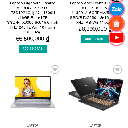
Laptop Gigabyte Gaming
Laptop Acer Swift X SFX16-
AORUS 15P (YD-
51G-516Q (i5-
73S1224GH) (i7 11800H
11320H/16GBRAM/512GB
/16GB Ram/1TB
SSD/RTX3050 4G/16.1 inch
SSD/RTX3080 8G/15.6 inch
FHD IPS/Win11/Xám)
FHD 240Hz/Win 10 home
28,990,000
₫
SL/Đen)
66,590,000
₫
ADD TO CART
ADD TO CART
Add to
Add to
Wishlist
Wishlist
LAPTOP
LAPTOP