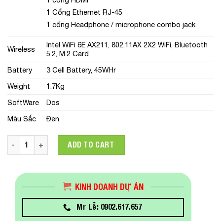
1 Cổng Ethernet RJ-45
1 cổng Headphone / microphone combo jack
Intel WiFi 6E AX211, 802.11AX 2X2 WiFi, Bluetooth
Wireless
5.2, M.2 Card
Battery
3 Cell Battery, 45WHr
Weight
1.7Kg
SoftWare
Dos
Màu Sắc
Đen
Laptop Lenovo ThinkPad E15 Gen 4 (21E600CFVA)(Core i5-12
ADD TO CART
KINH DOANH DỰ ÁN
Mr Lễ: 0902.617.657