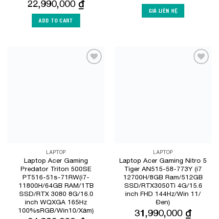
22,990,000
₫
GIÁ LIÊN HỆ
ADD TO CART
Add to
Add to
Wishlist
Wishlist
LAPTOP
LAPTOP
Laptop Acer Gaming
Laptop Acer Gaming Nitro 5
Predator Triton 500SE
Tiger AN515-58-773Y (i7
PT516-51s-71RW(i7-
12700H/8GB Ram/512GB
11800H/64GB RAM/1TB
SSD/RTX3050Ti 4G/15.6
SSD/RTX 3080 8G/16.0
inch FHD 144Hz/Win 11/
inch WQXGA 165Hz
Đen)
100%sRGB/Win10/Xám)
31,990,000
₫