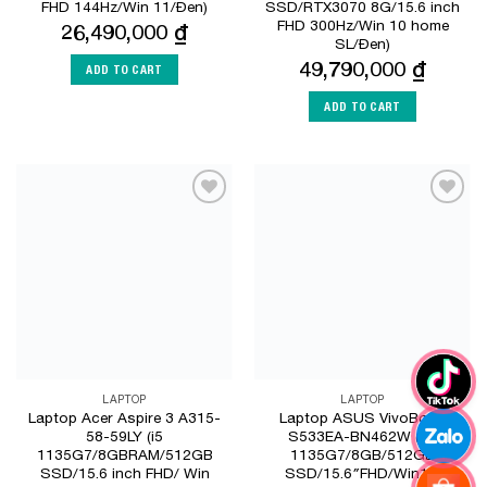
FHD 144Hz/Win 11/Đen)
SSD/RTX3070 8G/15.6 inch
FHD 300Hz/Win 10 home
26,490,000
₫
SL/Đen)
49,790,000
₫
ADD TO CART
ADD TO CART
Add to
Add to
Wishlist
Wishlist
LAPTOP
LAPTOP
Laptop Acer Aspire 3 A315-
Laptop ASUS VivoBook
58-59LY (i5
S533EA-BN462W (i5-
1135G7/8GBRAM/512GB
1135G7/8GB/512GB
SSD/15.6 inch FHD/ Win
SSD/15.6″FHD/Win11)