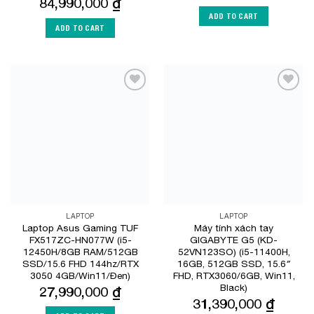
84,990,000
₫
ADD TO CART
ADD TO CART
Add to
Add to
Wishlist
Wishlist
LAPTOP
LAPTOP
Laptop Asus Gaming TUF
Máy tính xách tay
FX517ZC-HN077W (i5-
GIGABYTE G5 (KD-
12450H/8GB RAM/512GB
52VN123SO) (i5-11400H,
SSD/15.6 FHD 144hz/RTX
16GB, 512GB SSD, 15.6″
3050 4GB/Win11/Đen)
FHD, RTX3060/6GB, Win11,
Black)
27,990,000
₫
31,390,000
₫