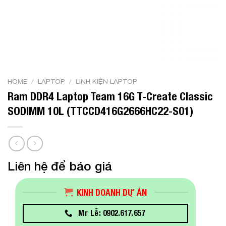
HOME
/
LAPTOP
/
LINH KIỆN LAPTOP
Ram DDR4 Laptop Team 16G T-Create Classic
SODIMM 10L (TTCCD416G2666HC22-S01)
Liên hệ để báo giá
KINH DOANH DỰ ÁN
Mr Lễ: 0902.617.657