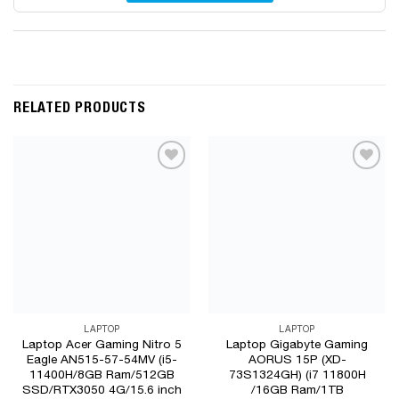
RELATED PRODUCTS
Add to
Add to
Wishlist
Wishlist
LAPTOP
LAPTOP
Laptop Acer Gaming Nitro 5
Laptop Gigabyte Gaming
Eagle AN515-57-54MV (i5-
AORUS 15P (XD-
11400H/8GB Ram/512GB
73S1324GH) (i7 11800H
SSD/RTX3050 4G/15.6 inch
/16GB Ram/1TB