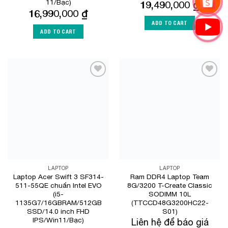
11/Bạc)
19,490,000
₫
16,990,000
₫
ADD TO CART
ADD TO CART
Add to
Add to
Wishlist
Wishlist
LAPTOP
LAPTOP
Laptop Acer Swift 3 SF314-
Ram DDR4 Laptop Team
511-55QE chuẩn Intel EVO
8G/3200 T-Create Classic
(i5-
SODIMM 10L
1135G7/16GBRAM/512GB
(TTCCD48G3200HC22-
SSD/14.0 inch FHD
S01)
IPS/Win11/Bạc)
Liên hệ để báo giá