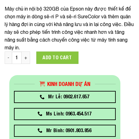
Máy chủ in nội bộ
320GB của
Epson
này được thiết kế để
chọn máy in dòng sê-ri P và sê-ri SureColor và thêm quản
lý hàng đợi in cùng với khả năng lưu và in lại công việc. Điều
này sẽ cho phép tiến trình công việc nhanh hơn và tăng
năng suất bằng cách chuyển công việc từ máy tính sang
máy in.
C12C848031 HARD DISK UNIT quantity
ADD TO CART
KINH DOANH DỰ ÁN
Mr Lễ: 0902.617.657
Ms Linh: 0963.454.517
Mr Bình: 0901.803.856