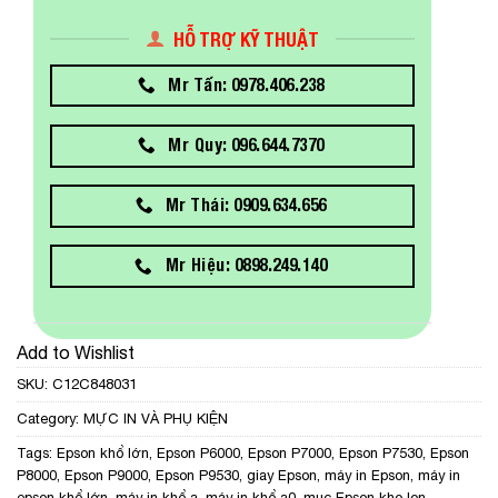
HỖ TRỢ KỸ THUẬT
Mr Tấn: 0978.406.238
Mr Quy: 096.644.7370
Mr Thái: 0909.634.656
Mr Hiệu: 0898.249.140
Add to Wishlist
SKU:
C12C848031
Category:
MỰC IN VÀ PHỤ KIỆN
Tags:
Epson khổ lớn
,
Epson P6000
,
Epson P7000
,
Epson P7530
,
Epson
P8000
,
Epson P9000
,
Epson P9530
,
giay Epson
,
máy in Epson
,
máy in
epson khổ lớn
,
máy in khổ a
,
máy in khổ a0
,
mục Epson kho lon