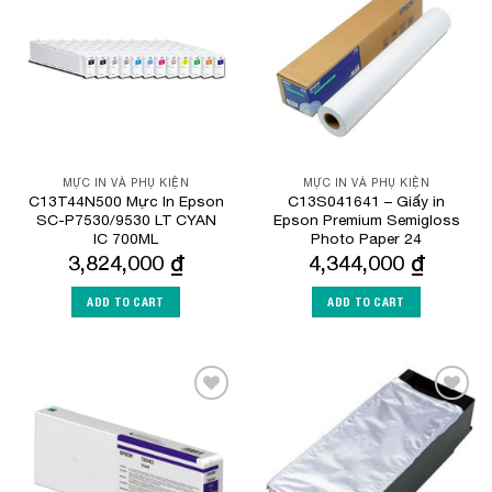
Add to
Add to
Wishlist
Wishlist
MỰC IN VÀ PHỤ KIỆN
MỰC IN VÀ PHỤ KIỆN
C13T44N500 Mực In Epson
C13S041641 – Giấy in
SC-P7530/9530 LT CYAN
Epson Premium Semigloss
IC 700ML
Photo Paper 24
3,824,000
₫
4,344,000
₫
ADD TO CART
ADD TO CART
Add to
Add to
Wishlist
Wishlist