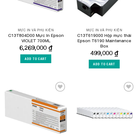
MỰC IN VÀ PHỤ KIỆN
MỰC IN VÀ PHỤ KIỆN
C13T804D00 Mực In Epson
C13T619000 Hộp mực thải
VIOLET 700ML
Epson T6190 Maintenance
Box
6,269,000
₫
499,000
₫
ADD TO CART
ADD TO CART
Add to
Add to
Wishlist
Wishlist