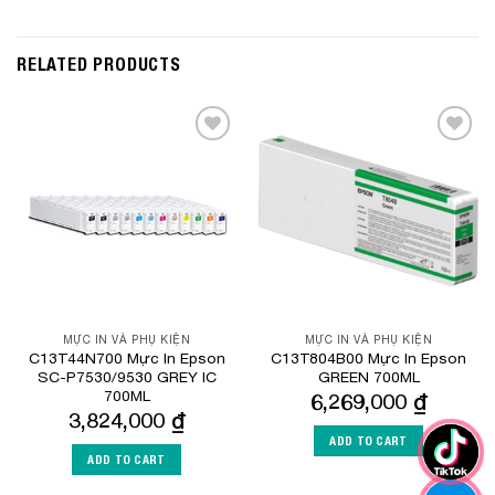
RELATED PRODUCTS
Add to
Add to
Wishlist
Wishlist
MỰC IN VÀ PHỤ KIỆN
MỰC IN VÀ PHỤ KIỆN
C13T44N700 Mực In Epson
C13T804B00 Mực In Epson
SC-P7530/9530 GREY IC
GREEN 700ML
700ML
6,269,000
₫
3,824,000
₫
ADD TO CART
ADD TO CART