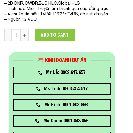
– 2D DNR, DWDR,BLC,HLC,Global,HLS
– Tích hợp Mic – truyền âm thanh qua cáp đồng trục
– 4 chuẩn tín hiệu TVI/AHD/CVI/CVBS, có nút chuyển
– Nguồn 12 VDC
Camera HDTVI ColorVu 2MP HIKVISION DS-2CE70DF0T-PFS qu
ADD TO CART
KINH DOANH DỰ ÁN
Mr Lễ: 0902.617.657
Ms Linh: 0963.454.517
Mr Bình: 0901.803.856
Ms Diễm: 0901.843.856