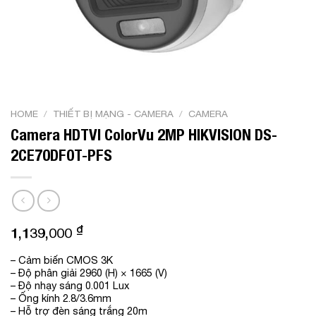
HOME
/
THIẾT BỊ MẠNG - CAMERA
/
CAMERA
Camera HDTVI ColorVu 2MP HIKVISION DS-
2CE70DF0T-PFS
₫
1,139,000
– Cảm biến CMOS 3K
– Độ phân giải 2960 (H) × 1665 (V)
– Độ nhạy sáng 0.001 Lux
– Ống kính 2.8/3.6mm
– Hỗ trợ đèn sáng trắng 20m