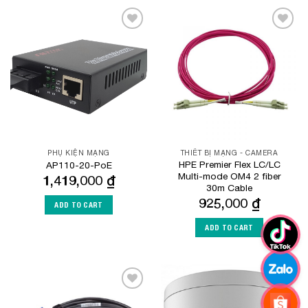
Add to
Add to
Wishlist
Wishlist
PHỤ KIỆN MẠNG
THIẾT BỊ MẠNG - CAMERA
HPE Premier Flex LC/LC
AP110-20-PoE
Multi-mode OM4 2 fiber
1,419,000
₫
30m Cable
925,000
₫
ADD TO CART
ADD TO CART
Add to
Add to
Wishlist
Wishlist