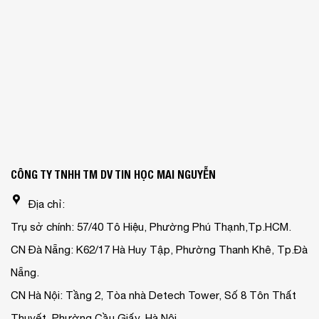
CÔNG TY TNHH TM DV TIN HỌC MAI NGUYỄN
Địa chỉ:
Trụ sở chính: 57/40 Tô Hiệu, Phường Phú Thạnh,Tp.HCM.
CN Đà Nẵng: K62/17 Hà Huy Tập, Phường Thanh Khê, Tp.Đà
Nẵng.
CN Hà Nội: Tầng 2, Tòa nhà Detech Tower, Số 8 Tôn Thất
Thuyết, Phường Cầu Giấy, Hà Nội.