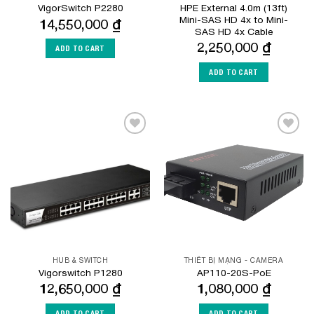
HPE External 4.0m (13ft)
VigorSwitch P2280
Mini-SAS HD 4x to Mini-
14,550,000
₫
SAS HD 4x Cable
2,250,000
₫
ADD TO CART
ADD TO CART
Add to
Add to
Wishlist
Wishlist
HUB & SWITCH
THIẾT BỊ MẠNG - CAMERA
Vigorswitch P1280
AP110-20S-PoE
12,650,000
₫
1,080,000
₫
ADD TO CART
ADD TO CART