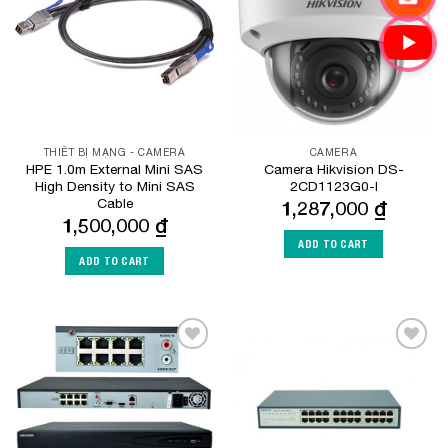
THIẾT BỊ MẠNG - CAMERA
CAMERA
HPE 1.0m External Mini SAS
Camera Hikvision DS-
High Density to Mini SAS
2CD1123G0-I
Cable
1,287,000
₫
1,500,000
₫
ADD TO CART
ADD TO CART
Add to
Add to
Wishlist
Wishlist