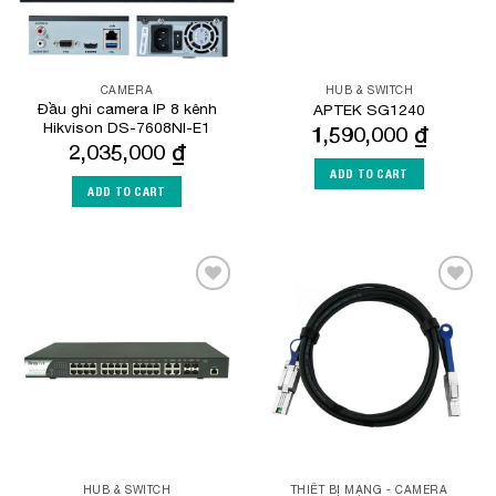
CAMERA
HUB & SWITCH
Đầu ghi camera IP 8 kênh
APTEK SG1240
Hikvison DS-7608NI-E1
1,590,000
₫
2,035,000
₫
ADD TO CART
ADD TO CART
Add to
Add to
Wishlist
Wishlist
HUB & SWITCH
THIẾT BỊ MẠNG - CAMERA