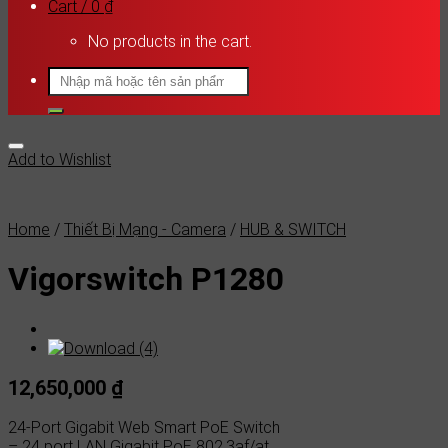
Cart /
0
₫
No products in the cart.
Search
for:
Add to Wishlist
Home
/
Thiết Bị Mạng - Camera
/
HUB & SWITCH
Vigorswitch P1280
12,650,000
₫
24-Port Gigabit Web Smart PoE Switch
– 24 port LAN Gigabit PoE 802.3af/at