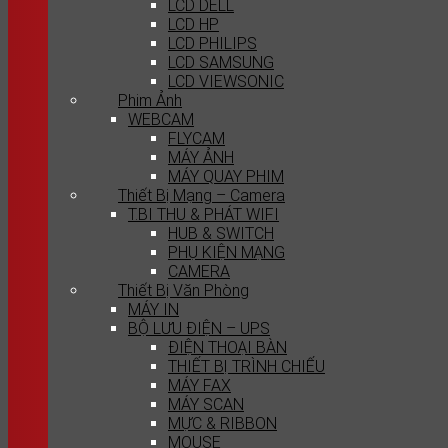
LCD DELL
LCD HP
LCD PHILIPS
LCD SAMSUNG
LCD VIEWSONIC
Phim Ảnh
WEBCAM
FLYCAM
MÁY ẢNH
MÁY QUAY PHIM
Thiết Bị Mạng – Camera
T.BI THU & PHÁT WIFI
HUB & SWITCH
PHỤ KIỆN MẠNG
CAMERA
Thiết Bị Văn Phòng
MÁY IN
BỘ LƯU ĐIỆN – UPS
ĐIỆN THOẠI BÀN
THIẾT BỊ TRÌNH CHIẾU
MÁY FAX
MÁY SCAN
MỰC & RIBBON
MOUSE