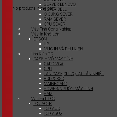
SERVER LENOVO
No products in the cart.
SEVER DELL
Ổ CỨNG SEVER
RAM SEVER
CPU SEVER
Máy Tính Công Nghiệp
Máy In Khổ Lớn
EPSON
HP
MỰC IN VÀ PHỤ KIỆN
Linh Kiện PC
CASE – VỎ MÁY TÍNH
CARD VGA
CPU
FAN CASE,CPU/QUẠT TẢN NHIỆT
HDD & SSD
MAINBOARD
POWER/NGUỒN MÁY TÍNH
RAM
Màn Hình LCD
LCD ACER
LCD AOC
LCD ASUS