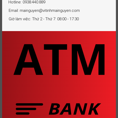
Hotline: 0938.440.889
Email: mainguyen@vitinhmainguyen.com
Giờ làm việc: Thứ 2 - Thứ 7: 08:00 - 17:30