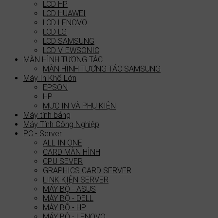
LCD HP
LCD HUAWEI
LCD LENOVO
LCD LG
LCD SAMSUNG
LCD VIEWSONIC
MÀN HÌNH TƯƠNG TÁC
MÀN HÌNH TƯƠNG TÁC SAMSUNG
Máy In Khổ Lớn
EPSON
HP
MỰC IN VÀ PHỤ KIỆN
Máy tính bảng
Máy Tính Công Nghiệp
PC - Server
ALL IN ONE
CARD MÀN HÌNH
CPU SEVER
GRAPHICS CARD SERVER
LINK KIỆN SERVER
MÁY BỘ - ASUS
MÁY BỘ - DELL
MÁY BỘ - HP
MÁY BỘ - LENOVO