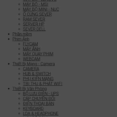
MÁY BỘ - MSI
MÁY BỘ MINI - NUC
Ổ CỨNG SEVER
RAM SEVER
SERVER HP
SEVER DELL
Phần mềm
Phim Ảnh
FLYCAM
MÁY ẢNH
MÁY QUAY PHIM
WEBCAM
Thiết Bị Mạng - Camera
CAMERA
HUB & SWITCH
PHỤ KIỆN MẠNG
T.BI THU & PHÁT WIFI
Thiết Bị Văn Phòng
BỘ LƯU ĐIỆN - UPS
CÁP CHUYỂN ĐỔI
ĐIỆN THOẠI BÀN
KEYBOARD
LOA & HEADPHONE