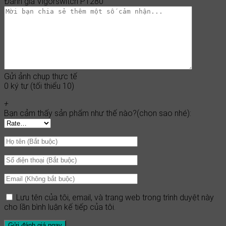
Đánh giá Vigorswitch P1280
Gửi ảnh chụp thực tế
0 ký tự (tối thiểu 10)
+
Bạn cảm thấy sản phẩm như thế nào?(chọn sao nhé):
Lưu tên của tôi, email, và trang web trong trình duyệt này
cho lần bình luận kế tiếp của tôi.