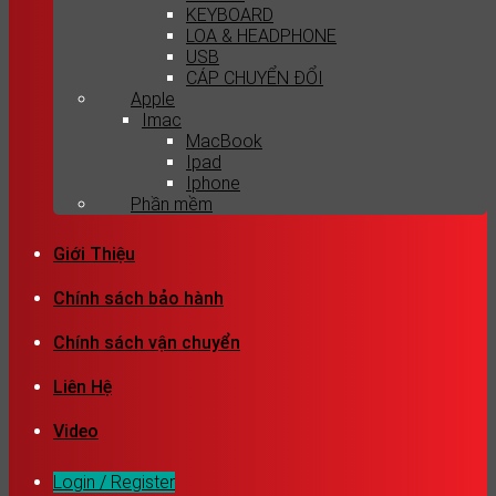
KEYBOARD
LOA & HEADPHONE
USB
CÁP CHUYỂN ĐỔI
Apple
Imac
MacBook
Ipad
Iphone
Phần mềm
Giới Thiệu
Chính sách bảo hành
Chính sách vận chuyển
Liên Hệ
Video
Login / Register