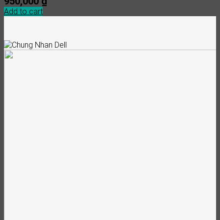
950,000
₫
Add to cart