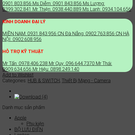
0901.803.856
Ms Diễm: 0901.843.856
Ms Lượng:
0399.302.841
Mr Thiện: 0938.440.889
Ms Lanh: 0934.104.656
KINH DOANH ĐẠI LÝ
MIỀN NAM: 0931.843.956
CN Đà Nẵng: 0902.763.856
CN HÀ
NỘI: 0902.608.956
HỖ TRỢ KỸ THUẬT
Mr Tấn: 0978.406.238
Mr Quy: 096.644.7370
Mr Thái:
0909.634.656
Mr Hiệu: 0898.249.140
Add to Wishlist
Categories:
HUB & SWITCH
,
Thiết Bị Mạng - Camera
Danh mục sản phẩm
Apple
Phụ kiện
BỘ LƯU ĐIỆN