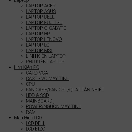
Laptop
LAPTOP ACER
LAPTOP ASUS
LAPTOP DELL
LAPTOP FUJITSU
LAPTOP GIGABYTE
LAPTOP HP
LAPTOP LENOVO
LAPTOP LG
LAPTOP MSI
LINH KIỆN LAPTOP
PHỤ KIỆN LAPTOP
Linh Kiện PC
CARD VGA
CASE - VỎ MÁY TÍNH
CPU
FAN CASE/FAN CPU/QUẠT TẢN NHIỆT
HDD & SSD
MAINBOARD
POWER/NGUỒN MÁY TÍNH
RAM
Màn Hình LCD
LCD DELL
LCD EIZO