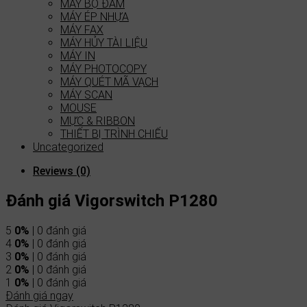
MÁY BỘ ĐÀM
MÁY ÉP NHỰA
MÁY FAX
MÁY HỦY TÀI LIỆU
MÁY IN
MÁY PHOTOCOPY
MÁY QUÉT MÃ VẠCH
MÁY SCAN
MOUSE
MỰC & RIBBON
THIẾT BỊ TRÌNH CHIẾU
Uncategorized
Reviews (0)
Đánh giá Vigorswitch P1280
5
0%
| 0 đánh giá
4
0%
| 0 đánh giá
3
0%
| 0 đánh giá
2
0%
| 0 đánh giá
1
0%
| 0 đánh giá
Đánh giá ngay