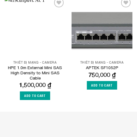
Add to
Add to
Wishlist
Wishlist
THIẾT BỊ MẠNG - CAMERA
THIẾT BỊ MẠNG - CAMERA
HPE 1.0m External Mini SAS
APTEK SF1052P
High Density to Mini SAS
750,000
₫
Cable
1,500,000
₫
ADD TO CART
ADD TO CART