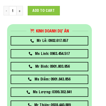
HPE LC to LC Multi-mode OM3 2-Fiber 2.0m 1-Pack Fiber Opt
ADD TO CART
KINH DOANH DỰ ÁN
Mr Lễ: 0902.617.657
Ms Linh: 0963.454.517
Mr Bình: 0901.803.856
Ms Diễm: 0901.843.856
Ms Lượng: 0399.302.841
Mr Thiện: 0938.440.889