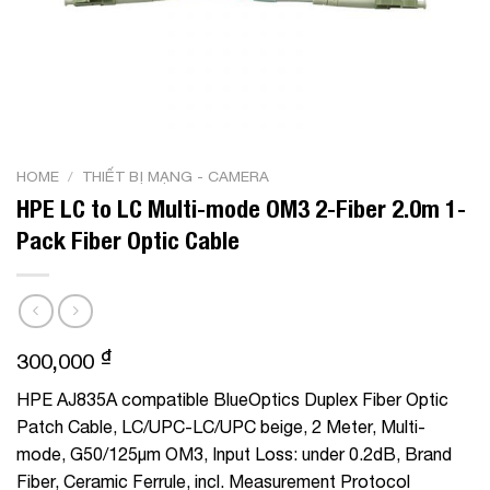
HOME
/
THIẾT BỊ MẠNG - CAMERA
HPE LC to LC Multi-mode OM3 2-Fiber 2.0m 1-
Pack Fiber Optic Cable
₫
300,000
HPE AJ835A compatible BlueOptics Duplex Fiber Optic
Patch Cable, LC/UPC-LC/UPC beige, 2 Meter, Multi-
mode, G50/125µm OM3, Input Loss: under 0.2dB, Brand
Fiber, Ceramic Ferrule, incl. Measurement Protocol