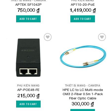
THIẾT BỊ MẠNG - CAMERA
PHỤ KIỆN MẠNG
APTEK SF1042P
AP110-20-PoE
750,000
₫
1,419,000
₫
ADD TO CART
ADD TO CART
Add to
Add to
Wishlist
Wishlist
PHỤ KIỆN MẠNG
THIẾT BỊ MẠNG - CAMERA
HPE LC to LC Multi-mode
AP-POE48-FE
OM3 2-Fiber 0.5m 1-Pack
215,000
₫
Fiber Optic Cable
300,000
₫
ADD TO CART