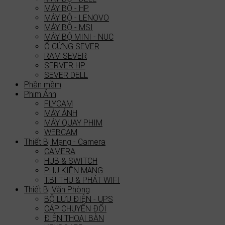
MÁY BỘ - HP
MÁY BỘ - LENOVO
MÁY BỘ - MSI
MÁY BỘ MINI - NUC
Ổ CỨNG SEVER
RAM SEVER
SERVER HP
SEVER DELL
Phần mềm
Phim Ảnh
FLYCAM
MÁY ẢNH
MÁY QUAY PHIM
WEBCAM
Thiết Bị Mạng - Camera
CAMERA
HUB & SWITCH
PHỤ KIỆN MẠNG
T.BI THU & PHÁT WIFI
Thiết Bị Văn Phòng
BỘ LƯU ĐIỆN - UPS
CÁP CHUYỂN ĐỔI
ĐIỆN THOẠI BÀN