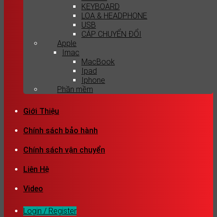
KEYBOARD
LOA & HEADPHONE
USB
CÁP CHUYỂN ĐỔI
Apple
Imac
MacBook
Ipad
Iphone
Phần mềm
Giới Thiệu
Chính sách bảo hành
Chính sách vận chuyển
Liên Hệ
Video
Login / Register