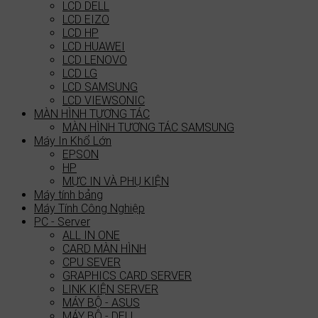
LCD DELL
LCD EIZO
LCD HP
LCD HUAWEI
LCD LENOVO
LCD LG
LCD SAMSUNG
LCD VIEWSONIC
MÀN HÌNH TƯƠNG TÁC
MÀN HÌNH TƯƠNG TÁC SAMSUNG
Máy In Khổ Lớn
EPSON
HP
MỰC IN VÀ PHỤ KIỆN
Máy tính bảng
Máy Tính Công Nghiệp
PC - Server
ALL IN ONE
CARD MÀN HÌNH
CPU SEVER
GRAPHICS CARD SERVER
LINK KIỆN SERVER
MÁY BỘ - ASUS
MÁY BỘ - DELL