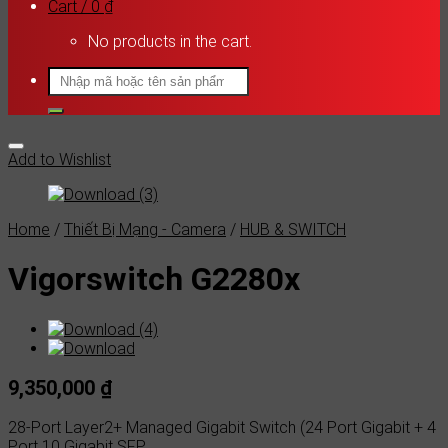
Cart /
0
₫
No products in the cart.
Search
for:
Add to Wishlist
Home
/
Thiết Bị Mạng - Camera
/
HUB & SWITCH
Vigorswitch G2280x
9,350,000
₫
28-Port Layer2+ Managed Gigabit Switch (24 Port Gigabit + 4
Port 10 Gigabit SFP