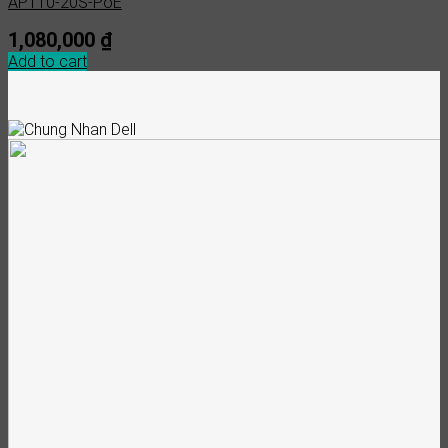
AP110-20S-PoE
1,080,000
₫
Add to cart