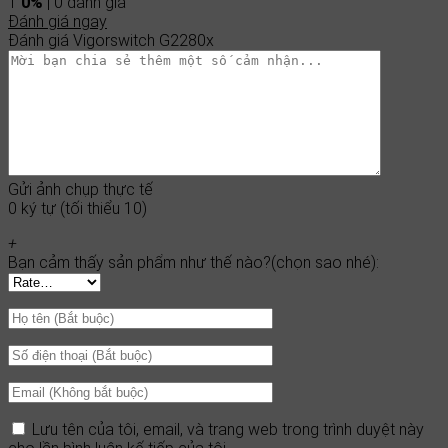
1
0%
| 0 đánh giá
Đánh giá ngay
Đánh giá Vigorswitch G2280x
Gửi ảnh chụp thực tế
0 ký tự (tối thiểu 10)
+
Bạn cảm thấy sản phẩm như thế nào?(chọn sao nhé):
Lưu tên của tôi, email, và trang web trong trình duyệt này