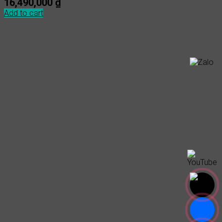
16,490,000
₫
Add to cart