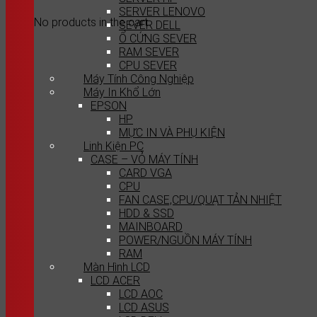
SERVER LENOVO
No products in the cart.
SEVER DELL
Ổ CỨNG SEVER
RAM SEVER
CPU SEVER
Máy Tính Công Nghiệp
Máy In Khổ Lớn
EPSON
HP
MỰC IN VÀ PHỤ KIỆN
Linh Kiện PC
CASE – VỎ MÁY TÍNH
CARD VGA
CPU
FAN CASE,CPU/QUẠT TẢN NHIỆT
HDD & SSD
MAINBOARD
POWER/NGUỒN MÁY TÍNH
RAM
Màn Hình LCD
LCD ACER
LCD AOC
LCD ASUS