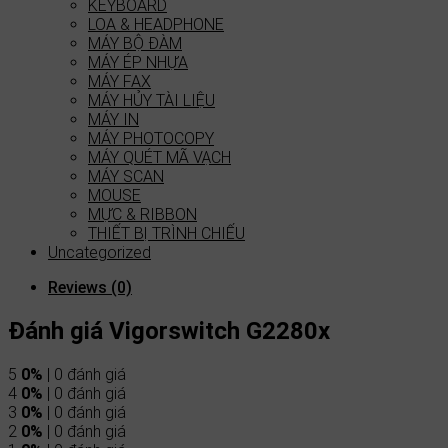
KEYBOARD
LOA & HEADPHONE
MÁY BỘ ĐÀM
MÁY ÉP NHỰA
MÁY FAX
MÁY HỦY TÀI LIỆU
MÁY IN
MÁY PHOTOCOPY
MÁY QUÉT MÃ VẠCH
MÁY SCAN
MOUSE
MỰC & RIBBON
THIẾT BỊ TRÌNH CHIẾU
Uncategorized
Reviews (0)
Đánh giá Vigorswitch G2280x
5
0%
| 0 đánh giá
4
0%
| 0 đánh giá
3
0%
| 0 đánh giá
2
0%
| 0 đánh giá