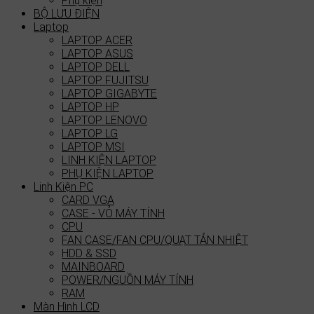
Phụ kiện
BỘ LƯU ĐIỆN
Laptop
LAPTOP ACER
LAPTOP ASUS
LAPTOP DELL
LAPTOP FUJITSU
LAPTOP GIGABYTE
LAPTOP HP
LAPTOP LENOVO
LAPTOP LG
LAPTOP MSI
LINH KIỆN LAPTOP
PHỤ KIỆN LAPTOP
Linh Kiện PC
CARD VGA
CASE - VỎ MÁY TÍNH
CPU
FAN CASE/FAN CPU/QUẠT TẢN NHIỆT
HDD & SSD
MAINBOARD
POWER/NGUỒN MÁY TÍNH
RAM
Màn Hình LCD