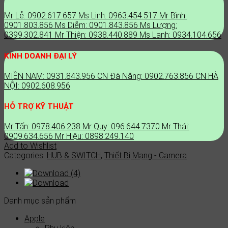
Mr Lễ: 0902.617.657
Ms Linh: 0963.454.517
Mr Bình:
0901.803.856
Ms Diễm: 0901.843.856
Ms Lượng:
0399.302.841
Mr Thiện: 0938.440.889
Ms Lanh: 0934.104.656
KINH DOANH ĐẠI LÝ
MIỀN NAM: 0931.843.956
CN Đà Nẵng: 0902.763.856
CN HÀ
NỘI: 0902.608.956
HỖ TRỢ KỸ THUẬT
Mr Tấn: 0978.406.238
Mr Quy: 096.644.7370
Mr Thái:
0909.634.656
Mr Hiệu: 0898.249.140
Add to Wishlist
Categories:
HUB & SWITCH
,
Thiết Bị Mạng - Camera
Danh mục sản phẩm
Apple