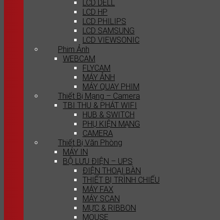
LCD DELL
LCD HP
LCD PHILIPS
LCD SAMSUNG
LCD VIEWSONIC
Phim Ảnh
WEBCAM
FLYCAM
MÁY ẢNH
MÁY QUAY PHIM
Thiết Bị Mạng – Camera
T.BI THU & PHÁT WIFI
HUB & SWITCH
PHỤ KIỆN MẠNG
CAMERA
Thiết Bị Văn Phòng
MÁY IN
BỘ LƯU ĐIỆN – UPS
ĐIỆN THOẠI BÀN
THIẾT BỊ TRÌNH CHIẾU
MÁY FAX
MÁY SCAN
MỰC & RIBBON
MOUSE