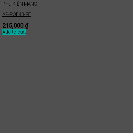
PHỤ KIỆN MẠNG
AP-POE48-FE
215,000
₫
Add to cart