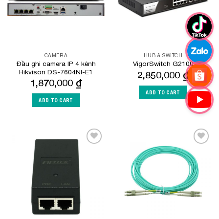
CAMERA
HUB & SWITCH
Đầu ghi camera IP 4 kênh
VigorSwitch G2100
Hikvison DS-7604NI-E1
2,850,000
₫
1,870,000
₫
ADD TO CART
ADD TO CART
Add to
Add to
Wishlist
Wishlist