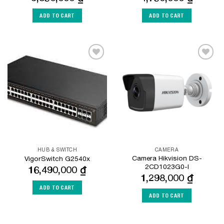
ADD TO CART
ADD TO CART
Add to
Add to
Wishlist
Wishlist
HUB & SWITCH
CAMERA
Camera Hikvision DS-
VigorSwitch G2540x
2CD1023G0-I
16,490,000
₫
1,298,000
₫
ADD TO CART
ADD TO CART