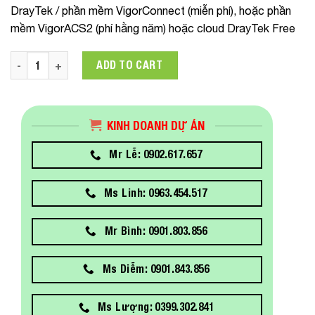
DrayTek / phần mềm VigorConnect (miễn phí), hoặc phần
mềm VigorACS2 (phí hằng năm) hoặc cloud DrayTek Free
VigorSwitch P2280 quantity
ADD TO CART
KINH DOANH DỰ ÁN
Mr Lễ: 0902.617.657
Ms Linh: 0963.454.517
Mr Bình: 0901.803.856
Ms Diễm: 0901.843.856
Ms Lượng: 0399.302.841