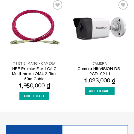
Add to
Add to
Wishlist
Wishlist
THIẾT BỊ MẠNG - CAMERA
CAMERA
HPE Premier Flex LC/LC
Camera HIKVISION DS-
Multi-mode OM4 2 fiber
2CD1021-I
50m Cable
1,023,000
₫
1,950,000
₫
ADD TO CART
ADD TO CART