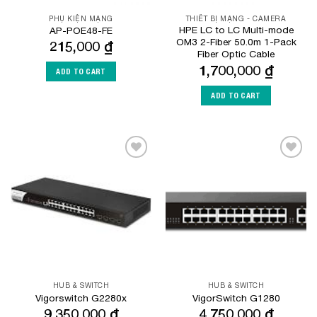
PHỤ KIỆN MẠNG
THIẾT BỊ MẠNG - CAMERA
HPE LC to LC Multi-mode
AP-POE48-FE
OM3 2-Fiber 50.0m 1-Pack
215,000
₫
Fiber Optic Cable
1,700,000
₫
ADD TO CART
ADD TO CART
Add to
Add to
Wishlist
Wishlist
HUB & SWITCH
HUB & SWITCH
Vigorswitch G2280x
VigorSwitch G1280
9,350,000
₫
4,750,000
₫