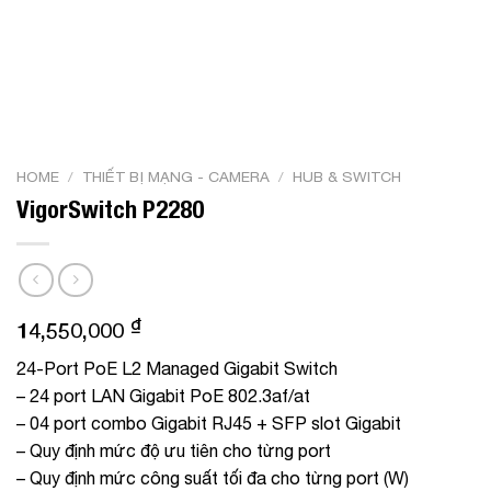
HOME
/
THIẾT BỊ MẠNG - CAMERA
/
HUB & SWITCH
VigorSwitch P2280
₫
14,550,000
24-Port PoE L2 Managed Gigabit Switch
– 24 port LAN Gigabit PoE 802.3af/at
– 04 port combo Gigabit RJ45 + SFP slot Gigabit
– Quy định mức độ ưu tiên cho từng port
– Quy định mức công suất tối đa cho từng port (W)