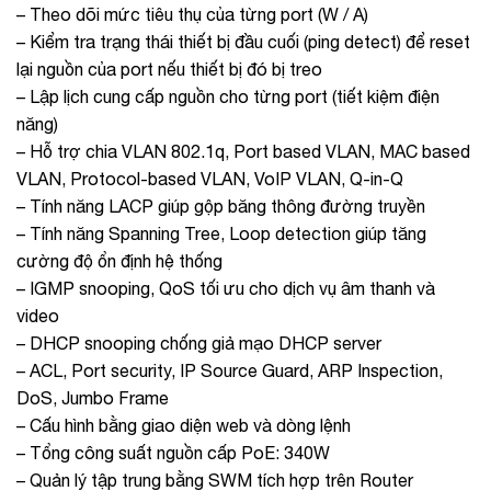
– Theo dõi mức tiêu thụ của từng port (W / A)
– Kiểm tra trạng thái thiết bị đầu cuối (ping detect) để reset
lại nguồn của port nếu thiết bị đó bị treo
– Lập lịch cung cấp nguồn cho từng port (tiết kiệm điện
năng)
– Hỗ trợ chia VLAN 802.1q, Port based VLAN, MAC based
VLAN, Protocol-based VLAN, VoIP VLAN, Q-in-Q
– Tính năng LACP giúp gộp băng thông đường truyền
– Tính năng Spanning Tree, Loop detection giúp tăng
cường độ ổn định hệ thống
– IGMP snooping, QoS tối ưu cho dịch vụ âm thanh và
video
– DHCP snooping chống giả mạo DHCP server
– ACL, Port security, IP Source Guard, ARP Inspection,
DoS, Jumbo Frame
– Cấu hình bằng giao diện web và dòng lệnh
– Tổng công suất nguồn cấp PoE: 340W
– Quản lý tập trung bằng SWM tích hợp trên Router