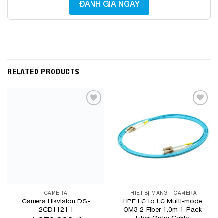
ĐÁNH GIÁ NGAY
RELATED PRODUCTS
Add to
Add to
Wishlist
Wishlist
CAMERA
THIẾT BỊ MẠNG - CAMERA
Camera Hikvision DS-
HPE LC to LC Multi-mode
2CD1121-I
OM3 2-Fiber 1.0m 1-Pack
Fiber Optic Cable