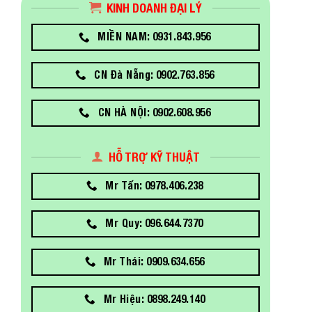
KINH DOANH ĐẠI LÝ
MIỀN NAM: 0931.843.956
CN Đà Nẵng: 0902.763.856
CN HÀ NỘI: 0902.608.956
HỖ TRỢ KỸ THUẬT
Mr Tấn: 0978.406.238
Mr Quy: 096.644.7370
Mr Thái: 0909.634.656
Mr Hiệu: 0898.249.140