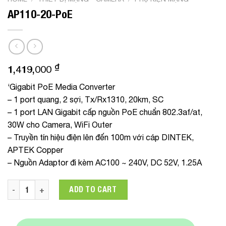
AP110-20-PoE
₫
1,419,000
‘Gigabit PoE Media Converter
– 1 port quang, 2 sợi, Tx/Rx1310, 20km, SC
– 1 port LAN Gigabit cấp nguồn PoE chuẩn 802.3af/at,
30W cho Camera, WiFi Outer
– Truyền tín hiệu điện lên đến 100m với cáp DINTEK,
APTEK Copper
– Nguồn Adaptor đi kèm AC100 ~ 240V, DC 52V, 1.25A
AP110-20-PoE quantity
ADD TO CART