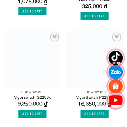
1,078,000
₫
325,000
₫
ADD TO CART
ADD TO CART
Add to
Add to
Wishlist
Wishlist
HUB & SWITCH
HUB & SWITCH
Vigorswitch G2280x
VigorSwitch P2280x
9,350,000
₫
16,350,000
₫
ADD TO CART
ADD TO CART