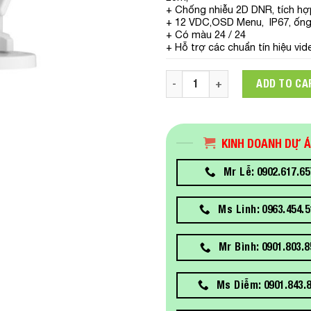
+ Chống nhiễu 2D DNR, tích hợp
+ 12 VDC,OSD Menu, IP67, ống
+ Có màu 24 / 24
+ Hỗ trợ các chuẩn tín hiệu v
Camera HDTVI có màu ban đê
ADD TO CA
KINH DOANH DỰ 
Mr Lễ: 0902.617.65
Ms Linh: 0963.454.5
Mr Bình: 0901.803.8
Ms Diễm: 0901.843.