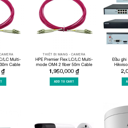
Wishlist
Wishlist
 CAMERA
THIẾT BỊ MẠNG - CAMERA
C/LC Multi-
HPE Premier Flex LC/LC Multi-
Đầu ghi
 30m Cable
mode OM4 2 fiber 50m Cable
Hikvis
0
₫
1,950,000
₫
2,
RT
ADD TO CART
A
Add to
Add to
Wishlist
Wishlist