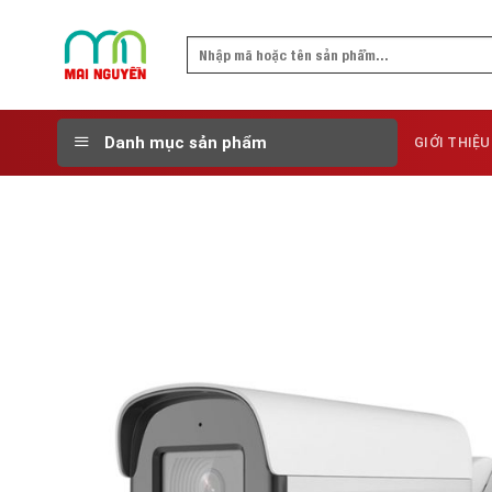
Skip
to
Search
content
for:
Danh mục sản phẩm
GIỚI THIỆU