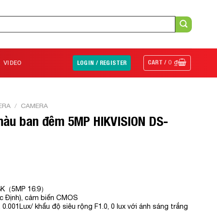
CART /
0
₫
VIDEO
LOGIN / REGISTER
ERA
/
CAMERA
màu ban đêm 5MP HIKVISION DS-
 3K（5MP 16:9）
ặc Định), cảm biến CMOS
0.001Lux/ khẩu độ siêu rộng F1.0, 0 lux với ánh sáng trắng