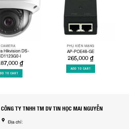
CAMERA
PHỤ KIỆN MẠNG
 Hikvision DS-
AP-POE48-GE
D1123G0-I
265,000
₫
287,000
₫
ADD TO CART
DD TO CART
CÔNG TY TNHH TM DV TIN HỌC MAI NGUYỄN
Địa chỉ: