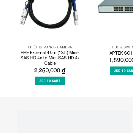
THIẾT BỊ MẠNG - CAMERA
HUB & SWI
HPE External 4.0m (13ft) Mini-
APTEK SG1
SAS HD 4x to Mini-SAS HD 4x
1,590,0
Cable
2,250,000
₫
ADD TO CA
ADD TO CART