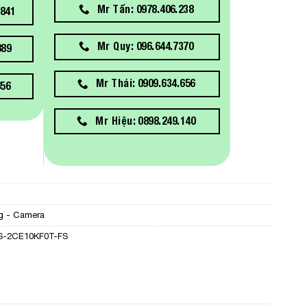
Mr Tấn: 0978.406.238
841
Mr Quy: 096.644.7370
889
Mr Thái: 0909.634.656
656
Mr Hiệu: 0898.249.140
g - Camera
S-2CE10KF0T-FS