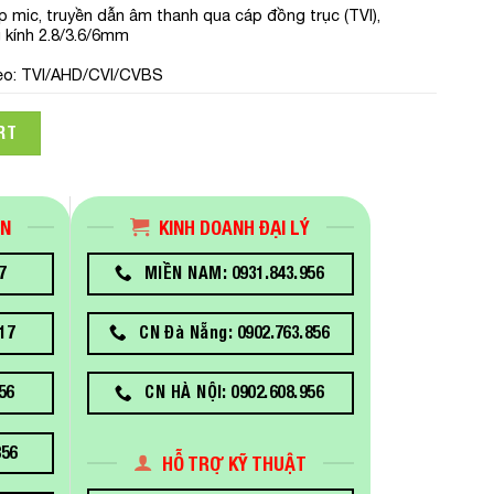
 mic, truyền dẫn âm thanh qua cáp đồng trục (TVI),
 kính 2.8/3.6/6mm
ideo: TVI/AHD/CVI/CVBS
m 5MP HIKVISION DS-2CE10KF0T-FS quantity
RT
ÁN
KINH DOANH ĐẠI LÝ
7
MIỀN NAM: 0931.843.956
17
CN Đà Nẵng: 0902.763.856
56
CN HÀ NỘI: 0902.608.956
856
HỖ TRỢ KỸ THUẬT