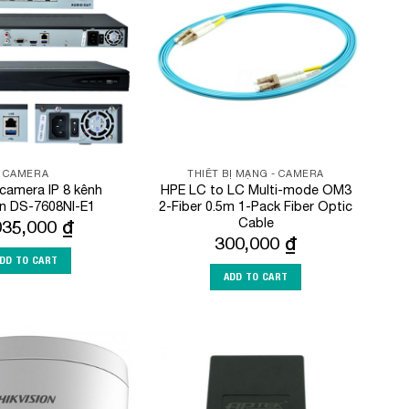
Wishlist
Wishlist
CAMERA
THIẾT BỊ MẠNG - CAMERA
 camera IP 8 kênh
HPE LC to LC Multi-mode OM3
on DS-7608NI-E1
2-Fiber 0.5m 1-Pack Fiber Optic
Cable
035,000
₫
300,000
₫
DD TO CART
ADD TO CART
Add to
Add to
Wishlist
Wishlist