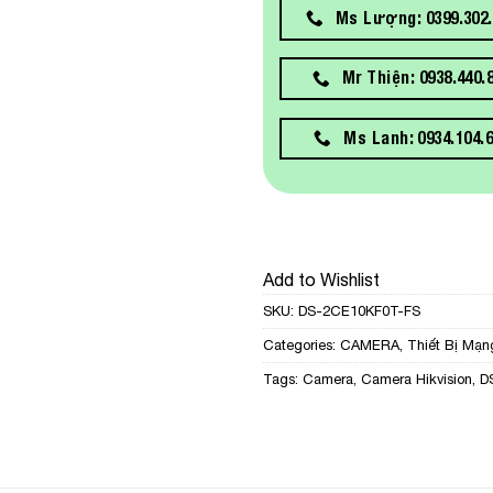
Ms Lượng: 0399.302.
Mr Thiện: 0938.440.
Ms Lanh: 0934.104.
Add to Wishlist
SKU:
DS-2CE10KF0T-FS
Categories:
CAMERA
,
Thiết Bị Mạn
Tags:
Camera
,
Camera Hikvision
,
D