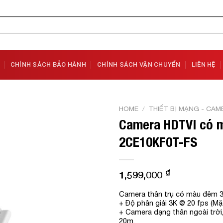
CHÍNH SÁCH BẢO HÀNH
CHÍNH SÁCH VẬN CHUYỂN
LIÊN HỆ
HOME
/
THIẾT BỊ MẠNG - CAM
Camera HDTVI có 
Add to
2CE10KF0T-FS
Wishlist
₫
1,599,000
Camera thân trụ có màu đêm
+ Độ phân giải 3K @ 20 fps (M
+ Camera dạng thân ngoài trời, 
20m,