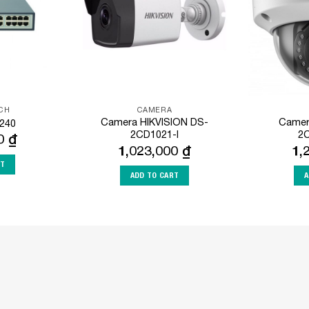
TCH
CAMERA
Camera HIKVISION DS-
Camera
240
2CD1021-I
2C
00
₫
1,023,000
₫
1,
RT
ADD TO CART
A