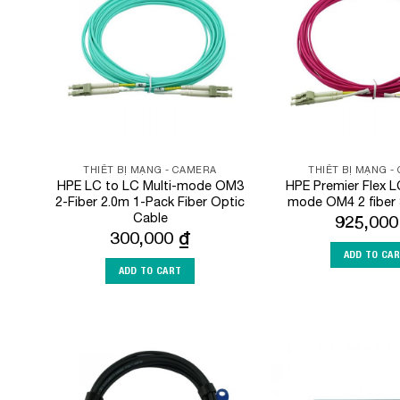
Wishlist
THIẾT BỊ MẠNG - CAMERA
THIẾT BỊ MẠNG -
HPE LC to LC Multi-mode OM3
HPE Premier Flex L
2-Fiber 2.0m 1-Pack Fiber Optic
mode OM4 2 fiber
Cable
925,00
300,000
₫
ADD TO CA
ADD TO CART
Add to
Wishlist