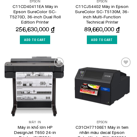
EPSON
EPSON
C11CD40411EA Máy in
C11CJ54402 Máy in Epson
Epson SureColor SC-
SureColor SC-T5130M, 36-
T5270D, 36-inch Dual Roll
inch Multi-Function
Edition Printer
Technical Printer
256,630,000
₫
89,660,000
₫
ADD TO CART
ADD TO CART
Add to
Add to
Wishlist
Wishlist
MÁY IN
EPSON
Máy in khổ lớn HP
C31CH77106E1 Máy in tem
DesignJet T650 24-in
nhãn màu decal Epson