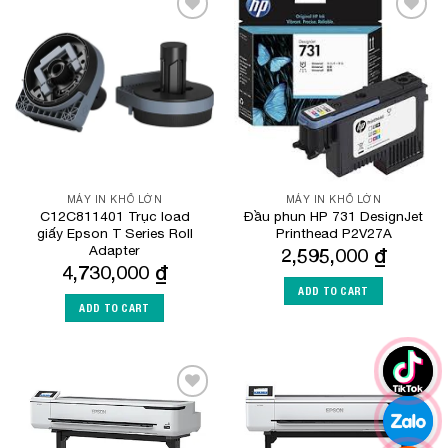
Add to
Add to
Wishlist
Wishlist
MÁY IN KHỔ LỚN
MÁY IN KHỔ LỚN
C12C811401 Trục load
Đầu phun HP 731 DesignJet
giấy Epson T Series Roll
Printhead P2V27A
Adapter
2,595,000
₫
4,730,000
₫
ADD TO CART
ADD TO CART
Add to
Add to
Wishlist
Wishlist