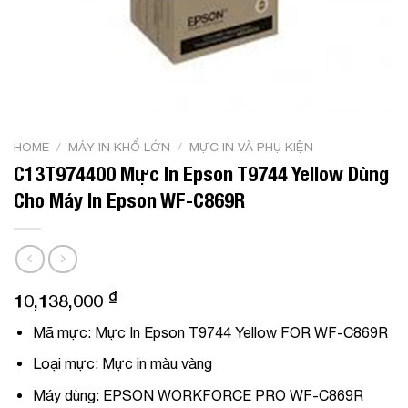
HOME
/
MÁY IN KHỔ LỚN
/
MỰC IN VÀ PHỤ KIỆN
C13T974400 Mực In Epson T9744 Yellow Dùng
Cho Máy In Epson WF-C869R
₫
10,138,000
Mã mực:
Mực In Epson T9744 Yellow FOR WF-C869R
Loại mực:
Mực in màu vàng
Máy dùng
: EPSON WORKFORCE PRO WF-C869R