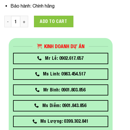
Bảo hành:
Chính hãng
C13T974400 Mực In Epson T9744 Yellow Dùng Cho Máy In Ep
ADD TO CART
KINH DOANH DỰ ÁN
Mr Lễ: 0902.617.657
Ms Linh: 0963.454.517
Mr Bình: 0901.803.856
Ms Diễm: 0901.843.856
Ms Lượng: 0399.302.841