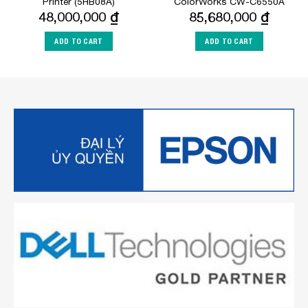
Printer (5HB08A)
ColorWorks CW-C6550A
48,000,000
₫
85,680,000
₫
ADD TO CART
ADD TO CART