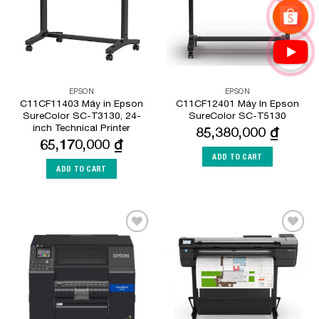
EPSON
EPSON
C11CF11403 Máy in Epson
C11CF12401 Máy In Epson
SureColor SC-T3130, 24-
SureColor SC-T5130
inch Technical Printer
85,380,000
₫
65,170,000
₫
ADD TO CART
ADD TO CART
Add to
Add to
Wishlist
Wishlist