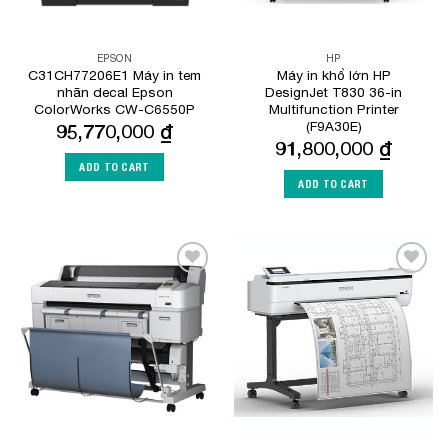
EPSON
HP
C31CH77206E1 Máy in tem
Máy in khổ lớn HP
nhãn decal Epson
DesignJet T830 36-in
ColorWorks CW-C6550P
Multifunction Printer
(F9A30E)
95,770,000
₫
91,800,000
₫
ADD TO CART
ADD TO CART
Add to
Add to
Wishlist
Wishlist