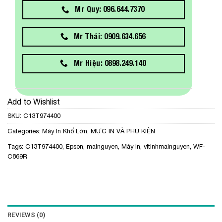
Mr Quy: 096.644.7370
Mr Thái: 0909.634.656
Mr Hiệu: 0898.249.140
Add to Wishlist
SKU:
C13T974400
Categories:
Máy In Khổ Lớn
,
MỰC IN VÀ PHỤ KIỆN
Tags:
C13T974400
,
Epson
,
mainguyen
,
Máy in
,
vitinhmainguyen
,
WF-
C869R
REVIEWS (0)