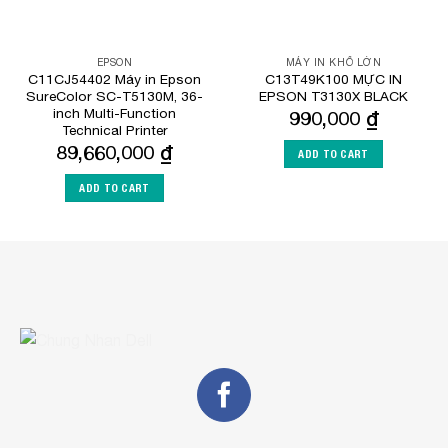
EPSON
MÁY IN KHỔ LỚN
C11CJ54402 Máy in Epson
C13T49K100 MỰC IN
SureColor SC-T5130M, 36-
EPSON T3130X BLACK
inch Multi-Function
990,000
₫
Technical Printer
89,660,000
₫
ADD TO CART
ADD TO CART