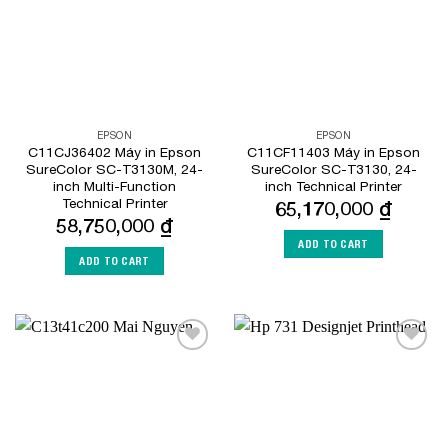
EPSON
EPSON
C11CJ36402 Máy in Epson
C11CF11403 Máy in Epson
SureColor SC-T3130M, 24-
SureColor SC-T3130, 24-
inch Multi-Function
inch Technical Printer
Technical Printer
65,170,000
₫
58,750,000
₫
ADD TO CART
ADD TO CART
Add to
Add to
Wishlist
Wishlist