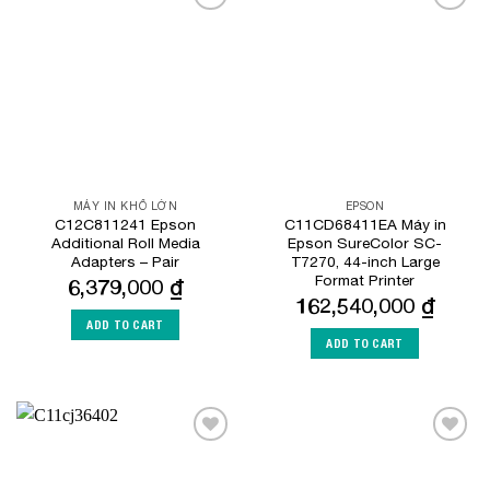
Add to
Add to
Wishlist
Wishlist
MÁY IN KHỔ LỚN
EPSON
C12C811241 Epson
C11CD68411EA Máy in
Additional Roll Media
Epson SureColor SC-
Adapters – Pair
T7270, 44-inch Large
Format Printer
6,379,000
₫
162,540,000
₫
ADD TO CART
ADD TO CART
Add to
Add to
Wishlist
Wishlist