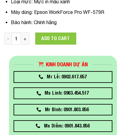
Loại mực:
Mực in màu xanh
Máy dùng
: Epson WorkForce Pro WF-579R
Bảo hành:
Chính hãng
C13T01C200 Mực in Epson T01C Cyan Ink Standard Dùng Cho
ADD TO CART
KINH DOANH DỰ ÁN
Mr Lễ: 0902.617.657
Ms Linh: 0963.454.517
Mr Bình: 0901.803.856
Ms Diễm: 0901.843.856