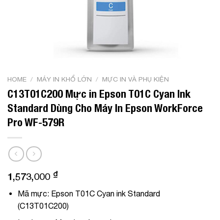
HOME
/
MÁY IN KHỔ LỚN
/
MỰC IN VÀ PHỤ KIỆN
C13T01C200 Mực in Epson T01C Cyan Ink
Standard Dùng Cho Máy In Epson WorkForce
Pro WF-579R
₫
1,573,000
Mã mực: Epson T01C Cyan ink Standard
(C13T01C200)