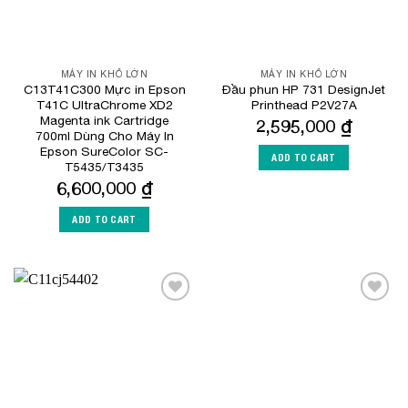
MÁY IN KHỔ LỚN
MÁY IN KHỔ LỚN
C13T41C300 Mực in Epson
Đầu phun HP 731 DesignJet
T41C UltraChrome XD2
Printhead P2V27A
Magenta ink Cartridge
2,595,000
₫
700ml Dùng Cho Máy In
Epson SureColor SC-
ADD TO CART
T5435/T3435
6,600,000
₫
ADD TO CART
Add to
Add to
Wishlist
Wishlist