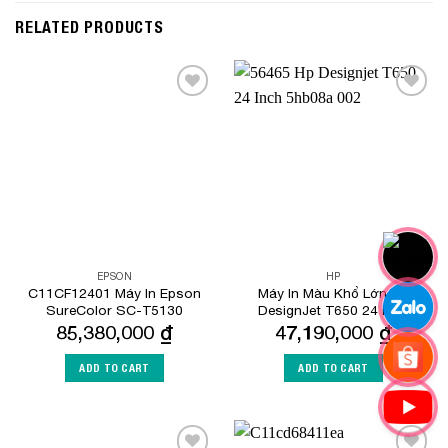
RELATED PRODUCTS
Add to
Add to
Wishlist
Wishlist
EPSON
HP
C11CF12401 Máy In Epson
Máy In Màu Khổ Lớn HP
SureColor SC-T5130
DesignJet T650 24 inch
85,380,000
₫
47,190,000
₫
ADD TO CART
ADD TO CART