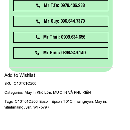
Mr Tấn: 0978.406.238
Mr Quy: 096.644.7370
Mr Thái: 0909.634.656
Mr Hiệu: 0898.249.140
Add to Wishlist
SKU:
C13T01C200
Categories:
Máy In Khổ Lớn
,
MỰC IN VÀ PHỤ KIỆN
Tags:
C13T01C200
,
Epson
,
Epson T01C
,
mainguyen
,
Máy in
,
vitinhmainguyen
,
WF-579R