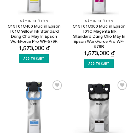
MÁY IN KHỔ LỚN
MÁY IN KHỔ LỚN
C13T01C400 Mực in Epson
C13T01C300 Mực in Epson
T01C Yellow Ink Standard
T01C Magenta Ink
Dùng Cho Máy In Epson
Standard Dùng Cho Máy In
WorkForce Pro WF-579R
Epson WorkForce Pro WF-
579R
1,573,000
₫
1,573,000
₫
ADD TO CART
ADD TO CART
Add to
Add to
Wishlist
Wishlist