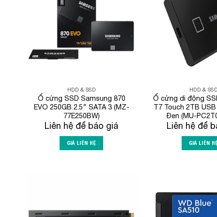
Wishlist
HDD & SSD
HDD & SS
Ổ cứng SSD Samsung 870
Ổ cứng di động S
EVO 250GB 2.5″ SATA 3 (MZ-
T7 Touch 2TB USB 
77E250BW)
Đen (MU-PC2T
Liên hệ để báo giá
Liên hệ để b
GIÁ LIÊN HỆ
GIÁ LIÊN H
Add to
Wishlist