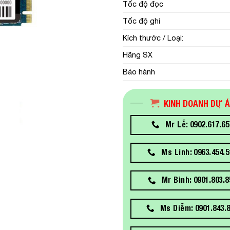
Tốc độ đọc
Tốc độ ghi
Kích thước / Loại:
Hãng SX
Bảo hành
KINH DOANH DỰ 
Mr Lễ: 0902.617.65
Ms Linh: 0963.454.5
Mr Bình: 0901.803.8
Ms Diễm: 0901.843.