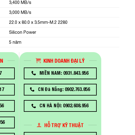
3,400 MB/s
3,000 MB/s
22.0 x 80.0 x 3.5mm-M.2 2280
Silicon Power
5 năm
ÁN
KINH DOANH ĐẠI LÝ
7
MIỀN NAM: 0931.843.956
17
CN Đà Nẵng: 0902.763.856
56
CN HÀ NỘI: 0902.608.956
856
HỖ TRỢ KỸ THUẬT