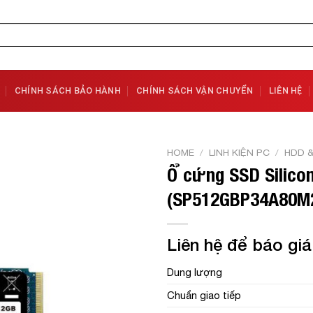
CHÍNH SÁCH BẢO HÀNH
CHÍNH SÁCH VẬN CHUYỂN
LIÊN HỆ
HOME
/
LINH KIỆN PC
/
HDD 
Ổ cứng SSD Silico
Add to
(SP512GBP34A80M
Wishlist
Liên hệ để báo giá
Dung lượng
Chuẩn giao tiếp