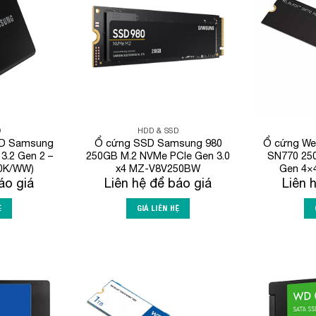
Wishlist
Wishlist
D
HDD & SSD
SD Samsung
Ổ cứng SSD Samsung 980
Ổ cứng Wes
3.2 Gen 2 –
250GB M.2 NVMe PCIe Gen 3.0
SN770 25
0K/WW)
x4 MZ-V8V250BW
Gen 4×
áo giá
Liên hệ để báo giá
Liên 
Ệ
GIÁ LIÊN HỆ
Add to
Add to
Wishlist
Wishlist