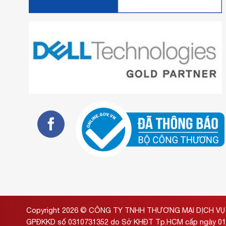
Copyright 2026 ©
CÔNG TY TNHH THƯƠNG MẠI DỊCH VỤ 
GPĐKKD số 0310731352 do Sở KHĐT Tp.HCM cấp ngày 01