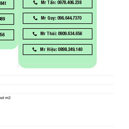
Mr Tấn: 0978.406.238
841
Mr Quy: 096.644.7370
889
Mr Thái: 0909.634.656
656
Mr Hiệu: 0898.249.140
ssd m2