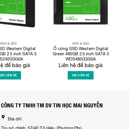
HDD & SSD
HDD & SSD
D Western Digital
Ổ cứng SSD Western Digital
GB 2.5 inch SATA 3
Green 480GB 2.5 inch SATA 3
S240G3G0A
WDS480G3G0A
hệ để báo giá
Liên hệ để báo giá
GIÁ LIÊN HỆ
GIÁ LIÊN HỆ
CÔNG TY TNHH TM DV TIN HỌC MAI NGUYỄN
Địa chỉ:
Trụ sở chính: 57/40 Tô Hiệu, Phường Phú