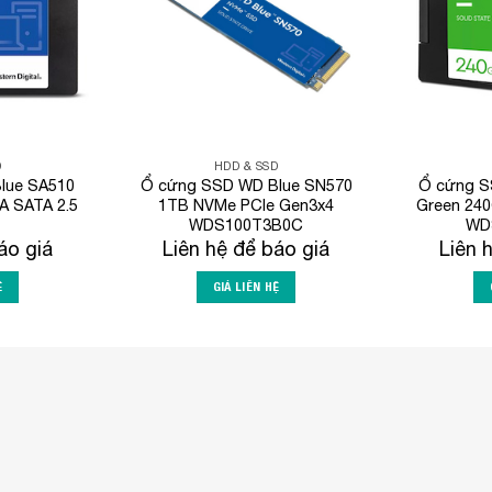
D
HDD & SSD
lue SA510
Ổ cứng SSD WD Blue SN570
Ổ cứng SS
 SATA 2.5
1TB NVMe PCIe Gen3x4
Green 240
WDS100T3B0C
WD
áo giá
Liên hệ để báo giá
Liên 
Ệ
GIÁ LIÊN HỆ