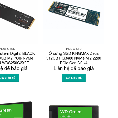
Wishlist
Wishlist
HDD & SSD
HDD & SSD
tern Digital BLACK
Ổ cứng SSD KINGMAX Zeus
0GB M2 PCIe NVMe
512GB PQ3480 NVMe M.2 2280
4 WDS250G3X0E
PCIe Gen 3.0 x4
hệ để báo giá
Liên hệ để báo giá
GIÁ LIÊN HỆ
GIÁ LIÊN HỆ
Add to
Add to
Wishlist
Wishlist