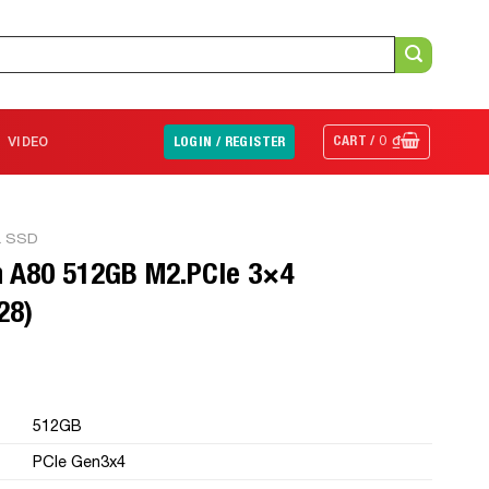
CART /
0
₫
VIDEO
LOGIN / REGISTER
& SSD
n A80 512GB M2.PCIe 3×4
28)
512GB
PCIe Gen3x4