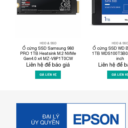
HDD & SSD
HDD & SS
Ổ cứng SSD Samsung 980
Ổ cứng SSD WD B
PRO 1TB Heatsink M.2 NVMe
1TB WDS100T3B0A
Gen4.0 x4 MZ-V8P1T0CW
inch
Liên hệ để báo giá
Liên hệ để b
GIÁ LIÊN HỆ
GIÁ LIÊN H