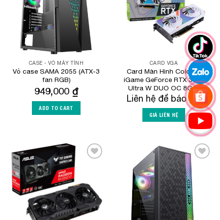
CASE - VỎ MÁY TÍNH
CARD VGA
Vỏ case SAMA 2055 (ATX-3
Card Màn Hình Colorful
fan RGB)
iGame GeForce RTX 3050
Ultra W DUO OC 8G-V
949,000
₫
Liên hệ để báo giá
ADD TO CART
GIÁ LIÊN HỆ
Add to
Add to
Wishlist
Wishlist