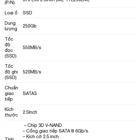
(P/N)
Loại ổ
SSD
Dung
250Gb
lượng
Tốc
độ
550MB/s
đọc
(SSD)
Tốc
độ ghi
520MB/s
(SSD)
Chuẩn
giao
SATA3
tiếp
Kích
2.5Inch
thước
– Chip 3D V-NAND.
– Cổng giao tiếp SATA III 6Gb/s.
– Kích cỡ 2.5 inch.
Tính