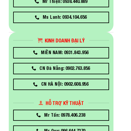
Mr Thiện: 0938.440.889
Ms Lanh: 0934.104.656
KINH DOANH ĐẠI LÝ
MIỀN NAM: 0931.843.956
CN Đà Nẵng: 0902.763.856
CN HÀ NỘI: 0902.608.956
HỖ TRỢ KỸ THUẬT
Mr Tấn: 0978.406.238
Mr Quy: 096.644.7370