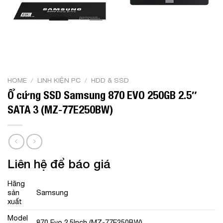
HOME
/
LINH KIỆN PC
/
HDD & SSD
Ổ cứng SSD Samsung 870 EVO 250GB 2.5″
SATA 3 (MZ-77E250BW)
Liên hệ để báo giá
Hãng
sản
Samsung
xuất
Model
870 Evo 2.5Inch (MZ-77E250BW)