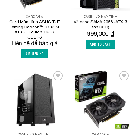
CARD VGA
CASE - VỎ MÁY TÍNH
Card Màn Hình ASUS TUF
Vỏ case SAMA 2056 (ATX-3
Gaming Radeon™ RX 6950
fan RGB)
XT OC Edition 16GB
999,000
₫
GDDR6
Liên hệ để báo giá
ADD TO CART
GIÁ LIÊN HỆ
Add to
Add to
Wishlist
Wishlist
CASE - VỎ MÁY TÍNH
CARD VGA