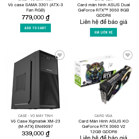
Vỏ case SAMA 3301 (ATX-3
Card màn hình ASUS Dual
Fan RGB)
GeForce RTX™ 3050 8GB
GDDR6
779,000
₫
Liên hệ để báo giá
ADD TO CART
GIÁ LIÊN HỆ
Add to
Add to
Wishlist
Wishlist
CASE - VỎ MÁY TÍNH
CARD VGA
Vỏ Case Xigmatek XM-23
Card Màn Hình ASUS KO
(M-ATX) EN49097
GeForce RTX 3060 V2
12GB GDDR6
339,000
₫
Liên hệ để báo giá