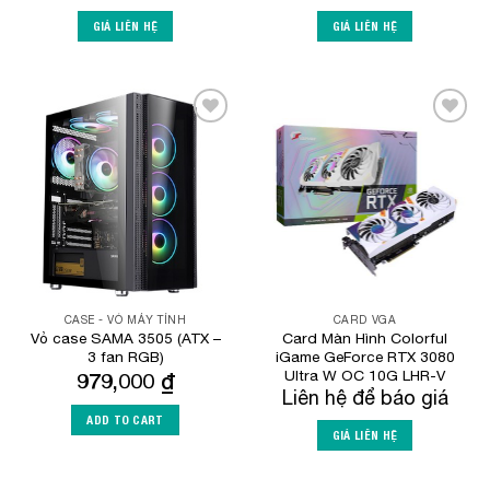
GIÁ LIÊN HỆ
GIÁ LIÊN HỆ
Add to
Add to
Wishlist
Wishlist
CASE - VỎ MÁY TÍNH
CARD VGA
Vỏ case SAMA 3505 (ATX –
Card Màn Hình Colorful
3 fan RGB)
iGame GeForce RTX 3080
Ultra W OC 10G LHR-V
979,000
₫
Liên hệ để báo giá
ADD TO CART
GIÁ LIÊN HỆ