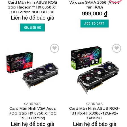
Card Màn Hình ASUS ROG
Vỏ case SAMA 2056 (ATX-3
Strix Radeon™ RX 6650 XT
fan RGB)
OC Edition 8GB GDDR6
999,000
₫
Liên hệ để báo giá
ADD TO CART
GIÁ LIÊN HỆ
Add to
Add to
Wishlist
Wishlist
CARD VGA
CARD VGA
Card Màn Hình VGA Asus
Card Màn Hình ASUS ROG-
ROG Strix RX 6750 XT OC
STRIX-RTX3060-12G-V2-
12GB Gaming
GAMING
Liên hệ để báo giá
Liên hệ để báo giá