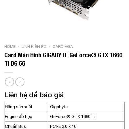
HOME
/
LINH KIỆN PC
/
CARD VGA
Card Màn Hình GIGABYTE GeForce® GTX 1660
Ti D6 6G
Liên hệ để báo giá
Hãng sản xuất
Gigabyte
Engine đồ họa
GeForce® GTX 1660 Ti
Chuẩn Bus
PCI-E 3.0 x 16