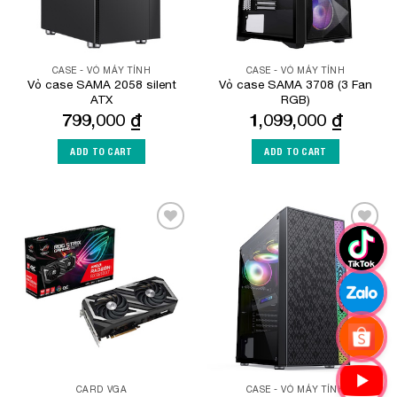
CASE - VỎ MÁY TÍNH
CASE - VỎ MÁY TÍNH
Vỏ case SAMA 2058 silent
Vỏ case SAMA 3708 (3 Fan
ATX
RGB)
799,000
₫
1,099,000
₫
ADD TO CART
ADD TO CART
Add to
Add to
Wishlist
Wishlist
CARD VGA
CASE - VỎ MÁY TÍNH