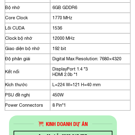
Bộ nhớ
6GB GDDR6
Core Clock
1770 MHz
Lõi CUDA
1536
Clock bộ nhớ
12000 MHz
Giao diện bộ nhớ
192 bit
Độ phân giải
Digital Max Resolution: 7680×4320
DisplayPort 1.4 *3
Kết nối
HDMI 2.0b *1
Kích thước
L=224 W=121 H=40 mm
PSU đề nghị
450W
Power Connectors
8 Pin*1
KINH DOANH DỰ ÁN