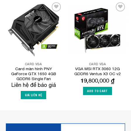
Add to
Add to
Wishlist
Wishlist
CARD VGA
CARD VGA
Card màn hình PNY
VGA MSI RTX 3060 12G
GeForce GTX 1650 4GB
GDDR6 Ventus X3 OC v2
GDDR6 Single Fan
19,800,000
₫
Liên hệ để báo giá
ADD TO CART
GIÁ LIÊN HỆ