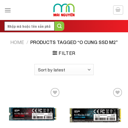
Skip
to
content
Search
for:
PRODUCTS TAGGED “O CUNG SSD M2”
HOME
/
FILTER
Add to
Add to
Wishlist
Wishlist