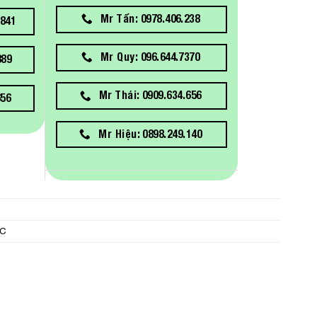
Mr Tấn: 0978.406.238
841
Mr Quy: 096.644.7370
889
Mr Thái: 0909.634.656
656
Mr Hiệu: 0898.249.140
PC