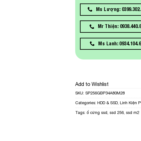
Ms Lượng: 0399.302.
Mr Thiện: 0938.440.
Ms Lanh: 0934.104.
Add to Wishlist
SKU:
SP256GBP34A80M28
Categories:
HDD & SSD
,
Linh Kiện 
Tags:
ổ cứng ssd
,
ssd 256
,
ssd m2