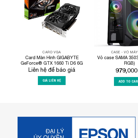
CARD VGA
CASE - VỎ MÁY
Card Màn Hình GIGABYTE
Vỏ case SAMA 3503
GeForce® GTX 1660 Ti D6 6G
RGB)
Liên hệ để báo giá
979,00
GIÁ LIÊN HỆ
ADD TO CA