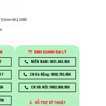
 x 3.5mm-M.2 2280
er
ÁN
KINH DOANH ĐẠI LÝ
7
MIỀN NAM: 0931.843.956
17
CN Đà Nẵng: 0902.763.856
56
CN HÀ NỘI: 0902.608.956
856
HỖ TRỢ KỸ THUẬT