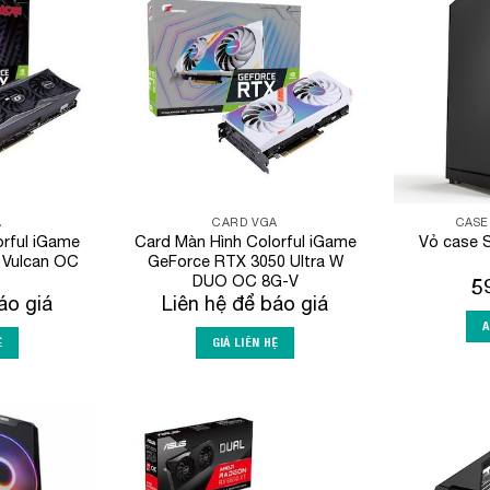
Add to
Add to
Wishlist
Wishlist
A
CARD VGA
CASE
orful iGame
Card Màn Hình Colorful iGame
Vỏ case 
 Vulcan OC
GeForce RTX 3050 Ultra W
DUO OC 8G-V
5
áo giá
Liên hệ để báo giá
A
Ệ
GIÁ LIÊN HỆ
Add to
Add to
Wishlist
Wishlist