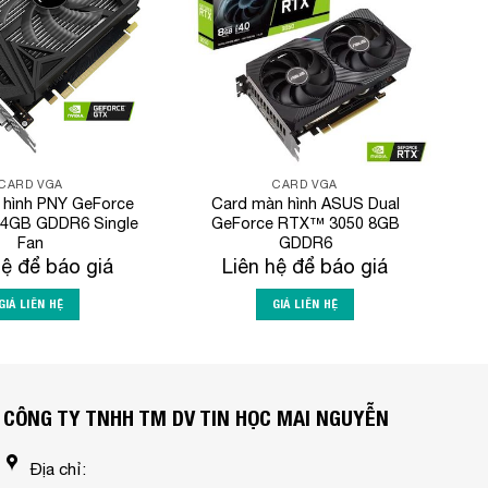
CARD VGA
CARD VGA
 hình PNY GeForce
Card màn hình ASUS Dual
 4GB GDDR6 Single
GeForce RTX™ 3050 8GB
Fan
GDDR6
hệ để báo giá
Liên hệ để báo giá
GIÁ LIÊN HỆ
GIÁ LIÊN HỆ
CÔNG TY TNHH TM DV TIN HỌC MAI NGUYỄN
Địa chỉ: