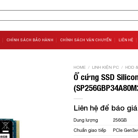
CHÍNH SÁCH BẢO HÀNH
CHÍNH SÁCH VẬN CHUYỂN
LIÊN HỆ
HOME
/
LINH KIỆN PC
/
HDD 
Ổ cứng SSD Silico
Add to
(SP256GBP34A80M
Wishlist
Liên hệ để báo giá
Dung lượng
256GB
Chuẩn giao tiếp
PCIe Gen3x