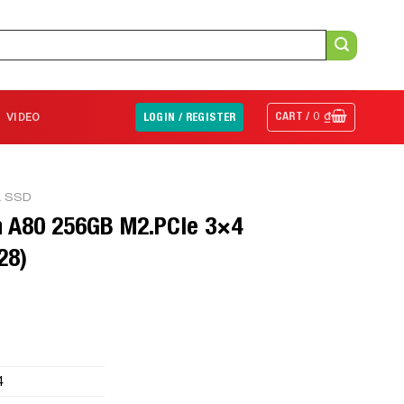
CART /
0
₫
VIDEO
LOGIN / REGISTER
& SSD
n A80 256GB M2.PCIe 3×4
28)
4