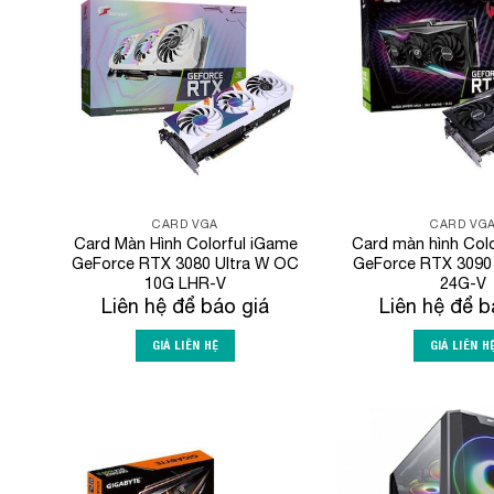
Add to
Wishlist
CARD VGA
CARD VG
Card Màn Hình Colorful iGame
Card màn hình Col
GeForce RTX 3080 Ultra W OC
GeForce RTX 3090
10G LHR-V
24G-V
Liên hệ để báo giá
Liên hệ để b
GIÁ LIÊN HỆ
GIÁ LIÊN H
Add to
Wishlist