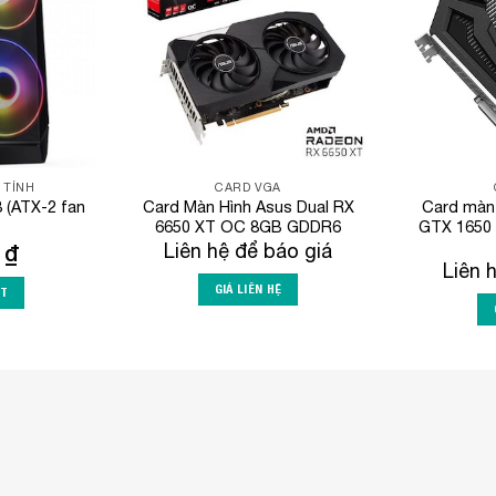
 TÍNH
CARD VGA
 (ATX-2 fan
Card Màn Hình Asus Dual RX
Card màn
6650 XT OC 8GB GDDR6
GTX 1650
0
₫
Liên hệ để báo giá
Liên 
GIÁ LIÊN HỆ
RT