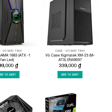
Add to
Add to
Wishlist
Wishlist
 - VỎ MÁY TÍNH
CASE - VỎ MÁY TÍNH
SAMA 1883 (ATX -1
Vỏ Case Xigmatek XM-23 (M-
fan Led)
ATX) EN49097
99,000
₫
339,000
₫
DD TO CART
ADD TO CART
Add to
Add to
Wishlist
Wishlist