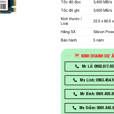
Tốc độ đọc
3,400 MB/s
Tốc độ ghi
3,000 MB/s
Kích thước /
22.0 x 80.0
Loại:
Hãng SX
Silicon Pow
Bảo hành
5 năm
KINH DOANH DỰ 
Mr Lễ: 0902.617.65
Ms Linh: 0963.454.5
Mr Bình: 0901.803.8
Ms Diễm: 0901.843.