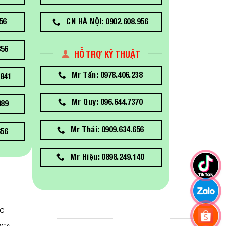
56
CN HÀ NỘI: 0902.608.956
856
HỖ TRỢ KỸ THUẬT
Mr Tấn: 0978.406.238
841
Mr Quy: 096.644.7370
889
Mr Thái: 0909.634.656
656
Mr Hiệu: 0898.249.140
PC