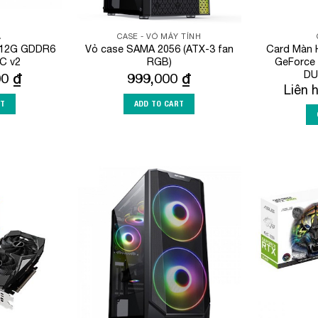
A
CASE - VỎ MÁY TÍNH
 12G GDDR6
Vỏ case SAMA 2056 (ATX-3 fan
Card Màn H
C v2
RGB)
GeForce 
DU
00
₫
999,000
₫
Liên 
RT
ADD TO CART
Add to
Add to
Wishlist
Wishlist