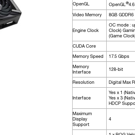
®
OpenGL
OpenGL
4.6
Video Memory
8GB GDDR6
OC mode : u
Engine Clock
Clock) Gami
(Game Clock
CUDA Core
Memory Speed
17.5 Gbps
Memory
128-bit
Interface
Resolution
Digital Max 
Yes x 1 (Nati
Interface
Yes x 3 (Nati
HDCP Support
Maximum
Display
4
Support
1 x ROG Vel