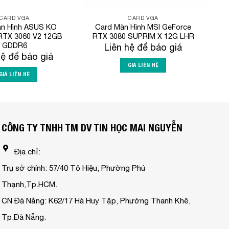
CARD VGA
CARD VGA
àn Hình ASUS KO
Card Màn Hình MSI GeForce
RTX 3060 V2 12GB
RTX 3080 SUPRIM X 12G LHR
GDDR6
Liên hệ để báo giá
hệ để báo giá
GIÁ LIÊN HỆ
GIÁ LIÊN HỆ
CÔNG TY TNHH TM DV TIN HỌC MAI NGUYỄN
Địa chỉ:
Trụ sở chính: 57/40 Tô Hiệu, Phường Phú
Thạnh,Tp.HCM.
CN Đà Nẵng: K62/17 Hà Huy Tập, Phường Thanh Khê,
Tp.Đà Nẵng.