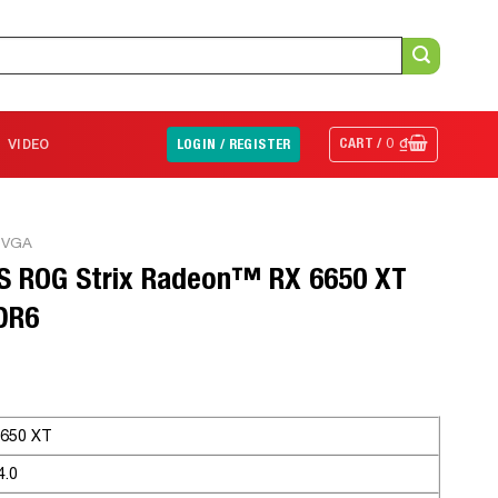
CART /
0
₫
VIDEO
LOGIN / REGISTER
 VGA
S ROG Strix Radeon™ RX 6650 XT
DR6
650 XT
4.0