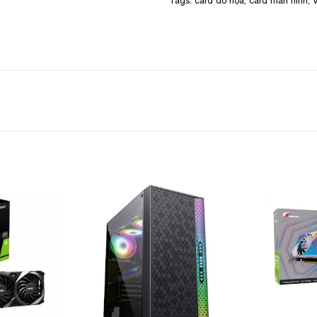
Tags:
card đồ họa
,
card màn hình
,
Add to
Add to
Wishlist
Wishlist