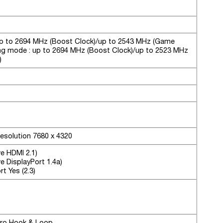
p to 2694 MHz (Boost Clock)/up to 2543 MHz (Game
ng mode : up to 2694 MHz (Boost Clock)/up to 2523 MHz
)
Resolution 7680 x 4320
ve HDMI 2.1)
ve DisplayPort 1.4a)
 Yes (2.3)
cro Hook & Loop