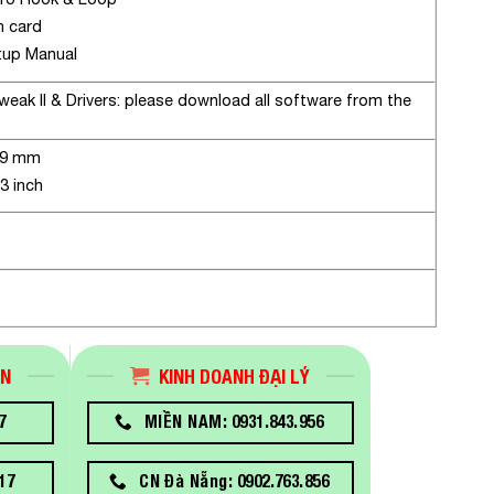
n card
tup Manual
ak II & Drivers: please download all software from the
 59 mm
.3 inch
ÁN
KINH DOANH ĐẠI LÝ
7
MIỀN NAM: 0931.843.956
17
CN Đà Nẵng: 0902.763.856