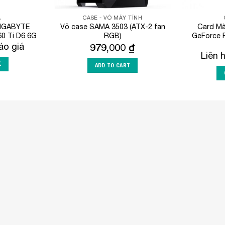
A
CASE - VỎ MÁY TÍNH
GIGABYTE
Vỏ case SAMA 3503 (ATX-2 fan
Card M
0 Ti D6 6G
RGB)
GeForce 
áo giá
979,000
₫
Liên 
Ệ
ADD TO CART