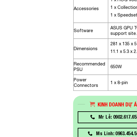
1 x Collectio
Accessories
1 x Speedse
ASUS GPU Twe
Software
support site.
281 x 135 x
Dimensions
11.1 x 5.3 x 2
Recommended
650W
PSU
Power
1 x 8-pin
Connectors
KINH DOANH DỰ 
Mr Lễ: 0902.617.65
Ms Linh: 0963.454.5