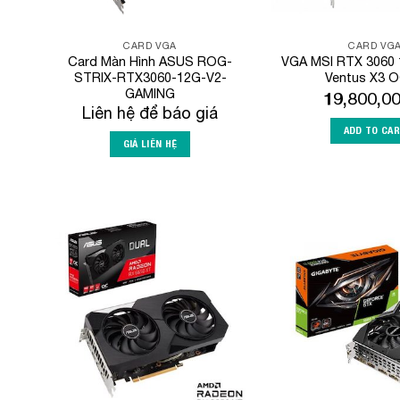
CARD VGA
CARD VG
Card Màn Hình ASUS ROG-
VGA MSI RTX 3060
STRIX-RTX3060-12G-V2-
Ventus X3 O
GAMING
19,800,0
Liên hệ để báo giá
ADD TO CA
GIÁ LIÊN HỆ
Add to
Wishlist