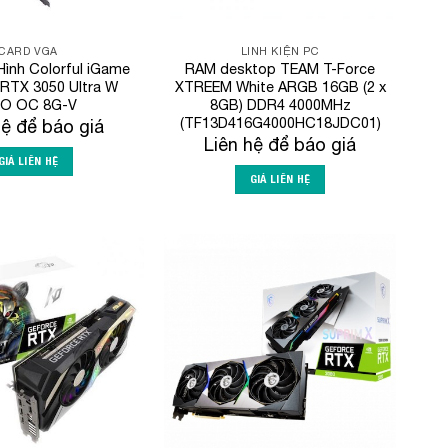
CARD VGA
LINH KIỆN PC
ình Colorful iGame
RAM desktop TEAM T-Force
RTX 3050 Ultra W
XTREEM White ARGB 16GB (2 x
O OC 8G-V
8GB) DDR4 4000MHz
(TF13D416G4000HC18JDC01)
hệ để báo giá
Liên hệ để báo giá
GIÁ LIÊN HỆ
GIÁ LIÊN HỆ
Add to
Add to
Wishlist
Wishlist