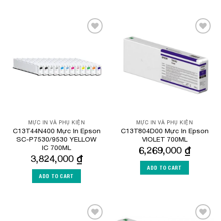
Add to
Add to
Wishlist
Wishlist
MỰC IN VÀ PHỤ KIỆN
MỰC IN VÀ PHỤ KIỆN
C13T44N400 Mực In Epson
C13T804D00 Mực In Epson
SC-P7530/9530 YELLOW
VIOLET 700ML
IC 700ML
6,269,000
₫
3,824,000
₫
ADD TO CART
ADD TO CART