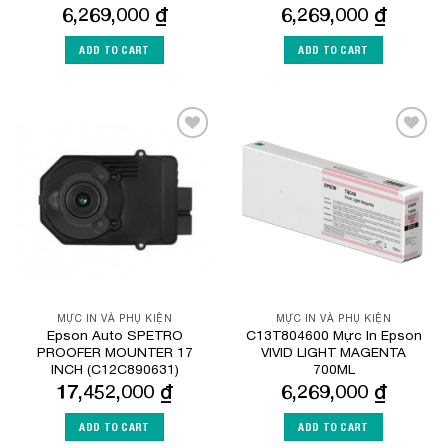
6,269,000
₫
6,269,000
₫
ADD TO CART
ADD TO CART
Add to
Add to
Wishlist
Wishlist
MỰC IN VÀ PHỤ KIỆN
MỰC IN VÀ PHỤ KIỆN
Epson Auto SPETRO
C13T804600 Mực In Epson
PROOFER MOUNTER 17
VIVID LIGHT MAGENTA
INCH (C12C890631)
700ML
17,452,000
₫
6,269,000
₫
ADD TO CART
ADD TO CART