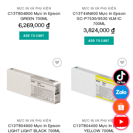
MỰC IN VÀ PHỤ KIỆN
MỰC IN VÀ PHỤ KIỆN
C13T804B00 Mực In Epson
C13T44N600 Mực In Epson
GREEN 700ML
SC-P7530/9530 VLM IC
700ML
6,269,000
₫
3,824,000
₫
ADD TO CART
ADD TO CART
Add to
Add to
Wishlist
Wishlist
MỰC IN VÀ PHỤ KIỆN
MỰC IN VÀ PHỤ KIỆN
C13T804900 Mực In Epson
C13T804400 Mực In Epson
LIGHT LIGHT BLACK 700ML
YELLOW 700ML