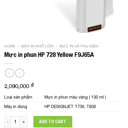
HOME
/
MÁY IN KHỔ LỚN
/
MỰC IN VÀ PHỤ KIỆN
Mực in phun HP 728 Yellow F9J65A
₫
2,090,000
Loại sản phẩm
Mực in phun màu vàng ( 130 ml )
Máy in dùng
HP DESIGNJET T730, T830
Mực in phun HP 728 Yellow F9J65A quantity
ADD TO CART