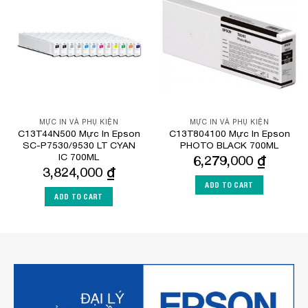
Add to
Add to
Wishlist
Wishlist
MỰC IN VÀ PHỤ KIỆN
MỰC IN VÀ PHỤ KIỆN
C13T44N500 Mực In Epson
C13T804100 Mực In Epson
SC-P7530/9530 LT CYAN
PHOTO BLACK 700ML
IC 700ML
6,279,000
₫
3,824,000
₫
ADD TO CART
ADD TO CART