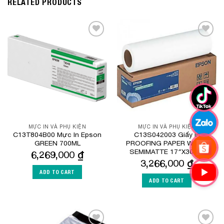
RELATED PRODUCTS
Add to
Add to
Wishlist
Wishlist
MỰC IN VÀ PHỤ KIỆN
MỰC IN VÀ PHỤ KIỆN
C13T804B00 Mực In Epson
C13S042003 Giấy in
GREEN 700ML
PROOFING PAPER WHITE
SEMIMATTE 17″X30.5M
6,269,000
₫
3,266,000
₫
ADD TO CART
ADD TO CART