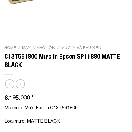
HOME
/
MÁY IN KHỔ LỚN
/
MỰC IN VÀ PHỤ KIỆN
C13T591800 Mực in Epson SP11880 MATTE
BLACK
₫
6,195,000
Mã mực
: Mực Epson C13T591800
Loại mực
: MATTE BLACK