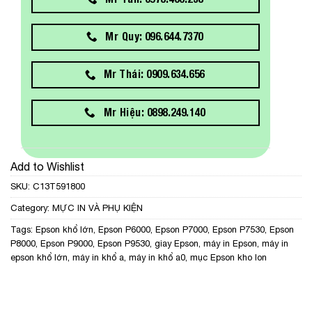
Mr Quy: 096.644.7370
Mr Thái: 0909.634.656
Mr Hiệu: 0898.249.140
Add to Wishlist
SKU:
C13T591800
Category:
MỰC IN VÀ PHỤ KIỆN
Tags:
Epson khổ lớn
,
Epson P6000
,
Epson P7000
,
Epson P7530
,
Epson
P8000
,
Epson P9000
,
Epson P9530
,
giay Epson
,
máy in Epson
,
máy in
epson khổ lớn
,
máy in khổ a
,
máy in khổ a0
,
mục Epson kho lon