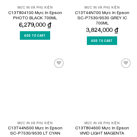
MỰC IN VÀ PHỤ KIỆN
MỰC IN VÀ PHỤ KIỆN
C13T804100 Mực In Epson
C13T44N700 Mực In Epson
PHOTO BLACK 700ML
SC-P7530/9530 GREY IC
700ML
6,279,000
₫
3,824,000
₫
ADD TO CART
ADD TO CART
Add to
Add to
Wishlist
Wishlist
MỰC IN VÀ PHỤ KIỆN
MỰC IN VÀ PHỤ KIỆN
C13T44N500 Mực In Epson
C13T804600 Mực In Epson
SC-P7530/9530 LT CYAN
VIVID LIGHT MAGENTA