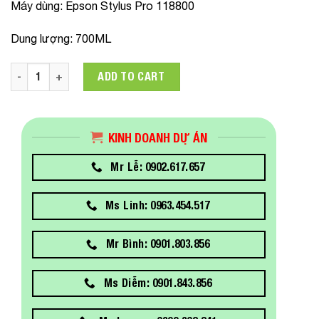
Máy dùng
: Epson Stylus Pro 118800
Dung lượng
: 700ML
C13T591800 Mực in Epson SP11880 MATTE BLACK quantity
ADD TO CART
KINH DOANH DỰ ÁN
Mr Lễ: 0902.617.657
Ms Linh: 0963.454.517
Mr Bình: 0901.803.856
Ms Diễm: 0901.843.856