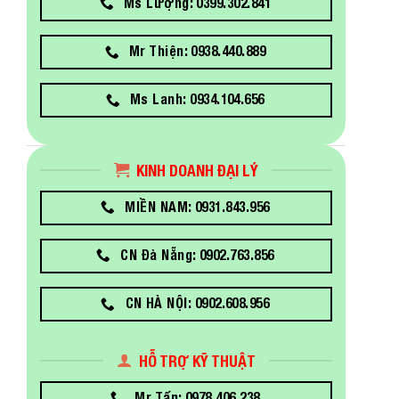
Ms Lượng: 0399.302.841
Mr Thiện: 0938.440.889
Ms Lanh: 0934.104.656
KINH DOANH ĐẠI LÝ
MIỀN NAM: 0931.843.956
CN Đà Nẵng: 0902.763.856
CN HÀ NỘI: 0902.608.956
HỖ TRỢ KỸ THUẬT
Mr Tấn: 0978.406.238