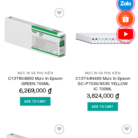
Add to
Add to
Wishlist
Wishlist
MỰC IN VÀ PHỤ KIỆN
MỰC IN VÀ PHỤ KIỆN
C13T804B00 Mực In Epson
C13T44N400 Mực In Epson
GREEN 700ML
SC-P7530/9530 YELLOW
IC 700ML
6,269,000
₫
3,824,000
₫
ADD TO CART
ADD TO CART