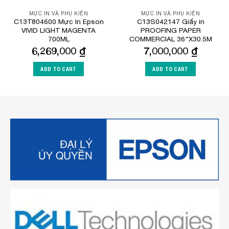
MỰC IN VÀ PHỤ KIỆN
MỰC IN VÀ PHỤ KIỆN
C13T804600 Mực In Epson
C13S042147 Giấy in
VIVID LIGHT MAGENTA
PROOFING PAPER
700ML
COMMERCIAL 36″X30.5M
6,269,000
₫
7,000,000
₫
ADD TO CART
ADD TO CART