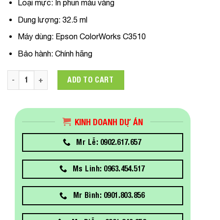
Loại mực:
In phun màu vàng
Dung lượng:
32.5 ml
Máy dùng
:
Epson ColorWorks C3510
Bảo hành:
Chính hãng
C33S020586 Mực in Epson SJIC23P Yellow Ink Cartrdige Dùn
ADD TO CART
KINH DOANH DỰ ÁN
Mr Lễ: 0902.617.657
Ms Linh: 0963.454.517
Mr Bình: 0901.803.856