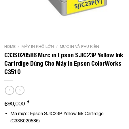
HOME
/
MÁY IN KHỔ LỚN
/
MỰC IN VÀ PHỤ KIỆN
C33S020586 Mực in Epson SJIC23P Yellow Ink
Cartrdige Dùng Cho Máy In Epson ColorWorks
C3510
₫
690,000
Mã mực:
Epson SJIC23P Yellow Ink Cartrdige
(C33S020586)