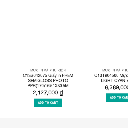
Add to
Wishlist
MỰC IN VÀ PHỤ KIỆN
MỰC IN VÀ PHỤ
C13S042075 Giấy in PREM
C13T804500 Mực 
SEMIGLOSS PHOTO
LIGHT CYAN 
PPR(170)16.5″X30.5M
6,269,0
2,127,000
₫
ADD TO CA
ADD TO CART