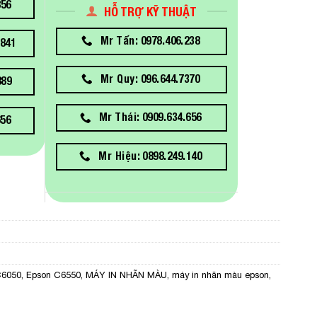
856
HỖ TRỢ KỸ THUẬT
Mr Tấn: 0978.406.238
841
Mr Quy: 096.644.7370
889
Mr Thái: 0909.634.656
656
Mr Hiệu: 0898.249.140
C6050
,
Epson C6550
,
MÁY IN NHÃN MÀU
,
máy in nhãn màu epson
,