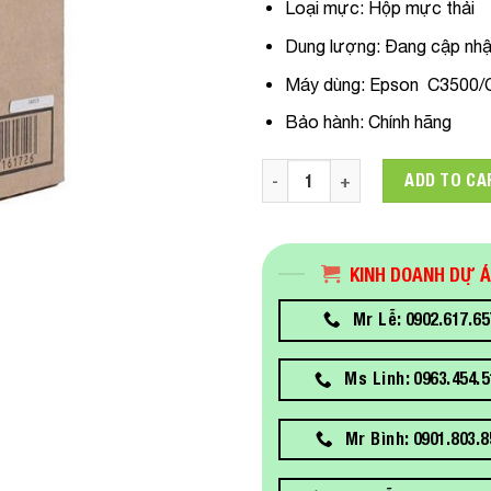
Loại mực:
Hộp mực thải
Dung lượng:
Đang cập nhậ
Máy dùng
: Epson C3500/
Bảo hành:
Chính hãng
C33S020580 Hộp mực thải Ep
ADD TO CA
KINH DOANH DỰ 
Mr Lễ: 0902.617.65
Ms Linh: 0963.454.5
Mr Bình: 0901.803.8