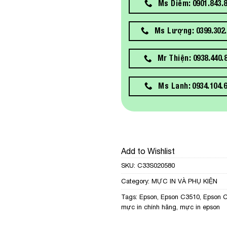
Ms Diễm: 0901.843.
Ms Lượng: 0399.302.
Mr Thiện: 0938.440.
Ms Lanh: 0934.104.
Add to Wishlist
SKU:
C33S020580
Category:
MỰC IN VÀ PHỤ KIỆN
Tags:
Epson
,
Epson C3510
,
Epson 
mực in chính hãng
,
mực in epson