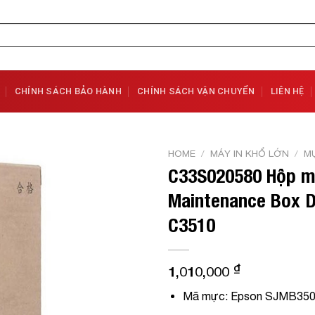
CHÍNH SÁCH BẢO HÀNH
CHÍNH SÁCH VẬN CHUYỂN
LIÊN HỆ
HOME
/
MÁY IN KHỔ LỚN
/
MỰ
C33S020580 Hộp m
Add to
Maintenance Box D
Wishlist
C3510
₫
1,010,000
Mã mực:
Epson SJMB3500