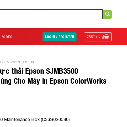
CART /
0
₫
VIDEO
LOGIN / REGISTER
C IN VÀ PHỤ KIỆN
ực thải Epson SJMB3500
ùng Cho Máy In Epson ColorWorks
 Maintenance Box (C33S020580)