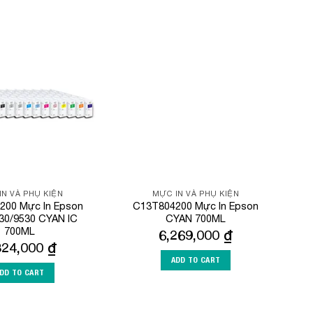
Add to
Add to
Wishlist
Wishlist
IN VÀ PHỤ KIỆN
MỰC IN VÀ PHỤ KIỆN
200 Mực In Epson
C13T804200 Mực In Epson
30/9530 CYAN IC
CYAN 700ML
700ML
6,269,000
₫
824,000
₫
ADD TO CART
DD TO CART