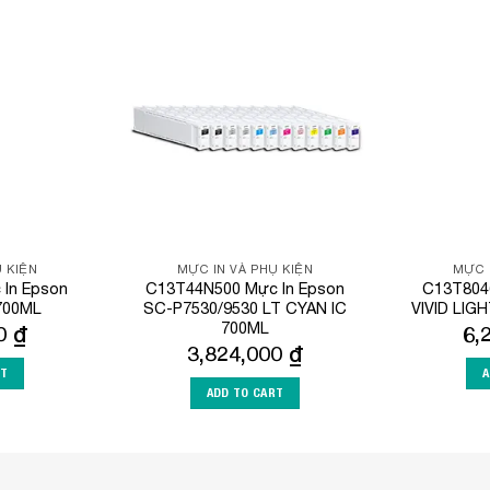
Add to
Add to
Wishlist
Wishlist
 KIỆN
MỰC IN VÀ PHỤ KIỆN
MỰC 
In Epson
C13T44N500 Mực In Epson
C13T804
700ML
SC-P7530/9530 LT CYAN IC
VIVID LIG
700ML
00
₫
6,
3,824,000
₫
RT
A
ADD TO CART