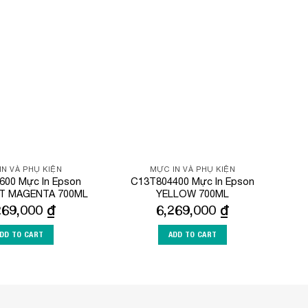
Add to
Add to
Wishlist
Wishlist
IN VÀ PHỤ KIỆN
MỰC IN VÀ PHỤ KIỆN
600 Mực In Epson
C13T804400 Mực In Epson
HT MAGENTA 700ML
YELLOW 700ML
269,000
₫
6,269,000
₫
DD TO CART
ADD TO CART