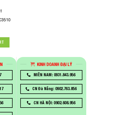
t
C3510
son SJMB3500 Maintenance Box Dùng Cho Máy In Epson Color
RT
ÁN
KINH DOANH ĐẠI LÝ
7
MIỀN NAM: 0931.843.956
17
CN Đà Nẵng: 0902.763.856
56
CN HÀ NỘI: 0902.608.956