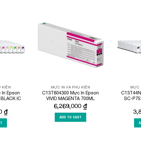
Add to
Add to
Wishlist
Wishlist
 KIỆN
MỰC IN VÀ PHỤ KIỆN
MỰC 
In Epson
C13T804300 Mực In Epson
C13T44N
 BLACK IC
VIVID MAGENTA 700ML
SC-P75
6,269,000
₫
00
₫
3,
ADD TO CART
RT
A