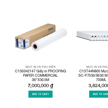
Add to
Wishlist
MỰC IN VÀ PHỤ KIỆN
MỰC IN VÀ PHỤ
C13S042147 Giấy in PROOFING
C13T44N800 Mực 
PAPER COMMERCIAL
SC-P7530/9530 M
36″X30.5M
700ML
7,000,000
₫
3,824,0
ADD TO CART
ADD TO CA