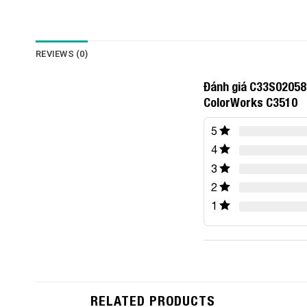
REVIEWS (0)
Đánh giá C33S02058
ColorWorks C3510
5
4
3
2
1
RELATED PRODUCTS