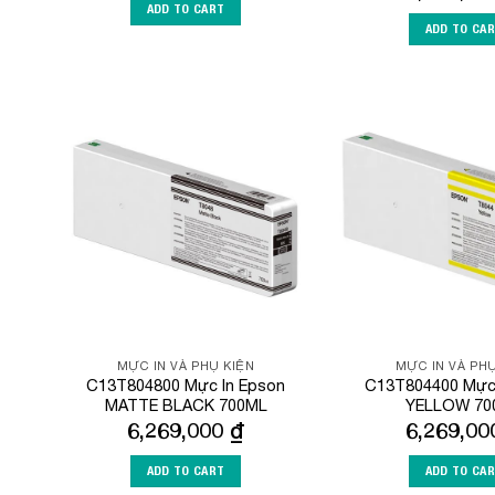
ADD TO CART
ADD TO CA
Add to
Wishlist
MỰC IN VÀ PHỤ KIỆN
MỰC IN VÀ PHỤ
C13T804800 Mực In Epson
C13T804400 Mực 
MATTE BLACK 700ML
YELLOW 70
6,269,000
₫
6,269,0
ADD TO CART
ADD TO CA