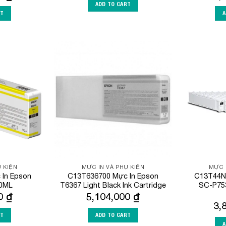
ADD TO CART
RT
A
Add to
Add to
Wishlist
Wishlist
 KIỆN
MỰC IN VÀ PHỤ KIỆN
MỰC 
In Epson
C13T636700 Mực In Epson
C13T44N
0ML
T6367 Light Black Ink Cartridge
SC-P75
00
₫
5,104,000
₫
3,
RT
ADD TO CART
A