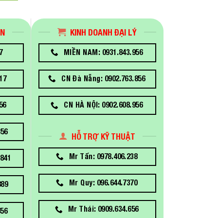
ÁN
KINH DOANH ĐẠI LÝ
7
MIỀN NAM: 0931.843.956
17
CN Đà Nẵng: 0902.763.856
56
CN HÀ NỘI: 0902.608.956
856
HỖ TRỢ KỸ THUẬT
Mr Tấn: 0978.406.238
841
Mr Quy: 096.644.7370
889
Mr Thái: 0909.634.656
656