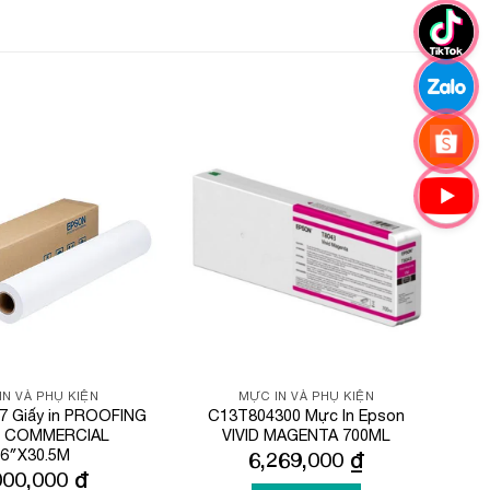
Add to
Add to
Wishlist
Wishlist
IN VÀ PHỤ KIỆN
MỰC IN VÀ PHỤ KIỆN
7 Giấy in PROOFING
C13T804300 Mực In Epson
R COMMERCIAL
VIVID MAGENTA 700ML
6″X30.5M
6,269,000
₫
000,000
₫