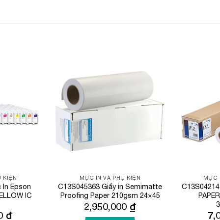
Add to
Add to
Wishlist
Wishlist
 KIỆN
MỰC IN VÀ PHỤ KIỆN
MỰC 
In Epson
C13S045363 Giấy in Semimatte
C13S04214
YELLOW IC
Proofing Paper 210gsm 24×45
PAPE
3
2,950,000
₫
00
₫
7,