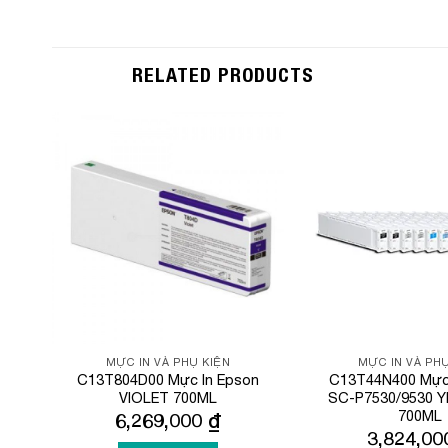
RELATED PRODUCTS
Add to
Wishlist
MỰC IN VÀ PHỤ KIỆN
MỰC IN VÀ PHỤ
C13T804D00 Mực In Epson
C13T44N400 Mực 
VIOLET 700ML
SC-P7530/9530 
700ML
6,269,000
₫
3,824,0