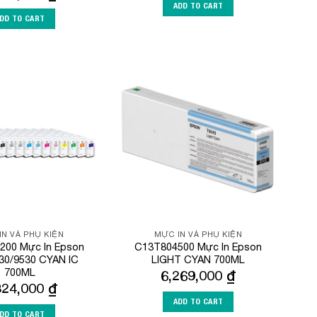
ADD TO CART
DD TO CART
Add to
Add to
Wishlist
Wishlist
IN VÀ PHỤ KIỆN
MỰC IN VÀ PHỤ KIỆN
200 Mực In Epson
C13T804500 Mực In Epson
30/9530 CYAN IC
LIGHT CYAN 700ML
700ML
6,269,000
₫
824,000
₫
ADD TO CART
DD TO CART