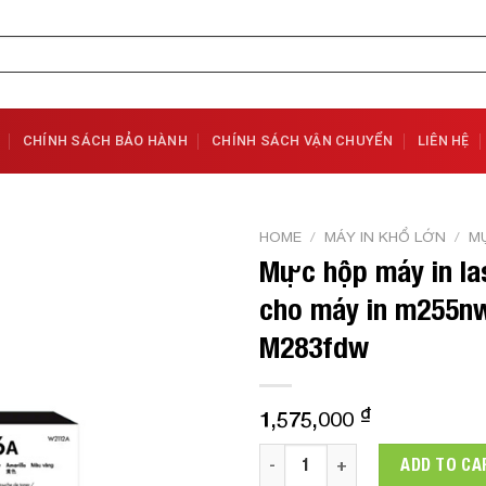
CHÍNH SÁCH BẢO HÀNH
CHÍNH SÁCH VẬN CHUYỂN
LIÊN HỆ
HOME
/
MÁY IN KHỔ LỚN
/
MỰ
Mực hộp máy in la
Add to
cho máy in m255n
Wishlist
M283fdw
₫
1,575,000
Mực hộp máy in laser HP 20
ADD TO CA