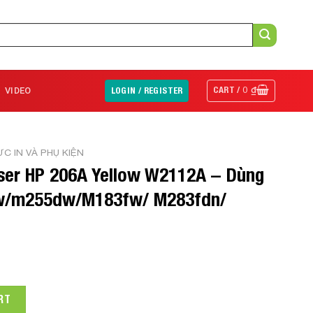
CART /
0
₫
VIDEO
LOGIN / REGISTER
C IN VÀ PHỤ KIỆN
ser HP 206A Yellow W2112A – Dùng
w/m255dw/M183fw/ M283fdn/
6A Yellow W2112A - Dùng cho máy in m255nw/m255dw/M183fw/ M
RT