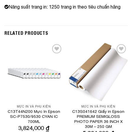
Năng suất trang in: 1250 trang in theo tiêu chuẩn hãng
RELATED PRODUCTS
Add to
Add to
Wishlist
Wishlist
MỰC IN VÀ PHỤ KIỆN
MỰC IN VÀ PHỤ KIỆN
C13T44N200 Mực In Epson
C13S041642 Giấy in Epson
SC-P7530/9530 CYAN IC
PREMIUM SEMIGLOSS
700ML
PHOTO PAPER 36 INCH X
30M – 250 GM
3,824,000
₫