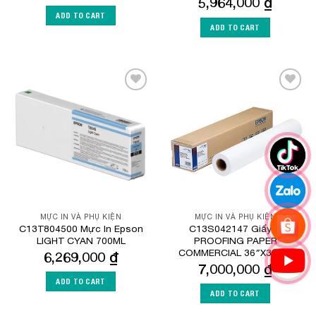
5,964,000
₫
ADD TO CART
ADD TO CART
Add to
Add to
Wishlist
Wishlist
MỰC IN VÀ PHỤ KIỆN
MỰC IN VÀ PHỤ KIỆN
C13T804500 Mực In Epson
C13S042147 Giấy in
LIGHT CYAN 700ML
PROOFING PAPER
COMMERCIAL 36″X30.5M
6,269,000
₫
7,000,000
₫
ADD TO CART
ADD TO CART