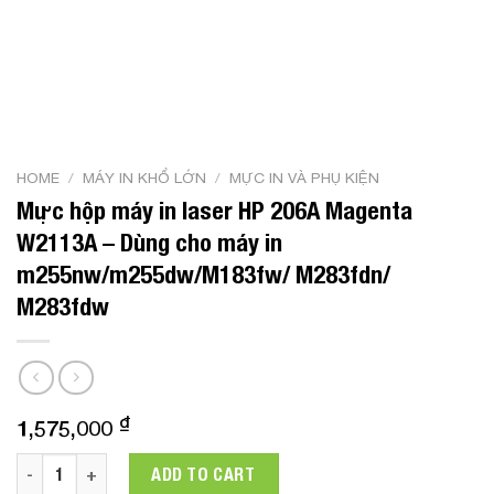
HOME
/
MÁY IN KHỔ LỚN
/
MỰC IN VÀ PHỤ KIỆN
Mực hộp máy in laser HP 206A Magenta
W2113A – Dùng cho máy in
m255nw/m255dw/M183fw/ M283fdn/
M283fdw
₫
1,575,000
Mực hộp máy in laser HP 206A Magenta W2113A - Dùng cho
ADD TO CART