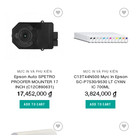
Add to
Add to
Wishlist
Wishlist
MỰC IN VÀ PHỤ KIỆN
MỰC IN VÀ PHỤ KIỆN
Epson Auto SPETRO
C13T44N500 Mực In Epson
PROOFER MOUNTER 17
SC-P7530/9530 LT CYAN
INCH (C12C890631)
IC 700ML
17,452,000
₫
3,824,000
₫
ADD TO CART
ADD TO CART