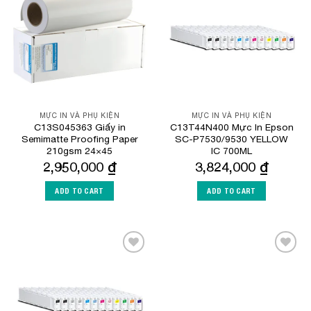
Add to
Add to
Wishlist
Wishlist
MỰC IN VÀ PHỤ KIỆN
MỰC IN VÀ PHỤ KIỆN
C13S045363 Giấy in
C13T44N400 Mực In Epson
Semimatte Proofing Paper
SC-P7530/9530 YELLOW
210gsm 24×45
IC 700ML
2,950,000
₫
3,824,000
₫
ADD TO CART
ADD TO CART
Add to
Add to
Wishlist
Wishlist